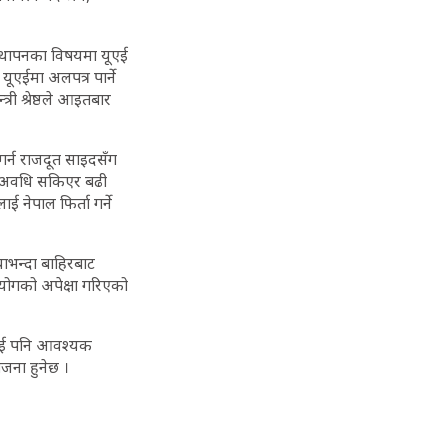
स्थापनका विषयमा यूएई
यूएईमा अलपत्र पार्ने
री श्रेष्ठले आइतबार
र्न राजदूत साइदसँग
िसा अवधि सकिएर बढी
ाई नेपाल फिर्ता गर्ने
याभन्दा बाहिरबाट
हयोगको अपेक्षा गरिएको
ेलाई पनि आवश्यक
ोजना हुनेछ ।