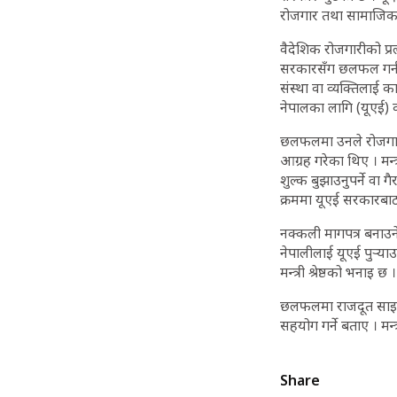
रोजगार तथा सामाजिक सुरक
वैदेशिक रोजगारीको प्
सरकारसँग छलफल गर्न मन्
संस्था वा व्यक्तिलाई क
नेपालका लागि (यूएई
छलफलमा उनले रोजगारी
आग्रह गरेका थिए । मन्
शुल्क बुझाउनुपर्ने वा ग
क्रममा यूएई सरकारबा
नक्कली मागपत्र बनाउने
नेपालीलाई यूएई पुर्‍य
मन्त्री श्रेष्ठको भनाइ छ ।
छलफलमा राजदूत साइदले
सहयोग गर्ने बताए । मन
Share