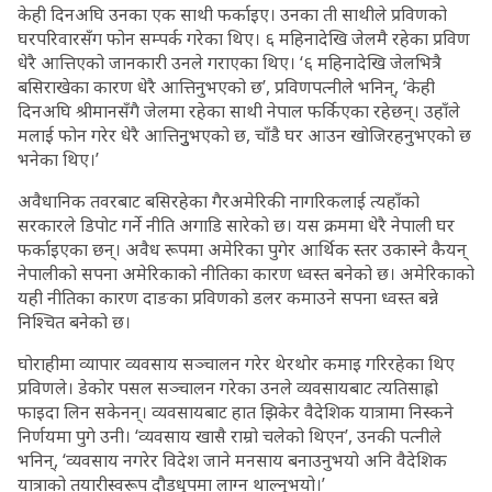
केही दिनअघि उनका एक साथी फर्काइए। उनका ती साथीले प्रविणको
घरपरिवारसँग फोन सम्पर्क गरेका थिए। ६ महिनादेखि जेलमै रहेका प्रविण
धेरै आत्तिएको जानकारी उनले गराएका थिए। ‘६ महिनादेखि जेलभित्रै
बसिराखेका कारण धेरै आत्तिनुभएको छ’, प्रविणपत्नीले भनिन्, ‘केही
दिनअघि श्रीमानसँगै जेलमा रहेका साथी नेपाल फर्किएका रहेछन्। उहाँले
मलाई फोन गरेर धेरै आत्तिनुुभएको छ, चाँडै घर आउन खोजिरहनुभएको छ
भनेका थिए।’
अवैधानिक तवरबाट बसिरहेका गैरअमेरिकी नागरिकलाई त्यहाँको
सरकारले डिपोट गर्ने नीति अगाडि सारेको छ। यस क्रममा धेरै नेपाली घर
फर्काइएका छन्। अवैध रूपमा अमेरिका पुगेर आर्थिक स्तर उकास्ने कैयन्
नेपालीको सपना अमेरिकाको नीतिका कारण ध्वस्त बनेको छ। अमेरिकाको
यही नीतिका कारण दाङका प्रविणको डलर कमाउने सपना ध्वस्त बन्ने
निश्चित बनेको छ।
घोराहीमा व्यापार व्यवसाय सञ्चालन गरेर थेरथोर कमाइ गरिरहेका थिए
प्रविणले। डेकोर पसल सञ्चालन गरेका उनले व्यवसायबाट त्यतिसाह्रो
फाइदा लिन सकेनन्। व्यवसायबाट हात झिकेर वैदेशिक यात्रामा निस्कने
निर्णयमा पुगे उनी। ‘व्यवसाय खासै राम्रो चलेको थिएन’, उनकी पत्नीले
भनिन्, ‘व्यवसाय नगरेर विदेश जाने मनसाय बनाउनुभयो अनि वैदेशिक
यात्राको तयारीस्वरूप दौडधुपमा लाग्न थाल्नुभयो।’