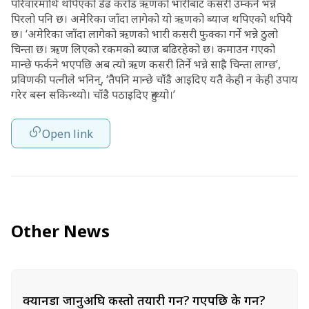
परिवारमाथि थपिएको डेढ करोड ऋणको भारीबाट कसरी उम्कने भन्ने
पिरलो पनि छ। अमेरिका जाँदा लागेको यो ऋणको ब्याज थपिएको थपियै
छ। ‘अमेरिका जाँदा लागेको ऋणको भारी कसरी फुक्का गर्ने भन्ने ठुलो
चिन्ता छ। ऋण लिएको रकमको ब्याज बढिरहेको छ। कमाउन गएको
मान्छे फर्कने भएपछि अब त्यो ऋण कसरी तिर्ने भन्ने साह्रै चिन्ता लाग्छ’,
प्रविणकी पत्नीले भनिन्, ‘तैपनि मान्छे चाँडै आइदिए यतै केही न केही उपाय
गरेर बस्न सकिन्थ्यो। चाँडै पठाइदिए हुन्थ्यो।’
Open link
Other News
क्यानडा जानुअघि कस्तो तयारी गर्ने? गएपछि के गर्ने?