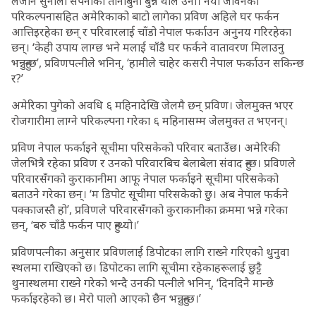
लैजाने सुनौलो सपनाका तानाबुना बुन्न थाले उनी। नयाँ जीवनको
परिकल्पनासहित अमेरिकाको बाटो लागेका प्रविण अहिले घर फर्कन
आत्तिइरहेका छन् र परिवारलाई चाँडो नेपाल फर्काउन अनुनय गरिरहेका
छन्। ‘केही उपाय लाग्छ भने मलाई चाँडै घर फर्कने वातावरण मिलाउनु
भन्नुहुन्छ’, प्रविणपत्नीले भनिन्, ‘हामीले चाहेर कसरी नेपाल फर्काउन सकिन्छ
र?’
अमेरिका पुगेको अवधि ६ महिनादेखि जेलमै छन् प्रविण। जेलमुक्त भएर
रोजगारीमा लाग्ने परिकल्पना गरेका ६ महिनासम्म जेलमुक्त त भएनन्।
प्रविण नेपाल फर्काइने सूचीमा परिसकेको परिवार बताउँछ। अमेरिकी
जेलभित्रै रहेका प्रविण र उनको परिवारबिच बेलाबेला संवाद हुन्छ। प्रविणले
परिवारसँगको कुराकानीमा आफू नेपाल फर्काइने सूचीमा परिसकेको
बताउने गरेका छन्। ‘म डिपोट सूचीमा परिसकेको छु। अब नेपाल फर्कने
पक्काजस्तै हो’, प्रविणले परिवारसँगको कुराकानीका क्रममा भन्ने गरेका
छन्, ‘बरु चाँडै फर्कन पाए हुन्थ्यो।’
प्रविणपत्नीका अनुसार प्रविणलाई डिपोटका लागि राख्ने गरिएको थुनुवा
स्थलमा राखिएको छ। डिपोटका लागि सूचीमा रहेकाहरूलाई छुट्टै
थुनास्थलमा राख्ने गरेको भन्दै उनकी पत्नीले भनिन्, ‘दिनदिनै मान्छे
फर्काइरहेको छ। मेरो पालो आएको छैन भन्नुहुन्छ।’