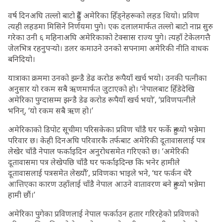
वर्ष दिनअघि तल्लो बाटो हुँदै अमेरिका हिँड्नेहरूको लहड थियो। प्रविण
त्यही लहडमा मिसिने निर्णयमा पुगे। एक दलालमार्फत तल्लो बाटो नाप्न सुरु
गरेका उनी ६ महिनाअघि अमेरिकाको टेक्सास राज्य पुगे। त्यहाँ टेकेलगत्तै
जेलभित्र रहनुपर्‍यो। डलर कमाउने उनको सपनामा अमेरिकी नीति वाधक
बनिदियो।
यात्राका क्रममा उनको झन्डै डेढ करोड रूपैयाँ खर्च भयो। उनकी पत्नीका
अनुसार यो रकम सबै ऋणमार्फत जुटाएको हो। ‘नेपालबाट हिँडेदेखि
अमेरिका पुग्दासम्म झन्डै डेढ करोड रूपैयाँ खर्च भयो’, ‘प्रविणपत्नीले
भनिन्, ‘यो रकम सबै ऋण हो।’
अमेरिकाको डिपोट सूचीमा परिसकेका प्रविण चाँडै घर फर्के हुन्थ्यो भन्नेमा
परिवार छ। केही दिनअघि परिवारकै तर्फबाट अमेरिकी दूतावासलाई पत्र
लेखेर चाँडै नेपाल फर्काइदिन अनुरोधसमेत गरिएको छ। ‘अमेरिकी
दूतावासमा पत्र लेखेपछि चाँडै घर फर्काइदिन्छ कि भनेर हामीले
दूतावासलाई पत्रसमेत लेख्यौं’, प्रविणका भाइले भने, ‘घर फर्कन धेरै
आत्तिएका कारण उहाँलाई चाँडै नेपाल आउने वातावरण बने हुन्थ्यो भन्नेमा
हामी छौं।’
अमेरिका पुगेका प्रविणलाई नेपाल फर्काउन हतार गरिरहेको प्रविणको