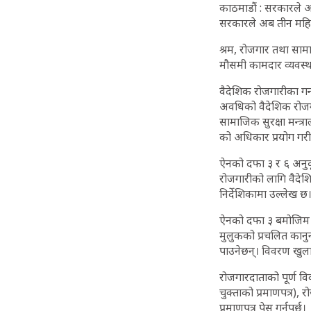
काठमाडौं : सरकारले अब
सरकारले अब तीन महिना
श्रम, रोजगार तथा सा
मौसमी कामदार व्यवस्
वैदेशिक रोजगारीका गन्
अवधिको वैदेशिक रोजगार
सामाजिक सुरक्षा मन्त
को अधिकार प्रयोग गरी
ऐनको दफा ३ र ६ अनुकूल
रोजगारीको लागि वैदेशि
निर्देशिकामा उल्लेख छ
ऐनको दफा ३ बमोजिम श
मुलुकको प्रचलित कानु
पाउनेछन्। विवरण खुलाई
रोजगारदाताको पूर्ण व
चुक्ताको प्रमाणपत्र),
प्रमाणपत्र पेस गर्नुपर्छ।