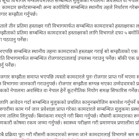
 सूची विभागले मन्त्रालयमार्फत सम्बन्धित मुलुकको नेपालमा अवस्थित वा नेपाल ह
। कामदार छनोटसम्बन्धी अन्य कार्यविधि सम्बन्धित स्थानीय तहले निर्धारण गरे
र सम्झौता गर्नुपर्छ।
ाताले तीन प्रतिमा हस्ताक्षर गरी विभागमार्फत सम्बन्धित कामदारको हस्ताक्षरका 
म्झौताको प्रतिमा सम्बन्धित कामदारको हस्ताक्षरको लागि विभागले दफा ५ बमोज
 पठाउनु पर्नेछ।
त भएपछि सम्बन्धित स्थानीय तहमा कामदारको हस्ताक्षर गराई सो सम्झौताको एक प्
ति विभागमार्फत सम्बन्धित रोजगारदातालाई उपलब्ध गराउनु पर्नेछ। बाँकी एक 
्नु पर्नेछ।
 सम्झौता समाप्त भएपछि त्यस्तो कामदारले पुनः रोजगार प्राप्त गर्ने भएमा सम
विभागमा जानकारी गराउनुपर्छ। रोजगार सम्झौता सम्पन्न भएका उम्मेदवारको प्रव
ुकको नेपालमा अवस्थित वा नेपाल हेर्ने कूटनीतिक नियोग समक्ष सिफारिस गर्नेछ
ा लागि आवेदन गर्दा सम्बन्धित मुलुकको प्रचलित कानुनबमोजिम समावेश गर्नुपर्न
गारीमा काम गर्न जान प्रवेशाज्ञा प्राप्त गरेका कामदारले सम्बन्धित मुलुकमा प्रस्
 तालिम लिनुपर्छ। बिमांकमा नघट्ने गरी बिमा गर्नुपर्छ। मौसमी कामदारका 
री कोषमा रकम जम्मा गर्नुपर्छ। स्वास्थ्य परीक्षण गरी प्रमाणपत्र प्रणालीमा प्रविष्
ै प्रक्रिया पूरा गरी मौसमी कामदारको रूपमा जाने कामदारलाई विभागले श्रम स्