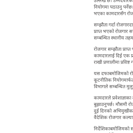
उल्लेख छ। उम्मेदवारको
नियोगमा पठाउनु पर्नेछ
भएका कामदारसँग रोजगा
सम्झौता गर्दा रोजगारद
प्राप्त भएको रोजगार स
सम्बन्धित स्थानीय तहमा
रोजगार सम्झौता प्राप्
कामदारलाई दिई एक प्र
राखी प्रणालीमा प्रविष्ट गर
यस दफाबमोजिमको रोजगार
कूटनीतिक नियोगमार्फत 
विभागले सम्बन्धित मुल
कामदारले प्रवेशाज्ञाक
बुझाउनुपर्छ। मौसमी रोज
दुई दिनको अभिमुखीकरण
वैदेशिक रोजगार कल्याणका
निर्देशिकाबमोजिमको सब