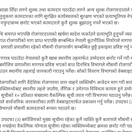
शाज्ञा लिँदा लाग्ने शुल्क तथा कामदार पठाउँदा लाग्ने अन्य शुल्क रोजगारदाताले व्
ुलुकमा कामदारका लागि सुरक्षित कार्यस्थलको सुरक्षण भएको प्रत्याभूतिपत्र 
 नपुग्दासम्म छनोट भएको कामदारले कुनै शुल्क बुझाउनु नपर्ने भएको छ।
माप्त भएपछि रोजगारदाताको खर्चमा स्वदेश फर्काउने प्रत्याभूति हुनुुपर्ने व्य
प्त रोजगारीको माग प्राप्त भएपछि सम्बन्धित नेपाली कूटनीतिक नियोगले मागपत
रणाली प्रणालीमा रहेको मौसमी रोजगारसँग सम्बन्धित छुट्टै इकाइमा प्रविष्ट गर्नु प
पत्र पठाउँदा नेपालको कुनै खास स्थानीय तहमार्फत उम्मेदवार छनोट गर्ने गरी 
बमोजिम प्रणालीमा मागपत्र प्रविष्ट भएको सात दिनभित्र विभागले मौसमी रोजगा
ठाउन स्थानीय तहलाई जानकारी गराउनु पर्नेछ। सोको विवरण विभागको वेबसाइटमा 
ोजगारीको लागि वैदेशिक रोजगारमा जान चाहने व्यक्तिसँग आवेदन माग गरी सार
व्यक्तिमध्येबाट स्थानीय तहले जातीय, लैंगिक र उमेरगत विविधता कायम हुने उम्म
 सूचीको १० प्रतिशत संख्यामा वैकल्पिक सूची तयार गरी विभागमा पठाउनु पर्ने
े सार्वजनिक जानकारीका लागि वेबसाइटमार्फत प्रकाशन गर्नु पर्नेछ। उपदफा (
 विभागले मौसमी कामदारको रूपमा पठाउने छ।
उपदफा (२) बमोजिमको मुख्य सूचीमा रहेका कुनै व्यक्ति कुनै कारणले मौसमी 
नचाहेमा वैकल्पिक योग्यता सूचीमा रहेका व्यक्तिमध्येबाट क्रमशः छनोट गरी पठाउन