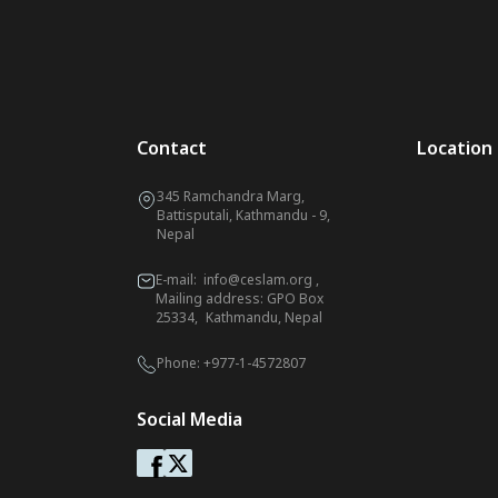
Contact
Location
345 Ramchandra Marg,
Battisputali, Kathmandu - 9,
Nepal
E-mail:
info@ceslam.org
,
Mailing address: GPO Box
25334, Kathmandu, Nepal
Phone:
+977-1-4572807
Social Media