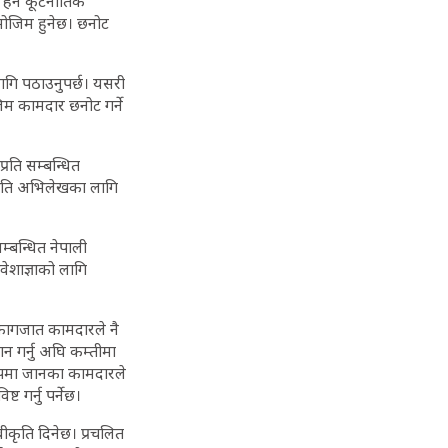
ेर्ने कूटनीतिक
बमोजिम हुनेछ। छनोट
लागि पठाउनुपर्छ। यसरी
िम कामदार छनोट गर्ने
रति सम्बन्धित
प्रति अभिलेखका लागि
्बन्धित नेपाली
ेशाज्ञाको लागि
।
े कागजात कामदारले नै
थान गर्नु अघि कम्तीमा
रूपमा जानका कामदारले
ट गर्नु पर्नेछ।
वीकृति दिनेछ। प्रचलित