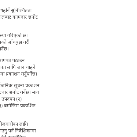
यहोर्ने सुनिश्चितता
नेपालबाट कामदार छनोट
वस्था गरिएको छ।
्रको जाँचबुझ गरी
र्नेछ।
मागपत्र पठाउन
रीका लागि जान चाहने
प्रकाशन गर्नुपर्नेछ।
्वजनिक सूचना प्रकाशन
ेदवार छनोट गर्नेछ। माग
छ। उपदफा (२)
३) बमोजिम प्रकाशित
रोजगारीका लागि
ु पर्ने निर्देशिकामा