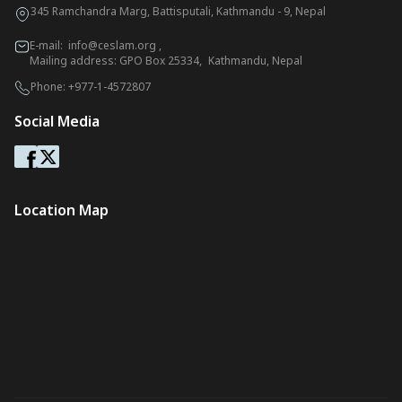
345 Ramchandra Marg, Battisputali, Kathmandu - 9, Nepal
E-mail:
info@ceslam.org
,
Mailing address: GPO Box 25334, Kathmandu, Nepal
Phone:
+977-1-4572807
Social Media
Location Map