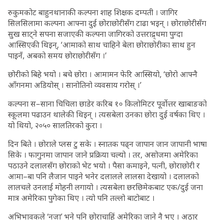
रुकुमकोट बाहुनथानाकी कल्पना शाह शिक्षक दम्पती । जागिर
सिलसिलामा कल्पना आफ्ना दुई छोराछोरीसँग टाढा भइन् । छोराछोरीसँग
सुख साट्ने सपना सजाएकी कल्पना जागिरको उत्तराद्र्धमा पुग्दा
आस्सिएकी थिइन्, ‘आमाको साथ चाहिने बेला छोराछोरीका साथ हुन
पाइनँ, अबको समय छोराछोरीसँग ।’
छोरीको बिहे भयो । बचे छोरा । आमामन फेरि आस्सियो, ‘छोरो आफ्नै
आँगनमा अडियोस् । सानोतिनो व्यवसाय गरोस् ।’
कल्पना स–साना चिचिला छाडेर करिब १० किलोमिटर पूर्वोत्तर खाबाङको
स्कूलमा पढाउन थालेकी थिइन् । त्यसबेला उनका छोरा दुई वर्षका थिए ।
यो थियो, २०५० सालतिरको कुरा ।
दिन बिते । छोराले प्लस टु सके । स्नातक पढ्न जापान जान जापानी भाषा
सिके । फागुनमा जापान जाने प्रक्रिया चल्यो । तर, असोजमा अमेरिका
पठाउने दलालसँग छोराको भेट भयो । पैसा कमाइने, पत्नी, छोराछोरी र
आमा–बा पनि लैजान पाइने भनेर दलालले लालसा देखायो । दलालको
लालचले उनलाई मोहनी लगायो । त्यसबेला छरछिमेकबाट एक/दुई जना
मात्र अमेरिका पुगेका थिए । त्यो पनि तल्लो बाटोबाट ।
अभिभावकले ‘नजा’ भने पनि छोराचाहिं अमेरिका जाने नै भए । अठार