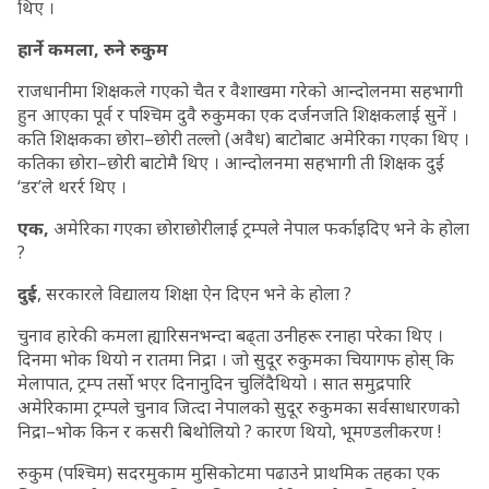
थिए ।
हार्ने कमला, रुने रुकुम
राजधानीमा शिक्षकले गएको चैत र वैशाखमा गरेको आन्दोलनमा सहभागी
हुन आएका पूर्व र पश्चिम दुवै रुकुमका एक दर्जनजति शिक्षकलाई सुनें ।
कति शिक्षकका छोरा–छोरी तल्लो (अवैध) बाटोबाट अमेरिका गएका थिए ।
कतिका छोरा–छोरी बाटोमै थिए । आन्दोलनमा सहभागी ती शिक्षक दुई
‘डर’ले थरर्र थिए ।
एक,
अमेरिका गएका छोराछोरीलाई ट्रम्पले नेपाल फर्काइदिए भने के होला
?
दुई
, सरकारले विद्यालय शिक्षा ऐन दिएन भने के होला ?
चुनाव हारेकी कमला ह्यारिसनभन्दा बढ्ता उनीहरू रनाहा परेका थिए ।
दिनमा भोक थियो न रातमा निद्रा । जो सुदूर रुकुमका चियागफ होस् कि
मेलापात, ट्रम्प तर्सो भएर दिनानुदिन चुलिंदैथियो । सात समुद्रपारि
अमेरिकामा ट्रम्पले चुनाव जित्दा नेपालको सुदूर रुकुमका सर्वसाधारणको
निद्रा–भोक किन र कसरी बिथोलियो ? कारण थियो, भूमण्डलीकरण !
रुकुम (पश्चिम) सदरमुकाम मुसिकोटमा पढाउने प्राथमिक तहका एक