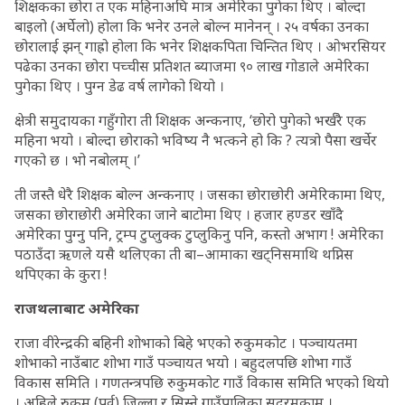
शिक्षकका छोरा त एक महिनाअघि मात्र अमेरिका पुगेका थिए । बोल्दा
बाइलो (अर्घेलो) होला कि भनेर उनले बोल्न मानेनन् । २५ वर्षका उनका
छोरालाई झन् गाह्रो होला कि भनेर शिक्षकपिता चिन्तित थिए । ओभरसियर
पढेका उनका छोरा पच्चीस प्रतिशत ब्याजमा ९० लाख गोडाले अमेरिका
पुगेका थिए । पुग्न डेढ वर्ष लागेको थियो ।
क्षेत्री समुदायका गहुँगोरा ती शिक्षक अन्कनाए, ‘छोरो पुगेको भर्खरै एक
महिना भयो । बोल्दा छोराको भविष्य नै भत्कने हो कि ? त्यत्रो पैसा खर्चेर
गएको छ । भो नबोलम् ।’
ती जस्तै धेरै शिक्षक बोल्न अन्कनाए । जसका छोराछोरी अमेरिकामा थिए,
जसका छोराछोरी अमेरिका जाने बाटोमा थिए । हजार हण्डर खाँदै
अमेरिका पुग्नु पनि, ट्रम्प टुप्लुक्क टुप्लुकिनु पनि, कस्तो अभाग ! अमेरिका
पठाउँदा ऋणले यसै थलिएका ती बा–आमाका खट्निसमाथि थप्निस
थपिएका के कुरा !
राजथलाबाट अमेरिका
राजा वीरेन्द्रकी बहिनी शोभाको बिहे भएको रुकुमकोट । पञ्चायतमा
शोभाको नाउँबाट शोभा गाउँ पञ्चायत भयो । बहुदलपछि शोभा गाउँ
विकास समिति । गणतन्त्रपछि रुकुमकोट गाउँ विकास समिति भएको थियो
। अहिले रुकुम (पूर्व) जिल्ला र सिस्ने गाउँपालिका सदरमुकाम ।