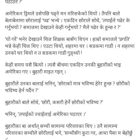
पठाउने ?’
अमेरिकन ड्रिमले डसेपछि पढ्ने मन मरिसकेको थियो । तैपनि बाले
बेलाबेलामा छोरालाई ‘पढ’ भन्थे । एकदिन छोराले सोधे, ‘तपाईंले पढेर के
गर्नुभयो ? समाजमा देखाउने केही गर्नुभयो ? मैले पढेर के हुन्छ र ?’
‘यो गरें’ भनेर देखाउने चिज शिक्षक बासँग थिएन । हाम्रो समाजले ‘प्रगति’
भन्ने केही चिज थिए । एउटा थियो, शहरमा घर । सडकमा गाडी । न शहरमा
उनको घर थियो न त सडकमा गाडी गुड्थ्यो !
केही समय यसै बित्यो । त्यसै बीचमा एकदिन उनकी बुहारीको भाइ
अमेरिका गए । बुहारी माइत गइन् ।
बुहारीले उनका बालाई भनिन्, ‘छोराको मात्र भविष्य हेरेर हुन्छ ? छोरीको
भविष्य हेर्न पर्दैन ?’
बुहारीको बाले सोधे, ‘छोरी, कसरी हेर्ने छोरीको भविष्य ?’
भनिन्, ‘तपाईंको ज्वाइँलाई अमेरिका पठाएर ।’
बुहारीका बा अर्थात् सम्धी सामान्य परिवारका थिए । उनै सामान्य
परिवारका सम्धीले छोरीलाई भने, ‘सम्धीसँग कुरा गर, आधा पैसा म बेहोर्छु
।’