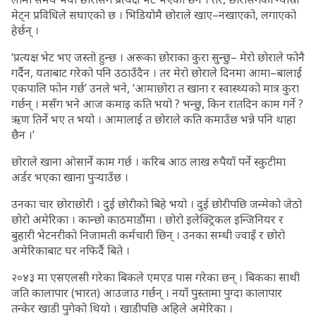
मेट्न प्रविधिले सघाएको छ । भिडियोमै छोराले खाए–नखाएको, लगाएको
हेर्छन् ।
‘प्रत्यक्ष भेट भए जस्तो हुन्छ । अरूका छोराका कुरा सुन्छु– मेरो छोराले फोनै
गर्दैन, यताबाट गरेको पनि उठाउँदैन । तर मेरो छोराले दिनमा आमा–बालाई
एकपालि फोन गर्छ’ उनले भने, ‘आमाछोरा त खाना र स्वास्थ्यको मात्र कुरा
गर्छन् । मसँग भने आज कमाइ कति भयो ? भन्छु, किन रातदिन काम गर्ने ?
ऋण तिर्ने भए त भयो । आमालाई त छोराले कति कमाउँछ भन्ने पनि थाहा
छैन ।’
छोराले खाना ओसार्ने काम गर्छ । करिब आठ लाख रुपैयाँ पर्ने स्कुटीमा
अर्डर भएका खाना पुर्‍याउँछ ।
उनका चार छोराछोरी । दुई छोरीको बिहे भयो । दुई छोरीपछि जन्मेको जेठो
छोरो अमेरिका । कान्छो काठमाडौंमा । छोरो इलेक्ट्रिकल इन्जिनियर र
बुहारी भेटनरीको निजामती कर्मचारी छिन् । उनका सम्धी ज्वाइँ र छोरो
अमेरिकाबाट घर नफिर्दै बिते ।
२०४३ मा एसएलसी गरेका बिकले एमएड पास गरेका छन् । बिकका साथी
जति कालापार (भारत) आउजाउ गर्छन् । नयाँ पुस्तामा पुग्दा कालापार
तन्केर खाडी पुगेको थियो । खाडीपछि अहिले अमेरिका ।