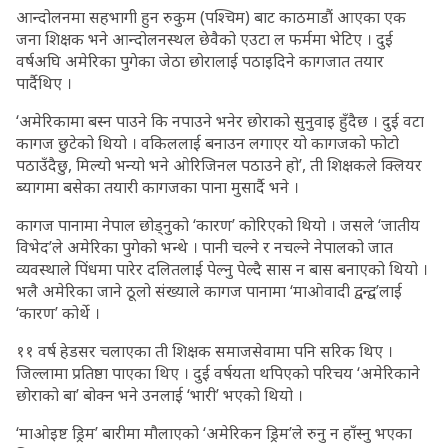
आन्दोलनमा सहभागी हुन रुकुम (पश्चिम) बाट काठमाडौं आएका एक
जना शिक्षक भने आन्दोलनस्थल छेवैको एउटा ल फर्ममा भेटिए । दुई
वर्षअघि अमेरिका पुगेका जेठा छोरालाई पठाइदिने कागजात तयार
पार्दैथिए ।
‘अमेरिकामा बस्न पाउने कि नपाउने भनेर छोराको सुनुवाइ हुँदैछ । दुई वटा
कागज छुटेको थियो । वकिललाई बनाउन लगाएर यो कागजको फोटो
पठाउँदैछु, मिल्यो भन्यो भने ओरिजिनल पठाउने हो’, ती शिक्षकले क्लियर
ब्यागमा बसेका तयारी कागजका पाना मुसार्दै भने ।
कागज पानामा नेपाल छोड्नुको ‘कारण’ कोरिएको थियो । जसले ‘जातीय
विभेद’ले अमेरिका पुगेको भन्थे । पानी चल्ने र नचल्ने नेपालको जात
व्यवस्थाले पिंधमा पारेर दलितलाई पेल्नु पेल्दै सास न बास बनाएको थियो ।
भलै अमेरिका जाने ठूलो संख्याले कागज पानामा ‘माओवादी द्वन्द्व’लाई
‘कारण’ कोर्थे ।
११ वर्ष हेडसर चलाएका ती शिक्षक समाजसेवामा पनि सरिक थिए ।
जिल्लामा प्रतिष्ठा पाएका थिए । दुई वर्षयता थपिएको परिचय ‘अमेरिकाने
छोराको बा’ बोक्न भने उनलाई ‘भारी’ भएको थियो ।
‘माओइष्ट ड्रिम’ बारीमा मौलाएको ‘अमेरिकन ड्रिम’ले रुनु न हाँस्नु भएका