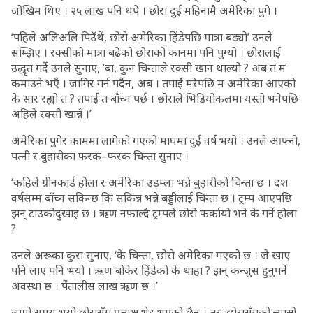
जोखिम थिए । २५ लाख पनि थपे । छोरा दुई महिनामै अमेरिका पुगे ।
‘पहिले अलिअलि पिउँथें, छोरो अमेरिका हिंडेपछि मात्रा बढ्यो’ उनले
सम्झिए । रक्सीको मात्रा बढेको छोराको कानमा पनि पुग्यो । छोरालाई
उद्धृत गर्दै उनले सुनाए, ‘बा, कुन चिन्ताले रक्सी खान थाल्यौ ? अब त म
कमाउने भएँ । जागिर गर्न पर्दैन, अब । तपाईं मरेपछि म अमेरिका आएको
के सार रह्यो त ? तपाईं त बाँच्न पर्छ । छोराले भिडियोकलमा यस्तो भनेपछि
अहिले रक्सी खान्नँ ।’
अमेरिका पुगेर काममा लागेको गएको माघमा दुई वर्ष भयो । उनले आफ्नो,
पत्नी र बुहारीका फरक–फरक चिन्ता सुनाए ।
‘कहिले ग्रीनकार्ड होला र अमेरिका उडम्ला भन्ने बुहारीको चिन्ता छ । दश
वर्षसम्म बाँच्न सकिन्छ कि सकिन्न भन्ने बड्डीलाई चिन्ता छ । ट्रम्प आएपछि
झन् टाउकोदुखाइ छ । ऋण नफाल्दै ट्रम्पले छोरो फर्कायो भने के गर्ने होला
?
उनले अरूका कुरा सुनाए, ‘के चिन्ता, छोरो अमेरिका गएको छ । जे खाए
पनि लाए पनि भयो । ऋण बोकेर हिंडेको के थाहा ? झन् कन्जुस हुनुपर्ने
अवस्था छ । पैंतालीस लाख ऋण छ ।’
लामो समय भयो छोरासँग प्रत्यक्ष भेट भएको छैन । तर, छोरासँगको न्यास्रो