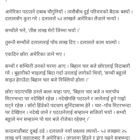
अमेरिका पठाउने दबाब चौगुनियो । त्यसैबीच दुई परिवारको बैठक बस्यो ।
दलालसँग कुरा गरे । दलालले ५२ लाखले अमेरिका लैजाने भन्यो ।
सम्धीले भने, ‘तीस लाख मेरो जिम्मा भयो ।’
तुरुन्तै सम्धीले दलाललाई पाँच लाख दिए । दलालले काम थाल्यो ।
एकदिन छोरा अमेरिका जाने भए ।
सम्धी र सम्धिनी उनको घरमा आए । बिहान चार बजे छोरालाई विदाबारी
गरे । बुहारीको भाइलाई बिदा गर्दा उनलाई लागेको थियो, ‘सम्धी बड्डाले
साइत हेराउँदा बिहान चार बजे निक्लियो होला ।’
छोरा पठाएपछि उनले बल्ल थाहा पाए, ‘बिहान चार बजे त चारपाँच
मिटरभन्दा पर नदेखिने रहेछ । नदेखेपछि पठाउने र जानेलाई हुने गाह्रो
घट्ने रहेछ । छोरो हिंडेको पदचाप सुनिंदासम्म हेरें । चार–पाँच मिटरभन्दा
पर देखिएन । नदेखे जाने र पठाउनेलाई सम्हाल्न सजिलो भयो । सम्धी
बड्डाले मन सम्हाल्न पो चार बजे रोजेका रहेछन् ।’
काठमाडौंबाट दुबई उडे । दलालले नयाँ प्रस्ताव ल्यायो– ५२ लाखमा २५
लाख थपे जहाजबाट नै अमेरिका । जंगलमा हिंड्ने र डुंगा चढ्ने सबभन्दा