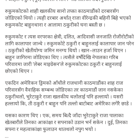
रुकुमकोटको शाही खलकीय सानो तप्का काठमाडौंको दरबारसँग
जोडिएको थियो । त्यही दरबार अर्थात् राजा वीरेन्द्रकी बहिनी बिहे भएको
रुकुमकोट बाहुनथाना र आलामा ठकुरीको घना बस्ती छ ।
रुकुमकोट र त्यस वरपरका क्षेत्री, दलित, आदिवासी जनजाति रोजीरोटीको
लागि कालापार जान्थे । रुकुमकोटे ठकुरी र बाहुनलाई कालापार जान परेन
। ठकुरीको खेतीयोग्य जमिन मनग्य थियो । खान–लाउन हर्जा थिएन ।
बाहुन जागिरमा जोडिएका थिए । त्यसैले वर्षौंदेखि नेपालका गरिब
परिवारमा जारी ‘लेबर माइग्रेसन’ले रुकुमकोटका ठकुरी र बाहुनलाई
छोएको थिएन ।
एकदिन अमेरिकन ड्रिमको आँधीले राजधानी काठमाडौंका शाह राज
परिवारसँग वैवाहिक सम्बन्ध जोडिएका तर काठमाडौं जान नसकेका
ठकुरीथलो, भुरेटाकुरे राजा खलकीय थलोलाई पनि हल्लायो । यसरी
हल्लायो कि, ती ठकुरी र बाहुन पनि तल्लो बाटोबाट अमेरिका लगेरै छाडे ।
यसका कारण थिए । एक, समय बित्दै जाँदा भुरेटाकुरे राजा पालाका
खेतबारीले तिनका आकांक्षा र सपनाको उडान भर्न सकेन । दुई, तिनका
सपना र महत्वाकांक्षा फुलाउन थातथलो नपुग भयो ।
…