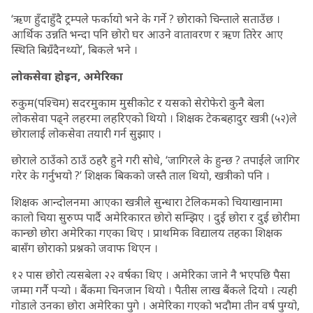
‘ऋण हुँदाहुँदै ट्रम्पले फर्कायो भने के गर्ने ? छोराको चिन्ताले सताउँछ ।
आर्थिक उन्नति भन्दा पनि छोरो घर आउने वातावरण र ऋण तिरेर आए
स्थिति बिग्रँदैनथ्यो’, बिकले भने ।
लोकसेवा होइन, अमेरिका
रुकुम(पश्चिम) सदरमुकाम मुसीकोट र यसको सेरोफेरो कुनै बेला
लोकसेवा पढ्ने लहरमा लहरिएको थियो । शिक्षक टेकबहादुर खत्री (५२)ले
छोरालाई लोकसेवा तयारी गर्न सुझाए ।
छोराले ठाउँको ठाउँ ठहरै हुने गरी सोधे, ‘जागिरले के हुन्छ ? तपाईंले जागिर
गरेर के गर्नुभयो ?’ शिक्षक बिकको जस्तै ताल थियो, खत्रीको पनि ।
शिक्षक आन्दोलनमा आएका खत्रीले सुन्धारा टेलिकमको चियाखानामा
कालो चिया सुरुप्प पार्दै अमेरिकारत छोरो सम्झिए । दुई छोरा र दुई छोरीमा
कान्छो छोरा अमेरिका गएका थिए । प्राथमिक विद्यालय तहका शिक्षक
बासँग छोराको प्रश्नको जवाफ थिएन ।
१२ पास छोरो त्यसबेला २२ वर्षका थिए । अमेरिका जाने नै भएपछि पैसा
जम्मा गर्नै पर्‍यो । बैंकमा चिनजान थियो । पैतीस लाख बैंकले दियो । त्यही
गोडाले उनका छोरा अमेरिका पुगे । अमेरिका गएको भदौमा तीन वर्ष पुग्यो,