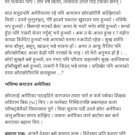
घर फर्केका थिए । तीन वर्ष बित्यो, त्यसयता उनले गाउँ टेकेका छैनन् ।
सात समुद्रपारि अमेरिकामा रहे पनि आमामन छोराछोरीमै अल्झिएको
थियो । उनले गुन्गुनाइन्, ‘मेरै हातले पकाएर खुवाउन पाए हुन्थ्यो । नजिकै
भए हुन्थ्यो । बिसन्चो भएको बेला ‘आमा के भयो’ भनेर सोधे हुन्थ्यो । सन्चो
हुँदा पनि ‘राम्ररी केयर गर्नुस्’ भने हुन्थ्यो । अरू त के आशा हुन्छ र ? महँगा
कपडा किन्दिए हुन्थ्यो भन्ने आमाको मनमा नआउँदो रहेछ । सुख शान्ति
साथ बाँचून्, बसून्, खाऊन् भन्ने भावना हो । आमा त आफू रित्तिए पनि
छोराछोरीबाट आशा केही पनि नराख्ने के भाइ । यो मेरो अनुभव हो है । …
छोरो सुखले बसे हुन्थ्यो, धन नभए पनि परिवार जहानसँग सुख–शान्तिसाथ
हाँसीखुसी बसे हुन्थ्यो, त्यसरी नै जिउन् भन्ने लाग्छ । जतिखेर पनि आमाको
माया छोराछोरीमाथि छताछुल्ल … !’
भविष्य बनाउन अमेरिका
छोरालाई अमेरिका पठाइदिने कागजात तयार पार्न ल फर्म पसेका शिक्षक
शशिराम बिक (५८) थिए । ल फर्मबाट निस्किएपछि बबरमहल कला
परिषद्छेवैको चियापसल पुगे । चिया सुरुप्प पार्दै उनले छोरा अमेरिका
जानुअघिका समय सम्झिए । जसमा अमेरिका जाने बाटोमा बार बार्न
बनाएका बहाना थिए ।
बहाना एक
, आफ्नै देशमा बसे सम्मान हुन्छ । विदेशमा जति कमाए पनि