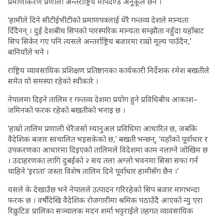
प्रमाणीकरण प्रणाली अन्तर्राष्ट्रिय मापदण्ड अनुकूल छैन ।
‘हामीले दिने सीटीईभीटीको प्रमाणपत्रलाई धेरै गन्तव्य देशले मान्यता
दिँदैनन् । दुई देशबीच सिपको पारस्परिक मान्यता सम्झौता नहुँदा यहाँबाट
सिप सिकेर गए पनि त्यसले अन्तर्राष्ट्रिय बजारमा राम्रो मूल्य पाउँदैन,’
बानियाँले भने ।
राष्ट्रिय व्यावसायिक प्रशिक्षण प्रतिष्ठानका कार्यकारी निर्देशक रमेश बखतीले
समेत यो समस्या रहेको स्वीकारे ।
नेपालमा दिइने तालिम र गन्तव्य देशमा प्रयोग हुने प्रविधिबीच आकाश–
जमिनको फरक रहेको बखतीको भनाइ छ ।
‘हाम्रो तालिम प्रणाली धेरैजसो म्यानुअल प्रविधिमा आधारित छ, जबकि
वैदेशिक बजार स्वचालित भइसकेको छ,’ बखती भन्छन्, ‘यहाँको पूर्वाधार र
उपकरणका आधारमा दिइएको तालिमले विदेशमा काम नलाग्ने जोखिम छ
। उदाहरणका लागि दुबईको २ सय तला अग्लो भवनमा सिसा सफा गर्न
चाहिने ‘इराता’ जस्ता विशेष तालिम दिने पूर्वाधार हामीसँग छैन ।’
यसले के देखाउँछ भने नेपालले उत्पादन गरिरहेको सिप बजार मागभन्दा
फरक छ । वर्षौंदेखि वैदेशिक रोजगारीमा श्रमिक पठाउँदै आएको न्यु एरा
रिक्रुटिङ प्रालिका सञ्चालक मदन शर्मा भट्टराईले तहगत व्यावसायिक