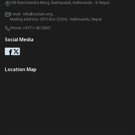
345 Ramchandra Marg, Battisputali, Kathmandu - 9, Nepal
E-mail:
info@ceslam.org
,
Mailing address: GPO Box 25334, Kathmandu, Nepal
Phone:
+977-1-4572807
Social Media
Location Map