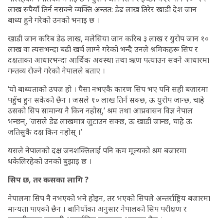
लाख रुपैयाँ तिर्न नसक्ने व्यक्ति अन्तत: डेढ लाख तिरेर खाडी देश जान
बाध्य हुने गरेको उनको भनाइ छ ।
खाडी जान करिब डेढ लाख, मलेसिया जान करिब ३ लाख र युरोप जान १०
लाख वा त्यसभन्दा बढी खर्च लाग्ने गरेको भन्दै उनले श्रमिकहरू सिप र
दक्षताका आधारभन्दा आर्थिक अवस्था तथा ऋण पत्याउन सक्ने आधारमा
गन्तव्य रोज्ने गरेको नेपालले बताए ।
‘यो बाध्यताको उपज हो । पैसा नभएकै कारण सिप भए पनि सही बजारमा
पहुँच हुन सकेको छैन । जसले १० लाख तिर्न सक्छ, ऊ युरोप जान्छ, चाहे
उसको सिप सामान्य नै किन नहोस्,’ श्रम तथा आप्रवासन विज्ञ नेपाल
भन्छन्, ‘जसले डेढ लाखमात्र जुटाउन सक्छ, ऊ खाडी जान्छ, चाहे ऊ
जतिसुकै दक्ष किन नहोस् ।’
यसले नेपालको दक्ष जनशक्तिलाई पनि कम मूल्यको श्रम बजारमा
धकेलिरहेको उनको बुझाइ छ ।
सिप छ, तर कसका लागि ?
नेपालमा सिप नै नभएको भने होइन, तर भएको सिपले अन्तर्राष्ट्रिय बजारमा
मान्यता पाएको छैन । बानियाँका अनुसार नेपालको सिप परीक्षण र