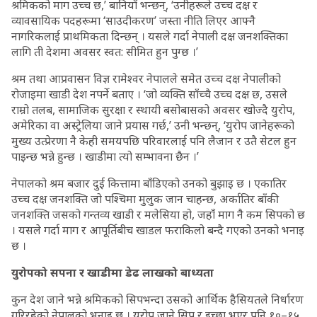
श्रमिकको माग उच्च छ,’ बानियाँ भन्छन्, ‘उनीहरूले उच्च दक्ष र
व्यावसायिक पदहरूमा ‘साउदीकरण’ जस्ता नीति लिएर आफ्नै
नागरिकलाई प्राथमिकता दिन्छन् । यसले गर्दा नेपाली दक्ष जनशक्तिका
लागि ती देशमा अवसर स्वत: सीमित हुन पुग्छ ।’
श्रम तथा आप्रवासन विज्ञ रामेश्वर नेपालले समेत उच्च दक्ष नेपालीको
रोजाइमा खाडी देश नपर्ने बताए । ‘जो व्यक्ति साँच्चै उच्च दक्ष छ, उसले
राम्रो तलब, सामाजिक सुरक्षा र स्थायी बसोबासको अवसर खोज्दै युरोप,
अमेरिका वा अस्ट्रेलिया जाने प्रयास गर्छ,’ उनी भन्छन्, ‘युरोप जानेहरूको
मुख्य उत्प्रेरणा नै केही समयपछि परिवारलाई पनि लैजान र उतै सेटल हुन
पाइन्छ भन्ने हुन्छ । खाडीमा त्यो सम्भावना छैन ।’
नेपालको श्रम बजार दुई कित्तामा बाँडिएको उनको बुझाइ छ । एकातिर
उच्च दक्ष जनशक्ति जो पश्चिमा मुलुक जान चाहन्छ, अर्कातिर बाँकी
जनशक्ति जसको गन्तव्य खाडी र मलेसिया हो, जहाँ माग नै कम सिपको छ
। यसले गर्दा माग र आपूर्तिबीच खाडल फराकिलो बन्दै गएको उनको भनाइ
छ ।
युरोपको सपना र खाडीमा डेढ लाखको बाध्यता
कुन देश जाने भन्ने श्रमिकको सिपभन्दा उसको आर्थिक हैसियतले निर्धारण
गरिरहेको नेपालको भनाइ छ । युरोप जाने सिप र इच्छा भएर पनि १०–१५