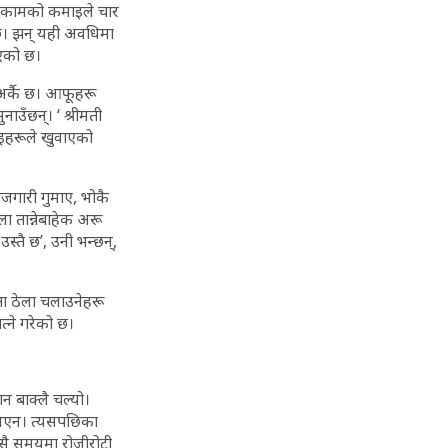
्ने कामको कमाइले चार
छ। झन् यही अवधिमा
भएको छ।
 अर्कै छ। आफूहरू
उँछन्। ‘ श्रीमती
 भाइहरूले खुवाएको
रोजगारी गुमाए, भोकै
ा तान्नेबाहेक अरू
उस्तै छ’, उनी भन्छन्,
ता ठेला चलाउनेहरू
्ने गरेको छ।
 बाक्लै चल्यो।
 थिएन। त्यसपछिका
्यसै समयमा रोजीरोटी