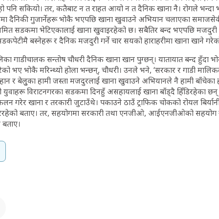
ो पनि सकियो। तर, कतैबाट न त राहत आयो न त दैनिक खाना नै। रोगले भन्दा 
ा दैनिकी गुजार्नेहरू भोकै भएपछि खाना खुवाउने अभियान चलाएका समाजसेव
ित सडकमा भेटिएकालाई खाना खुवाइरहेको छ। सबैतिर बन्द भएपछि मजदुरी ग
डकपेटीमै बस्नेहरू र दैनिक मजदुरी गर्ने चार सयको हाराहरीमा खाना खाने 
का गाडीचालक सन्तोष चौधरी दैनिक खाना खान पुग्छन्। यातायात बन्द हुँदा भोक
ेको भए भोकै मरिन्थ्यो होला भन्छन्, चौधरी। उनले भने, ‘सरकार र गाडी मालिकल
न र बेलुुका हामी जस्ता मजदुरलाई खाना खुवाउने अभियानले नै हामी बाँचेका हौ
ही युवाहरू विराटनगरका सडकमा दिनहुँ असहायलाई खाना बाँड्दै हिँडिरहेका 
 गरेर खाना र तरकारी जुटाउँथे। पकाउने ठाउँ ट्राफिक चोकको रोयल बिर्यानीला
गरिरहेको बताए। तर, सहयोगमा सरकारी तथा एनजीओ, आईएनजीओको सहयोग न
े बताए।