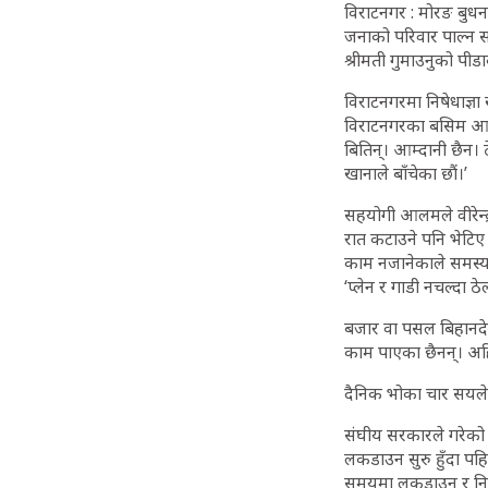
विराटनगर : मोरङ बुधनग
जनाको परिवार पाल्न 
श्रीमती गुमाउनुको पीड
विराटनगरमा निषेधाज्ञ
विराटनगरका बसिम आलमक
बितिन्। आम्दानी छैन। ठ
खानाले बाँचेका छौं।’
सहयोगी आलमले वीरेन्द्
रात कटाउने पनि भेटिए।
काम नजानेकाले समस्यामा 
‘प्लेन र गाडी नचल्दा ठे
बजार वा पसल बिहानदेखि
काम पाएका छैनन्। अहि
दैनिक भोका चार सयले
संघीय सरकारले गरेको 
लकडाउन सुरु हुँदा पह
समयमा लकडाउन र निषेधा