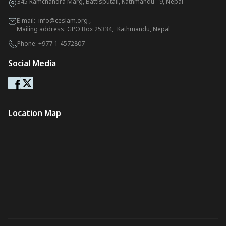
345 Ramchandra Marg, Battisputali, Kathmandu - 9, Nepal
E-mail:
info@ceslam.org
,
Mailing address: GPO Box 25334, Kathmandu, Nepal
Phone:
+977-1-4572807
Social Media
Location Map