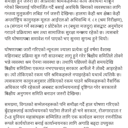
समीक्षा हुन जरुरी छ। आप्रवासी श्रमिकहरूको कार्य अवधिमा मात्र हुने
गरेको बिमालाई परिमार्जित गर्दै बसाई अवधिकै बिमाको व्यवस्थाका लागि
गन्तव्य मुलुकसँग लबिङ गर्न जरुरी देखिन्छ। हालमा केही श्रम क्षेत्रका केही
अन्तर्राष्ट्रिय कानुनहरू मूलतः आईएलओ अभिसन्धि नं. ८१ (श्रम निरीक्षण),
८७ (संगठन गर्ने स्वतन्त्रता) र प्रोटेकोल २९ (बधुवा मजदुर) संसद्बाट अनुमोदन
गराउने प्रक्रियामा श्रम तथा सामाजिक सुरक्षा मन्त्रालय रहेको छ। त्यसबारे
पनि घोषणापत्रमा समावेश गर्न पाएको भए सुनमा सुगन्ध हुने थियो।
घोषणापत्रमा जारी गरिएको न्यूनतम ज्याला प्रत्येक दुई वर्षमा वैशाख
महिनाबाट प्रक्रिया सुरु गरी साउनबाट लागू हुने गरेर त्रिपक्षीय समितिले तोक्ने
भन्ने व्यवस्था श्रम ऐनमा व्यवस्था छ। तथापि पछिल्लो केही समयदेखि
त्रिपक्षीय समितिमा एकमत नभएपश्चात् सरकार आफैंले नै तोक्दै आइरहेको
छ। त्यो तोकिएको रकम पनि श्रमिकहरूले नपाइरहेको यथार्थ त्यत्तिकै छ।
त्यसकारण कानुनअनुसार तोकिएको रकम पाउने श्रमिकहरूको नैसर्गिक
अधिकार पनि रहेकाले अबबाट कार्यान्वयनलाई दृष्टिगत गरेर सरकारले
त्रिपक्षीय अनुगमन समिति बनाउन जरुरी देखिन्छ।
समग्रमा, विगतको सम्मेलनहरूको पनि समीक्षा गर्दै हाल घोषणा गरिएको
बुँदाहरूलाई कार्यान्वयनको पाटोमा लैजाने हो भने सरकार, रोजगारदाता र
टे«ड युनियन महासंघहरू सम्मिलित लागि एक कार्यदल बनाएर रणनीतिक
रूपले कार्ययोजना बनाई कार्यान्वयनका लागि अगाडि बढ्दा उपयुक्त