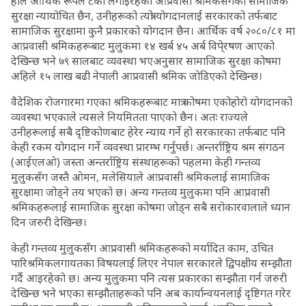
हाल आर्थिक रूपले टेको लगाइरहेको आप्रवासी श्रमिकसँगको सामाजिक
सुरक्षा न्यायोचित छैन, उनीहरूको त्यत्रो योगदानलाई सरकारको तर्फबाट
सामाजिक सुरक्षामा कुनै प्रकारको योगदान छैन। आर्थिक वर्ष २०८०/८१ मा
आप्रवासी श्रमिकहरूबाट मुलुकमा १४ खर्ब ४५ अर्ब विपे्रषण आएको
देखिन्छ भने ७९ सालबाट व्यवस्था भएअनुसार सामाजिक सुरक्षा कोषमा
अहिले १५ लाख बढी नेपाली आप्रवासी श्रमिक जोडिएको देखिन्छ।
वैदेशिक रोजगारमा गएका श्रमिकहरूबाट मात्र कोषमा एकोहोरो योगदानको
व्यवस्था भएकाले त्यसले नियमितता पाएको छैन। अतः राज्यले
उनीहरूलाई सबै दृष्टिकोणबाट हेरेर न्याय गर्ने हो सरकारका तर्फबाट पनि
केही रकम योगदान गर्ने व्यवस्था प्रारम्भ गर्नुपर्छ। अन्तर्राष्ट्रिय श्रम संगठन
(आईएलओ) जस्ता अन्तर्राष्ट्रिय संस्थाहरूको पहलमा केही गन्तव्य
मुलुकसँग जस्तै ओमन, मलेसियाले आप्रवासी श्रमिकलाई सामाजिक
सुरक्षामा जोड्ने तय भएको छ। अन्य गन्तव्य मुलुकमा पनि आप्रवासी
श्रमिकहरूलाई सामाजिक सुरक्षा कोषमा जोड्न सबै सरोकारवालाले ध्यान
दिन जरुरी देखिन्छ।
केही गन्तव्य मुलुकसँग आप्रवासी श्रमिकहरूको मर्यादित काम, उचित
पारिश्रमिकलगायतका विषयलाई लिएर नेपाल सरकारले द्विपक्षीय सम्झौता
गर्दै आइरहेको छ। अन्य मुलुकमा पनि त्यस प्रकारका सम्झौता गर्न जरुरी
देखिन्छ भने भएका सम्झौताहरूको पनि अब कार्यान्वयनलाई दृष्टिगत गरेर