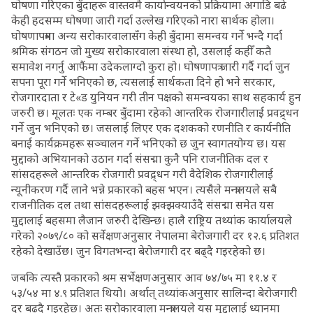
घोषणा गरिएका बुँदाहरू वास्तवमै कार्यान्वयनको प्रक्रियामा अगाडि बढे
केही हदसम्म घोषणा जारी गर्दा उल्लेख गरिएको नारा सार्थक होला।
घोषणापत्रमा अन्य सरोकारवालासँग केही बुँदामा समन्वय गर्ने भन्दै गर्दा
श्रमिक संगठन जो मुख्य सरोकारवाला संस्था हो, उसलाई कहीँ कतै
समावेश नगर्नु आफैंमा उदेकलाग्दो कुरा हो। घोषणापत्र जारी गर्दै गर्दा जुन
सपना पूरा गर्ने भनिएको छ, त्यसलाई सार्थकता दिने हो भने सरकार,
रोजगारदाता र टे«ड युनियन गरी तीन पक्षको समन्वयका साथ सहकार्य हुन
जरुरी छ। मूलतः एक नम्बर बुँदामा रहेको आन्तरिक रोजगारीलाई प्रवद्र्धन
गर्ने जुन भनिएको छ। जसलाई लिएर एक दशकको रणनीति र कार्यनीति
बनाई कार्यक्रमहरू सञ्चालन गर्ने भनिएको छ जुन स्वागतयोग्य छ। यस
मुद्दाको अभियानको उठान गर्दा संसद्मा कुनै पनि राजनीतिक दल र
सांसदहरूले आन्तरिक रोजगारी प्रवद्र्धन गरी वैदेशिक रोजगारीलाई
न्यूनीकरण गर्दै लाने भन्ने प्रकारको बहस भएन। त्यसैले मन्त्रालयले सबै
राजनीतिक दल तथा सांसदहरूलाई झक्झक्याउँदै संसद्मा समेत यस
मुद्दालाई बहसमा लैजान जरुरी देखिन्छ। हालै राष्ट्रिय तथ्यांक कार्यालयले
गरेको २०७९/८० को सर्वेक्षणअनुसार नेपालमा बेरोजगारी दर १२.६ प्रतिशत
रहेको देखाउँछ। जुन विगतभन्दा बेरोजगारी दर बढ्दै गइरहेको छ।
जबकि त्यस्तै प्रकारको श्रम सर्भेक्षणअनुसार आव ७४/७५ मा ११.४ र
५३/५४ मा ४.९ प्रतिशत थियो। अर्थात् तथ्यांकअनुसार सालिन्दा बेरोजगारी
दर बढ्दै गइरहेछ। अतः सरोकारवाला मन्त्रालयले यस मुद्दालाई ध्यानमा