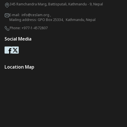
345 Ramchandra Marg, Battisputali, Kathmandu - 9, Nepal
E-mail:
info@ceslam.org
,
Mailing address: GPO Box 25334, Kathmandu, Nepal
Phone:
+977-1-4572807
Social Media
Location Map