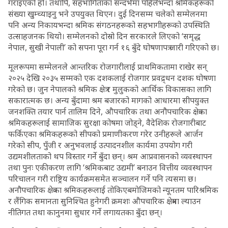
गराइएको हो। तथापि, सहभागिताका सन्दर्भमा पहिलेभन्दा श्रमिकहरूको
संख्या खुम्च्याइनु भने उपयुक्त थिएन। दुई दिनसम्म चलेको सम्मेलनमा
पनि अन्य निकायभन्दा श्रमिक संगठनहरूको सहभागीहरूको उपस्थिति
उत्साहजनक थियो। सम्मेलनको दोस्रो दिन सरकारले लिएको ‘समृद्ध
नेपाल, सुखी नेपाली’ को सपना पूरा गर्न १६ बुँदे घोषणापत्र जारी गरिएको छ।
मूलरूपमा सम्मेलनले आन्तरिक रोजगारीलाई प्राथमिकतामा राखेर सन्
२०२५ देखि २०३५ सम्मको एक दशकलाई रोजगार प्रवद्र्धन दशक घोषणा
गरेको छ। जुन नेपालको श्रमिक क्षेत्र र मुलुकको आर्थिक विकासका लागि
सकारात्मक छ। अन्य बुँदामा श्रम बजारको मागको आधारमा सीपयुक्त
जनशक्ति तयार पार्न तालिम दिने, औपचारिक तथा अनौपचारिक क्षेत्रका
श्रमिकहरूलाई सामाजिक सुरक्षा कोषमा जोड्ने, वैदेशिक रोजगारीबाट
फर्किएका श्रमिकहरूको सीपको प्रमाणीकरण गरेर उनीहरूले आर्जन
गरेको सीप, पुँजी र अनुभवलाई उत्पादनशील कार्यमा उपयोग गरी
उद्यमशीलताको थप विस्तार गर्ने बुँदा छन्। श्रम आप्रवासनको व्यवस्थापन
तथा पुनः एकीकरण लागि ‘श्रमिकबाट उद्यमी’ बनाउन वित्तीय व्यवस्थापन
परिचालन गरी राष्ट्रिय कार्यक्रमसमेत सञ्चालन गर्ने पनि त्यसमा छ।
अनौपचारिक क्षेत्रका श्रमिकहरूलाई तोकिएबमोजिमको न्यूनतम पारिश्रमिक
र लैंगिक समानता सुनिश्चित हुनेगरी क्रमशः औपचारिक क्षेत्रमा ल्याउन
नीतिगत तथा कानुनमा सुधार गर्ने लगायतका बुँदा छन्।