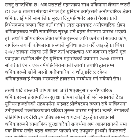
राख्नु सान्दर्भिक छ। अब यसलाई गहनताका साथ प्रक्रियामा लैजान जरुरी
छ। २०५४ सालमा संसद्मा नेपाल ट्रेड युनियन कांगे्रसले अनौपचारिक क्षेत्रका
श्रमिकलाई पनि सामाजिक सुरक्षा दिनुपर्छ भनेर जसरी गैरसरकारी
विधेयकका रूपमा बिल दर्ता ग¥यो। त्यस समयबाट अनौपचारिक क्षेत्रका
श्रमिकहरूका लागि सामाजिक सुरक्षा भन्ने बहस नेपालमा प्रारम्भ भएको
हो। तथापि औपचारिक क्षेत्रका श्रमिकहरूका लागि कर्मचारी सञ्चय कोष,
नागरिक लगानी कोषजस्ता संस्थाले सुविधा प्रदान गर्दै आइरहेका थिए।
२०५४ सालमा संसद्मा त्यो बिल दर्ता भएपश्चात श्रम बजारमा रहेको मूल
प्रवाहका स्थापित तीन ट्रेड युनियन महासंघको प्रयासमा २०७४ सालमा
सोबारेको ऐन र एक वर्षपछि नियमावली आयो। तथापि हालसम्म
श्रमिकहरूले खोजे जस्तो अनौपचारिक अर्थात् छरिएर रहेका
श्रमिकहरूलाई नेपाल सरकारले हालसम्म सम्बोधन गर्न सकेको छैन।
तसर्थ यदि वास्तवमै घोषणापत्रमा जारी भएअनुसार अनौपचारिक
श्रमिकहरूलाई सामाजिक सुरक्षा कोषमा जोड्ने हो भने मन्त्रालयले टे«ड
युनियनहरूसँगको सहकार्यमा पाइलट प्रोजेक्टका रूपमा सबै पालिकामा
उनीहरूको पञ्जीकरणको प्रक्रिया तुरुन्त प्रारम्भ गर्नुपर्छ। त्यस्तै, नेपालको
जीडीपीमा २९ देखि ३० प्रतिशतसम्म योगदान दिइरहेका आप्रवासी
श्रमिकहरूको सामाजिक सुरक्षाबारेको सन्दर्भमा श्रम आप्रवासनको सत्रमा
एक विषय राखेर बहस चलाउन पाएको भए उपयुक्त हुन्थ्यो। नेपाललाई