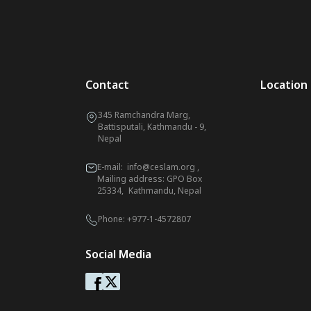
Contact
Location
345 Ramchandra Marg,
Battisputali, Kathmandu - 9,
Nepal
E-mail:
info@ceslam.org
,
Mailing address: GPO Box
25334, Kathmandu, Nepal
Phone:
+977-1-4572807
Social Media