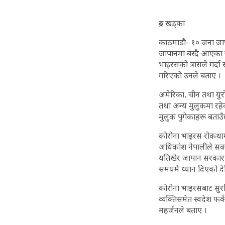
रुद्र खड्का
काठमाडौ- १० जना जापा
जापानमा बस्दै आएका नर
भाइरसको त्रासले गर्द
गरिएको उनले बताए ।
अमेरिका, चीन तथा यु
तथा अन्य मुलुकमा रहेका
मुलुक पुगेकाहरू बताउँ
कोरोना भाइरस रोकथाम
अधिकांश नेपालीले सक
यतिखेर जापान सरकार 
समयमै ध्यान दिएको दे
कोरोना भाइरसबाट सुरक
व्यक्तिसमेत स्वदेश फ
महर्जनले बताए ।