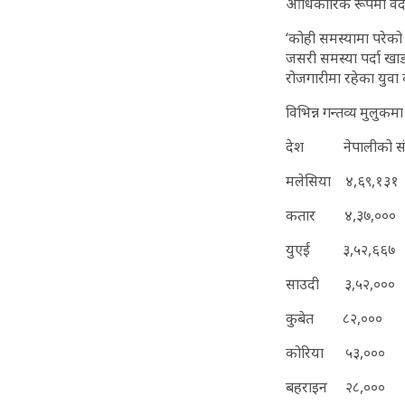
आधिकारिक रूपमा वैदे
‘कोही समस्यामा परेको 
जसरी समस्या पर्दा खाड
रोजगारीमा रहेका युवा 
विभिन्न गन्तव्य मुलुक
देश नेपालीको संख
मलेसिया ४,६९,१३१
कतार ४,३७,०००
युएई ३,५२,६६७
साउदी ३,५२,०००
कुबेत ८२,०००
कोरिया ५३,०००
बहराइन २८,०००