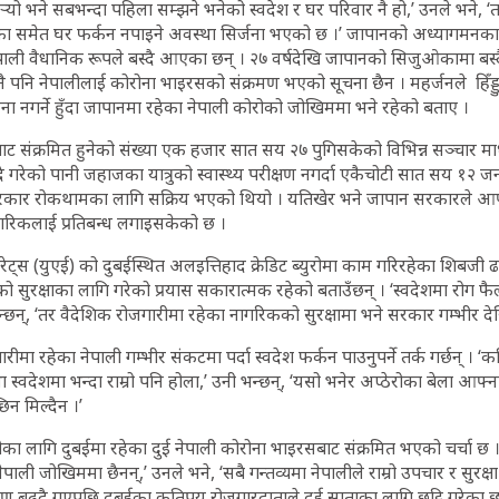
 पर्‍यो भने सबभन्दा पहिला सम्झने भनेको स्वदेश र घर परिवार नै हो,’ उनले भन
ेका समेत घर फर्कन नपाइने अवस्था सिर्जना भएको छ ।’ जापानको अध्यागमनका 
ली वैधानिक रूपले बस्दै आएका छन् । २७ वर्षदेखि जापानको सिजुओकामा बस
 पनि नेपालीलाई कोरोना भाइरसको संक्रमण भएको सूचना छैन । महर्जनले हिँड्डु
ा नगर्ने हुँदा जापानमा रहेका नेपाली कोरोको जोखिममा भने रहेको बताए ।
बाट संक्रमित हुनेको संख्या एक हजार सात सय २७ पुगिसकेको विभिन्न सञ्चार म
गरेको पानी जहाजका यात्रुको स्वास्थ्य परीक्षण नगर्दा एकैचोटी सात सय १२ ज
कार रोकथामका लागि सक्रिय भएको थियो । यतिखेर भने जापान सरकारले आफ्नो
गरिकलाई प्रतिबन्ध लगाइसकेको छ ।
मिरेट्स (युएई) को दुबईस्थित अलइत्तिहाद क्रेडिट ब्युरोमा काम गरिरहेका शिबज
को सुरक्षाका लागि गरेको प्रयास सकारात्मक रहेको बताउँछन् । ‘स्वदेशमा रोग फ
्छन्, ‘तर वैदेशिक रोजगारीमा रहेका नागरिकको सुरक्षामा भने सरकार गम्भीर दे
ीमा रहेका नेपाली गम्भीर संकटमा पर्दा स्वदेश फर्कन पाउनुपर्ने तर्क गर्छन् । ‘
स्वदेशमा भन्दा राम्रो पनि होला,’ उनी भन्छन्, ‘यसो भनेर अप्ठेरोका बेला आफ्ना 
िन मिल्दैन ।’
 लागि दुबईमा रहेका दुई नेपाली कोरोना भाइरसबाट संक्रमित भएको चर्चा छ । ‘यु
ली जोखिममा छैनन्,’ उनले भने, ‘सबै गन्तव्यमा नेपालीले राम्रो उपचार र सुरक्षा
रमण बढ्दै गएपछि दुबईका कतिपय रोजगारदाताले दुई साताका लागि छुट्टि गरेका