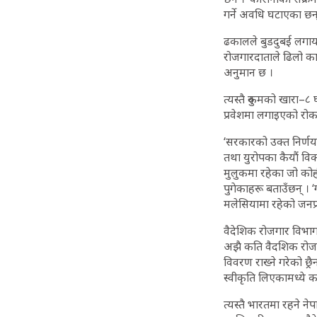
गर्ने अवधि घटाएका छन्
ढकालले बुडदुबई लगाय
रोजगारदाताले ढिलो क
अनुमान छ ।
त्यस्तै रुकुमको खार
प्रवेशमा लगाइएको रोकप्
‘सरकारको उक्त निर्णयल
तथा युरोपका कैयौं व
मुलुकमा रहेका जो कोही 
पुगेकाहरू बताउँछन् । ‘ग
मलेसियामा रहेको जनप
वैदेशिक रोजगार विभागक
अझै कति वैदशिक रोजगार
विवरण राख्ने गरेको छ्र
स्वीकृति लिएकामध्ये 
त्यस्तै भारतमा रहने न