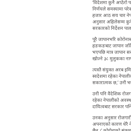
‘विदेशमा कुनै अप्ठेरो
निर्णयले समस्यामा पर
हजार आठ सय चार नेपा
अनुसार अहिलेसम्म कुनै
सरकारको निर्देशन पालन
पूरै जापानभरि कोरोना
हङकङबाट जापान जाँदै 
भएपछि मात्र जापान सर
खोज्ने ३८ मुलुकका ना
त्यस्तै संयुक्त अरब इ
स्वदेशमा रहेका नेपाली
सकारात्मक छ,’ उनी भन
उनी पनि वैदेशिक रोजगार
रहेका नेपालीको अवस्था 
दायित्वबाट सरकार पन्छ
उनका अनुसार रोजगारीका
अपनाएको कारण धेरै नेपा
छैन ।’ कोरोनाको संक्