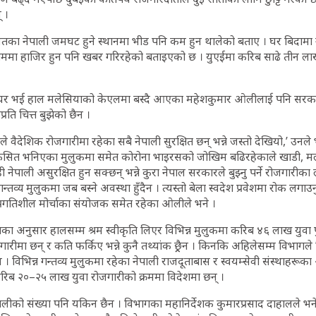
 ।
तका नेपाली जमघट हुने स्थानमा भीड पनि कम हुन थालेको बताए । घर बिदाम
ाममा हाजिर हुन पनि खबर गरिरहेको बताइएको छ । युएईमा करिब साढे तीन लाख
ा–८ घर भई हाल मलेसियाको केएलमा बस्दै आएका महेशकुमार ओलीलाई पनि सरक
रति चित्त बुझेको छैन ।
े वैदेशिक रोजगारीमा रहेका सबै नेपाली सुरक्षित छन् भन्ने जस्तो देखियो,’ उनले
िकसित भनिएका मुलुकमा समेत कोरोना भाइरसको जोखिम बढिरहेकाले खाडी, म
नेपाली असुरक्षित हुन सक्छन् भन्ने कुरा नेपाल सरकारले बुझ्नु पर्ने रोजगारीका 
न्तव्य मुलुकमा जब बस्ने अवस्था हुँदैन । त्यस्तो बेला स्वदेश प्रवेशमा रोक लगाउनु
्रगतिशील मोर्चाका संयोजक समेत रहेका ओलीले भने ।
ा अनुसार हालसम्म श्रम स्वीकृति लिएर विभिन्न मुलुकमा करिब ४६ लाख युवा पु
ीमा छन् र कति फर्किए भन्ने कुनै तथ्यांक छ्र्रैन । किनकि अहिलेसम्म विभागले
ैन । विभिन्न गन्तव्य मुलुकमा रहेका नेपाली राजदूताबास र स्वयम्सेवी संस्थाहरूक
करिब २०–२५ लाख युवा रोजगारीको क्रममा विदेशमा छन् ।
ेपालीको संख्या पनि यकिन छैन । विभागका महानिर्देशक कुमारप्रसाद दाहालले भ