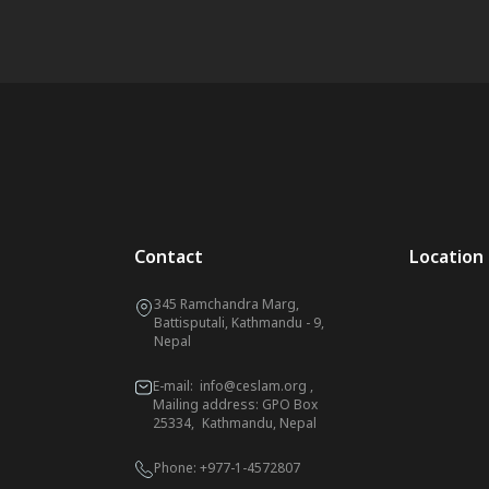
Contact
Location
345 Ramchandra Marg,
Battisputali, Kathmandu - 9,
Nepal
E-mail:
info@ceslam.org
,
Mailing address: GPO Box
25334, Kathmandu, Nepal
Phone:
+977-1-4572807