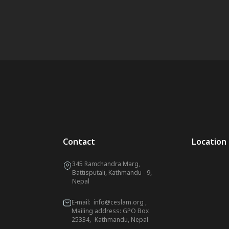
Contact
Location
345 Ramchandra Marg,
Battisputali, Kathmandu - 9,
Nepal
E-mail:
info@ceslam.org
,
Mailing address: GPO Box
25334, Kathmandu, Nepal