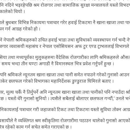
ि नदिने भइरहेपछि श्रम रोजगार तथा सामाजिक सुरक्षा मन्त्रालयले यस्तो विभदपू
 निकालेको थियो ।
े बुधबार विभिन्न निकायमा पत्राचार गरेर हवाई टिकटमा नै खाना खाजा तथा पान
पन गर्न आग्रह गरेको हो ।
े नेपाली श्रमिकहरुको उचित हवाई भाडा तथा सुविधाको व्यवस्थापन गर्न भन्दै 
ोजगार व्यवासयी महासंघ र नेपाल एसोसियसन अफ टुर एण्ड ट्राभललाई विभागले
या तथा मध्यपूर्वका मुलुकहरुमा वैदेशिक रोजगारीका लागि श्रमिकहरुले औसतम
ान समय भन्दा तीन घण्टा अगाडी नै विमानस्थल भित्र प्रवेश गर्नुपर्ने हुन्छ ।
मा पनि श्रमिकले न्यूनतम खाना खाजा तथा पानी समेत नपाउने गरेको गुनासो आउ
ाकेर छलफल गरेको विभागका महानिर्देशक डुण्डुराज घिमिरले बताए ।
तर, मूल्य चर्कै नै तिर्नुपर्ने अनि न्यूनतम खाना खाजा तथा पानीको पनि नपाउँदा
ा रहेछ । यस्तो धेरै गुनासो सुनियो । त्यसैले सबैलाई बोलाएर छलफल गर्‍यौं,’ उनले भन
िकायलाई पत्राचार गरी जहाजको टिकट तथा टिकटमा यस्तो सुविधा तोक्न आग्र
वसायीले नै व्यक्तिगत श्रम स्वीकृतिमा रोजगारीमा पठाउन थालेको गुनासो आएको
ित्र रहेको काम गर्न सचेत समेत गराएको छ ।