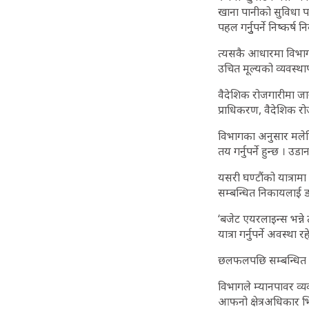
खाना पानीको सुविधा पन
पहल गर्नुुपर्ने निष्कर्ष
त्यसकै आधारमा विभागल
उचित मूल्यको व्यवस्था
वैदेशिक रोजगारीमा जान
प्राधिकरण, वैदेशिक र
विभागका अनुसार मलेसि
तय गर्नुपर्ने हुन्छ । उड
यसरी घण्टौंको यात्रा
सम्बन्धित निकायलाई ड
‘बजेट एयरलाइन्स भन्ने 
यात्रा गर्नुपर्ने अवस्थ
छलफलपछि सम्बन्धित न
विभागले म्यानपावर व्य
आफनो क्षेत्रअधिकार भ