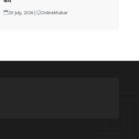
कम
|
20 July, 2026
Onlinekhabar