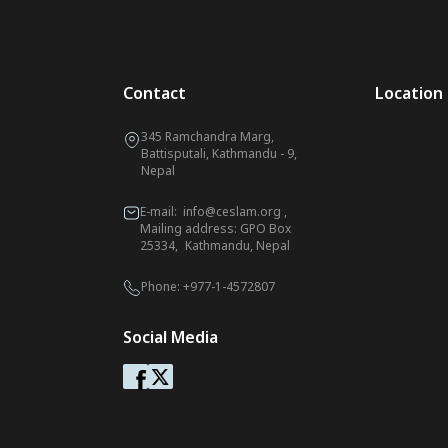
Contact
Location
345 Ramchandra Marg,
Battisputali, Kathmandu - 9,
Nepal
E-mail:
info@ceslam.org
,
Mailing address: GPO Box
25334, Kathmandu, Nepal
Phone:
+977-1-4572807
Social Media