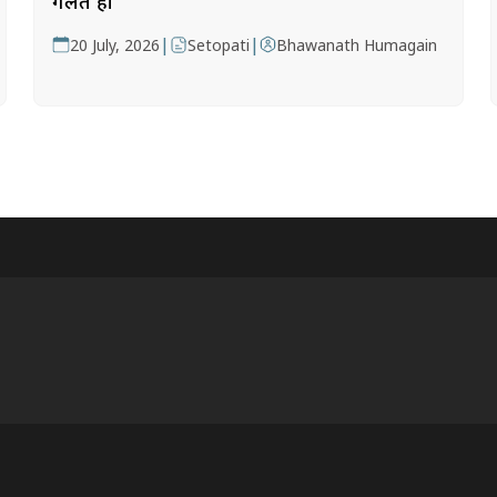
गलत हो
|
|
20 July, 2026
Setopati
Bhawanath Humagain