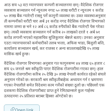
आठ सय ५३ वटा म्यानपावर कम्पनी सञ्चालनमा छन्। वैदेशिक रोजगार
व्यवसाय सञ्चालन गर्न न्यूनतम नगद ५० लाख धरौटी र न्यूनतम १ करोड
५० लाख बैंक ग्यारेन्टी राख्नु पर्ने कानुनी व्यवस्था छ। उक्त व्यवस्थाअनुसार
ती कम्पनीको धरौटी चार अर्ब ३१ करोड नगद वैदेशिक रोजगार विभागको
नाममा जम्मा छ भने १२ अर्ब ८६ करोड रुपैयाँको बैंक ग्यारेन्टी पेस गरेका
छन्। त्यस्तै व्यवसाय सञ्चालन गर्न करिब २० लाखको दरले १ अर्ब ७१
करोड लगानी भएको महासचिव सुजिकुमार श्रेष्ठले बताए। उनका अनुसार
एउटा म्यानपावरको कर्मचारीको तलब भत्ताा, अफिस भाडा, बिजुली बत्ति,
कार्यालय सञ्चालन खर्च, कर राजस्व र अन्य सातलाखदेखि १५ लाख
मासिक खर्च हुन्छ।
वैदेशिक रोजगार विभागका अनुसार गत फागुनसम्म ४४ लाख ६५ हजार ८
सय ६५ जनाले श्रम स्वीकृति पाएर वैदेशिक रोजगारीमा गएका छन्। हाल
वैदेशिक रोजगारीमा करिब २५ देखि ३० लाख नेपाली कार्यरत रहेको संघले
अनुमान गरेको छ। सरकारी श्रम स्वीकृतीबाहेक अध्ययन गर्न र भ्रमणमा
गएका नेपालीले समेत विदेशमा काम गर्नेको संख्या ठूलो छ। पछिल्लो एक
दशकमा वैदेशिक रोजगारीबाट प्राप्त हुने रेमिट्यान्सले कुल गार्हस्थ
उत्पादनमा २५ प्रतिशत बराबर हिस्सा ओगटेको छ।
Open link