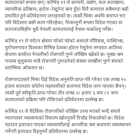
कामदारको रूपमा छन्। कोभिड १९ ले कम्पनी, उद्योग, कल कारखाना,
व्यापारिक प्रतिष्ठान, हाटेल–रेस्टुरेन्ट बन्द हुँदा यिनै कामदार सबैभन्दा बढी
प्रभावित हुने प्रतिवेदनमा जनाइएको छ। त्यस्तै भिसा अवधि समाप्त भए
पनि विदेशमा बसी काम गरिरहेका, गैरकानुनी रूपमा विदेश गएका वा
कागजातविहीन थुप्रै नेपाली कामदारलाई नेपाल फर्काउनु पर्नेछ।
कोभिड १९ ले पर्यटन क्षेत्रमा परेको परेको असरले मौरिसस्, माल्दिभ्स,
युरोपलगायत विश्वका विभिन्न देशका होटल रेस्टुरेन्ट लगायत आतिथ्य
सेवामा कार्यरत नेपालीको रोजगारी गुम्ने जोखिम बढेको छ। मुख्य श्रम
गन्तव्य मुलुकमा मात्रै रोजगारी गुमाउनेको संख्या लाखौंमा पुग्ने संघको
प्रारम्भिक आँकलन छ।
रोजगारदाताले भिसा दिई विदेश अनुमति प्राप्त गरि गरेका एक लाख १५
हजार कामदार कोरोना महामारीको कारणल विदेश जान पाएका छैनन्।
त्यस्तै पूर्व स्वीकृति प्राप्त गरेका तीन लाख २८ हजार ६ सय ८१ जना
कामदारको प्रक्रिया पनि रोकिएको प्रतिवेदनमा उल्लेख छ।
कोभिड १९ ले वैदेशिक रोजगारीको जोखिम उच्च भएको भन्दै संघले
म्यानपावर व्यवसायको विकल्प खोज्नुपर्नेे निचोड निकालेको छ। विदेश
पठाउन इजाजत पाएका व्यवसायीलाई आन्तरिक श्रम बजारमा व्यवस्थापन
गर्नेगरी इजाजत दिइनुपर्ने प्रतिवेदनमा उल्लेख छ।