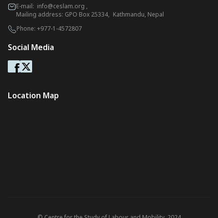
E-mail:
info@ceslam.org
,
Mailing address: GPO Box 25334, Kathmandu, Nepal
Phone:
+977-1-4572807
Social Media
Location Map
© Centre for the Study of Labour and Mobility. 2024