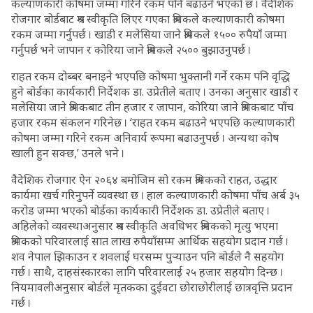
कल्याणकारी कोषमा जम्मा गरिने रकम पनि बढाउने भएको छ । वैदेशिक
रोजगार बोर्डबाट श्रम स्वीकृति लिएर गएका श्रमिकले कल्याणकारी कोषमा
रकम जम्मा गर्नुपर्छ । खाडी र मलेसिया जाने श्रमिकले १५०० रुपैयाँ जम्मा
गर्नुपर्छ भने जापान र कोरिया जाने श्रमिकले २५०० बुझाउनुपर्छ ।
राहत रकम दोब्बर बनाइने भएपछि कोषमा भुक्तानी गर्ने रकम पनि वृद्धि
हुने बोर्डका कार्यकारी निर्देशक डा. उप्रेतीले बताए । उनका अनुसार खाडी र
मलेसिया जाने श्रमिकबाट तीन हजार र जापान, कोरिया जाने श्रमिकबाट पाँच
हजार रकम संकलन गरिनेछ । ‘राहत रकम बढाउने भएपछि कल्याणकारी
कोषमा जम्मा गरिने रकम अनिवार्य रूपमा बढाउनुपर्छ । अन्यथा कोष
खाली हुन सक्छ,’ उनले भने ।
वैदेशिक रोजगार ऐन २०६४ बमोजिम सो रकम श्रमिकको राहत, उद्धार
कार्यमा खर्च गरिनुपर्ने व्यवस्था छ । हाल कल्याणकारी कोषमा पाँच अर्ब ३५
करोड जम्मा भएको बोर्डका कार्यकारी निर्देशक डा. उप्रेतीले बताए ।
अहिलेको व्यवस्थाअनुसार श्रम स्वीकृति अवधिभर श्रमिकको मृत्यु भएमा
श्रमिकको परिवारलाई सात लाख रुपैयाँसम्म आर्थिक सहयोग प्रदान गर्छ ।
शव नेपाल झिकाउन र शवलाई घरसम्म पुर्‍याउन पनि बोर्डले नै सहयोग
गर्छ । साथै, दाहसंस्कारका लागि परिवारलाई २५ हजार सहयोग दिन्छ ।
नियमावलीअनुसार बोर्डले मृतकका दुईवटा छोराछोरीलाई छात्रवृत्ति प्रदान
गर्छ ।