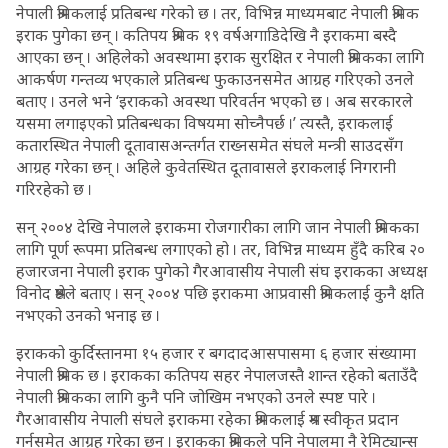
नेपाली श्रमिकलाई प्रतिबन्ध गरेको छ । तर, विभिन्न माध्यमबाट नेपाली श्रमिक
इराक पुगेका छन् । कतिपय श्रमिक १९ वर्षअगाडिदेखि नै इराकमा बस्दै
आएका छन् । अहिलेको अवस्थामा इराक सुरक्षित र नेपाली श्रमिकका लागि
आकर्षण गन्तव्य भएकाले प्रतिबन्ध फुकाउनसमेत आग्रह गरिएको उनले
बताए । उनले भने ‘इराकको अवस्था परिवर्तन भएको छ । अब सरकारले
यसमा लगाइएको प्रतिबन्धका विषयमा सोच्नैपर्छ ।’ त्यस्तै, इराकलाई
कतारस्थित नेपाली दूतावासअन्तर्गत राख्नसमेत संघले मन्त्री साउदसँग
आग्रह गरेका छन् । अहिले कुवेतस्थित दूतावासले इराकलाई निगरानी
गरिरहेको छ ।
सन् २००४ देखि नेपालले इराकमा रोजगारीका लागि जान नेपाली श्रमिकका
लागि पूर्ण रूपमा प्रतिबन्ध लगाएको हो । तर, विभिन्न माध्यम हुँदै करिब २०
हजारजना नेपाली इराक पुगेको गैरआवासीय नेपाली संघ इराकका अध्यक्ष
विनोद श्रेष्ठले बताए । सन् २००४ पछि इराकमा आप्रवासी श्रमिकलाई कुनै क्षति
नभएको उनको भनाइ छ ।
इराकको कुर्दिस्तानमा १५ हजार र बगदादआसपासमा ६ हजार संख्यामा
नेपाली श्रमिक छ । इराकका कतिपय सहर नेपालजस्तै शान्त रहेको बताउँदै
नेपाली श्रमिकका लागि कुनै पनि जोखिम नभएको उनले स्पष्ट पारे ।
गैरआवासीय नेपाली संघले इराकमा रहेका श्रमिकलाई श्रम स्वीकृत प्रदान
गर्नसमेत आग्रह गरेका छन् । इराकका श्रमिकले पनि नेपालमा नै रेमिट्यान्स