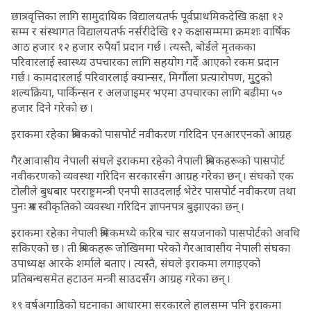
छात्रवृत्तिका लागि सामुदायिक विद्यालयतर्फ पूर्वप्राथमिकदेखि कक्षा १२
सम्म र संस्थागत विद्यालयतर्फ नर्सरीदेखि १२ कक्षासम्ममा क्रमशः वार्षिक
आठ हजार १२ हजार रुपैयाँ प्रदान गर्छ । त्यस्तै, बोर्डले मृतकका
परिवारलाई स्वास्थ्य उपचारका लागि सहयोग गर्दै आएको रकम प्रदान
गर्छ । कामदारलाई परिवारलाई क्यान्सर, मिर्गाैला प्रत्यारोपण, मुुटुको
शल्यक्रिया, पार्किन्सन र अलजाइमर भएमा उपचारका लागि बढीमा ५०
हजार दिने गरेको छ ।
इराकमा रहेका श्रमिकको पासपोर्ट नवीकरण गरिदिन एनआरएनको आग्रह
गैरआवासीय नेपाली संघले इराकमा रहेको नेपाली श्रमिकहरूको पासपोर्ट
नवीकरणको व्यवस्था गरिदिन सरकारसँग आग्रह गरेका छन् । संघको एक
टोलीले बुधबार परराष्ट्रमन्त्री एनपी साउदलाई भेटेर पासपोर्ट नवीकरण तथा
पुनः श्रम स्वीकृतिको व्यवस्था गरिदिन ज्ञापनपत्र बुझाएका छन् ।
इराकमा रहेका नेपाली श्रमिकमध्ये करिब चार सयजनाको पासपोर्टको अवधि
सकिएको छ । ती श्रमिकहरू जोखिममा परेको गैरआवासीय नेपाली संघका
उपाध्यक्ष आरके शर्माले बताए । त्यस्तै, संघले इराकमा लगाइएको
प्रतिबन्धसमेत हटाउन मन्त्री साउदसँग आग्रह गरेका छन् ।
१९ वर्षअगाडिको घटनाका आधारमा सरकारले हालसम्म पनि इराकमा