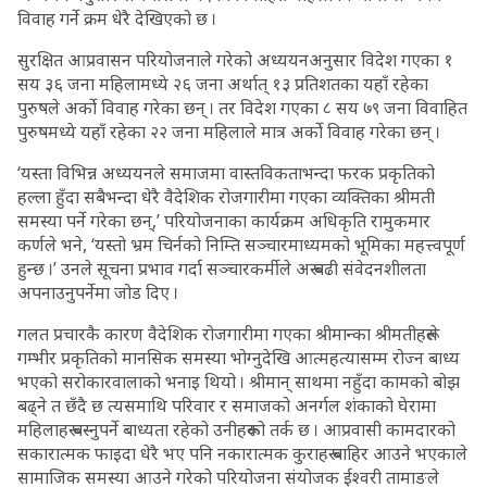
विवाह गर्ने क्रम धेरै देखिएको छ ।
सुरक्षित आप्रवासन परियोजनाले गरेको अध्ययनअनुसार विदेश गएका १
सय ३६ जना महिलामध्ये २६ जना अर्थात् १३ प्रतिशतका यहाँ रहेका
पुरुषले अर्को विवाह गरेका छन् । तर विदेश गएका ८ सय ७९ जना विवाहित
पुरुषमध्ये यहाँ रहेका २२ जना महिलाले मात्र अर्को विवाह गरेका छन् ।
‘यस्ता विभिन्न अध्ययनले समाजमा वास्तविकताभन्दा फरक प्रकृतिको
हल्ला हुँदा सबैभन्दा धेरै वैदेशिक रोजगारीमा गएका व्यक्तिका श्रीमती
समस्या पर्ने गरेका छन्,’ परियोजनाका कार्यक्रम अधिकृति रामुकमार
कर्णले भने, ‘यस्तो भ्रम चिर्नको निम्ति सञ्चारमाध्यमको भूमिका महत्त्वपूर्ण
हुन्छ ।’ उनले सूचना प्रभाव गर्दा सञ्चारकर्मीले अरू बढी संवेदनशीलता
अपनाउनुपर्नेमा जोड दिए ।
गलत प्रचारकै कारण वैदेशिक रोजगारीमा गएका श्रीमान्का श्रीमतीहरूले
गम्भीर प्रकृतिको मानसिक समस्या भोग्नुदेखि आत्महत्यासम्म रोज्न बाध्य
भएको सरोकारवालाको भनाइ थियो । श्रीमान् साथमा नहुँदा कामको बोझ
बढ्ने त छँदै छ त्यसमाथि परिवार र समाजको अनर्गल शंकाको घेरामा
महिलाहरू बस्नुपर्ने बाध्यता रहेको उनीहरूको तर्क छ । आप्रवासी कामदारको
सकारात्मक फाइदा धेरै भए पनि नकारात्मक कुराहरू बाहिर आउने भएकाले
सामाजिक समस्या आउने गरेको परियोजना संयोजक ईश्वरी तामाङले