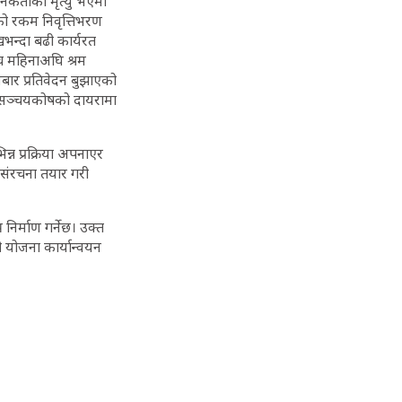
कर्ताको मृत्यु भएमा
ाको रकम निवृत्तिभरण
भन्दा बढी कार्यरत
च महिनाअघि श्रम
बार प्रतिवेदन बुझाएको
ीलाई सञ्चयकोषको दायरामा
्न प्रक्रिया अपनाएर
ी संरचना तयार गरी
िर्माण गर्नेछ। उक्त
को योजना कार्यान्वयन