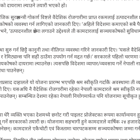
को दायरामा ल्याउने तयारी भएको हो।
क सुरक्षामन्त्री गोकर्ण विष्टले वैदेशिक रोजगारीमा प्राप्त रकमलाई उत्पादनशील क्षेत्
ोषको व्यवस्था गर्न लागिएको जानकारी दिए। ‘अहिले विदेशमा कमाएको सबै पैस
भने, ‘उत्पादनशील क्षेत्रमा लगाउने उद्देश्यले ती कामदारलाई सञ्चयकोषको सुविध
यवस्था सुरु गर्न छिट्टै कानुनी तथा नीतिगत व्यवस्था गरिने जानकारी दिए। ‘यसले वै
 गर्छ र रेमिट्यान्स पनि सही ठाउँमा उपयोग गर्न मद्दत गर्छ।’ सरकारले पहिलो चरणम
कोषको दायरामा ल्याउनेछ। त्यसपछि विदेशमा व्यापार/व्यवसाय गर्ने नेपाली
िधा पाउनेछन्।
प्रसाद दाहालले यो योजना प्रारम्भ भएपछि श्रम स्वीकृति गर्दाकै अवस्थामा ती व
ी दिए। यसअघि नै वैदेशिक रोजगारीमा रहेका नेपाली कामदारले श्रम स्वीकृति नव
ाउनेछन्। सम्बन्धित देशमा रहेका नेपाली नियोगमार्फत पनि योजनामा सूचीकृत हुन
 धेरै व्यक्ति भएका देशमध्ये छनोट गरी पाइलट प्रोजेक्टका रूपमा कार्यान्वयन 
गू गर्ने सरकारको तयारी छ। योजनामा सहभागी हुने कामदारले वार्षिक २४ हज
क्नेछन्। कामदारले एकैचोटी एवं किस्तामा चारपटकसम्म सञ्चयकोषमा जम्मा गर्न