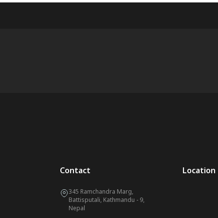
Contact
Location
345 Ramchandra Marg,
Battisputali, Kathmandu - 9,
Nepal