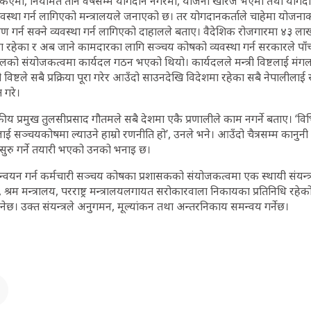
र्किएमा, नियमित तीन वर्षसम्म योगदान नगरेमा, योजना खारेज भएमा तथा योगदान
े व्यवस्था गर्न लागिएको मन्त्रालयले जनाएको छ। तर योगदानकर्ताले चाहेमा योजन
ण गर्न सक्ने व्यवस्था गर्न लागिएको दाहालले बताए। वैदेशिक रोजगारमा ४३ लाख
ा रहेका र अब जाने कामदारका लागि सञ्चय कोषको व्यवस्था गर्न सरकारले पाँ
लको संयोजकत्वमा कार्यदल गठन भएको थियो। कार्यदलले मन्त्री विष्टलाई मंगल
न्त्री विष्टले सबै प्रक्रिया पूरा गरेर आउँदो साउनदेखि विदेशमा रहेका सबै नेपाल
त गरे।
 प्रमुख तुलसीप्रसाद गौतमले सबै देशमा एकै प्रणालीले काम नगर्ने बताए। ‘विभिन
ाई सञ्चयकोषमा ल्याउने हाम्रो रणनीति हो’, उनले भने। आउँदो चैत्रसम्म कानुन
 सुरु गर्ने तयारी भएको उनको भनाइ छ।
्वयन गर्न कर्मचारी सञ्चय कोषका प्रशासकको संयोजकत्वमा एक स्थायी संयन्त्र न
ालय, श्रम मन्त्रालय, परराष्ट्र मन्त्रालयलगायत सरोकारवाला निकायका प्रतिनिधि रहे
ेछ। उक्त संयन्त्रले अनुगमन, मूल्यांकन तथा अन्तरनिकाय समन्वय गर्नेछ।