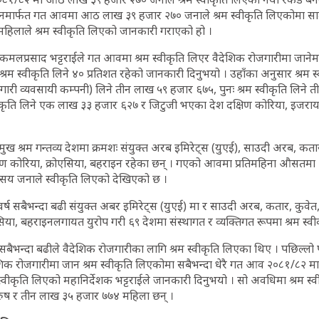
्मेलनमार्फत गत आवमा आठ लाख ३९ हजार २७० जनाले श्रम स्वीकृति लिएकोमा 
महिलाले श्रम स्वीकृति लिएको जानकारी गराएको हो ।
मलप्रसाद भट्टराईले गत आवमा श्रम स्वीकृति लिएर वैदेशिक रोजगारीमा जानेमध्ये
ः श्रम स्वीकृति लिने ४० प्रतिशत रहेको जानकारी दिनुभयो । उहाँका अनुसार श्रम 
गारी व्यवसायी कम्पनी) लिने तीन लाख ५९ हजार ६७५, पुनः श्रम स्वीकृति लिने
स्वीकृति लिने एक लाख ३३ हजार ६२७ र जिटुजी भएका देश दक्षिण कोरिया, इजर
रमुख श्रम गन्तव्य देशमा क्रमशः संयुक्त अरब इमिरेट्स (युएई), साउदी अरब, कता
षिण कोरिया, क्रोएसिया, बहराइन रहेका छन् । गएको आवमा प्रतिमहिना औसतमा
न सय जनाले स्वीकृति लिएको देखिएको छ ।
्ष सबैभन्दा बढी संयुक्त अबर इमिरेट्स (युएई) मा र साउदी अरब, कतार, कुवेत
िया, बहराइनलगायत युरोप गरी ६९ देशमा संस्थागत र व्यक्तिगत रूपमा श्रम स्व
भन्दा बढीले वैदेशिक रोजगारीका लागि श्रम स्वीकृति लिएका थिए । पछिल्लो 
शिक रोजगारीमा जान श्रम स्वीकृति लिएकोमा सबैभन्दा धेरै गत आव २०८१/८२
स्वीकृति लिएको महानिर्देशक भट्टराईले जानकारी दिनुभयो । सो अवधिमा श्रम स्
ुष र तीन लाख ३५ हजार ७७४ महिला छन् ।