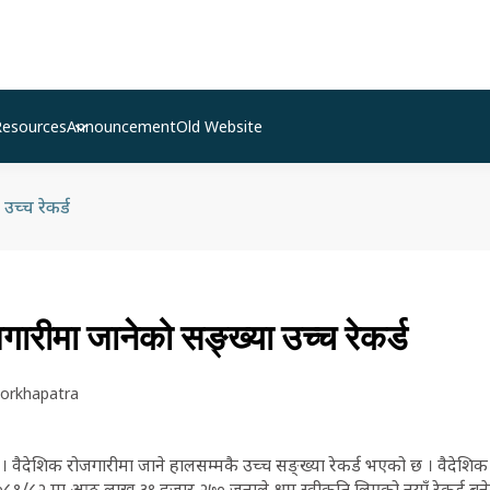
Resources
Announcement
Old Website
उच्च रेकर्ड
गारीमा जानेको सङ्ख्या उच्च रेकर्ड
orkhapatra
 । वैदेशिक रोजगारीमा जाने हालसम्मकै उच्च सङ्ख्या रेकर्ड भएको छ । वैदेश
०८१/८२ मा आठ लाख ३९ हजार २७० जनाले श्रम स्वीकृति लिएको नयाँ रेकर्ड बने