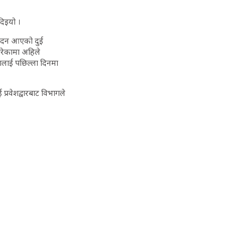
दिइयो ।
िवेदन आएको दुई
 गरेकामा अहिले
ागलाई पछिल्ला दिनमा
प्रवेशद्वारबाट विभागले