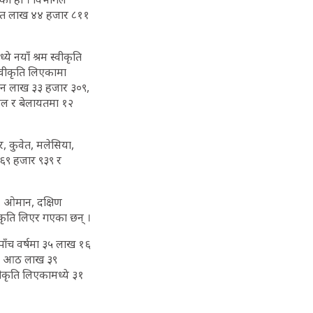
सात लाख ४४ हजार ८११
 नयाँ श्रम स्वीकृति
स्वीकृति लिएकामा
 तीन लाख ३३ हजार ३०९,
ायल र बेलायतमा १२
र, कुवेत, मलेसिया,
 ६९ हजार ९३९ र
, ओमान, दक्षिण
ीकृति लिएर गएका छन् ।
पाँच वर्षमा ३५ लाख १६
 मा आठ लाख ३९
वीकृति लिएकामध्ये ३१