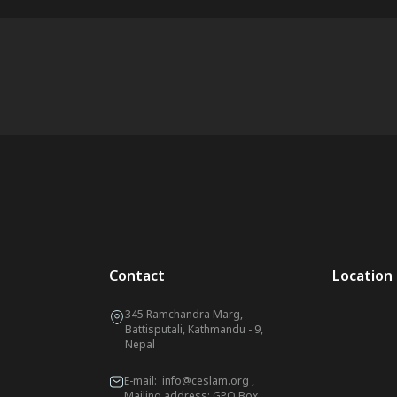
Contact
Location
345 Ramchandra Marg,
Battisputali, Kathmandu - 9,
Nepal
E-mail:
info@ceslam.org
,
Mailing address: GPO Box