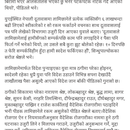
बिरामी भएर आलसतालस भएको छु भनेर पटकपटक नाटक गर्दै आएको
थियो’, पीडितले भने।
युएईस्थित नेपाली दूतावासमा लामिछानेले प्रत्येक व्यक्तिसँग ६ लाखभन्दा
बढी लिएको स्वीकारेको र सो रकम फर्काउने वचनका साथ दूतावासलाई
पत्र पनि लेखेको विभागमा उजुरी दिन आएका युवाले बताए। ‘दूतावासले
लामिछानेलाई हामीसँगको सम्पर्कपछि काम पनि लगाइदिने र पैसा पनि
फिर्ता गर्ने भनेको थियो, तर उसले सबै कुरा झुट बोलेको रहेछ। १० दिनपछि
त फेरि सम्पर्कविहीन हुँदा हामी स्वदेश फर्किएका हौंं’, सिन्धुपाल्चोकका
सरोज श्रेष्ठले भने।
लामिछानेमार्फत विदेश पुर्‍याइएका युवा मात्र ठगीमा परेका होइनन्,
स्वदेशमै रहेका थुप्रै युवा पनि विदेश उडाउने विभिन्न सपना देखाउँदै
लाखौंलाख पैसा असुल्दै आएको विदेश जान बाँकी पीडितको गुनासो छ।
ठगीको सिकारमा परेका नारायण श्रेष्ठ, लोकबहादुर श्रेष्ठ, बुद्ध लामा, सागर
श्रेष्ठ, सुमन केसी, नरहरि तिमल्सिना, दीपेन्द्रबहादुर राउत, दीर्घबहादुर मगर,
मुक्तबहादुर पाख्रिन र राजेश कार्कीलाई वैदेशिक रोजगारीमा पठाइदिने
भनी पीडक लामिछानेले रकम असुलेको पीडित श्रेष्ठले बताए।वैदेशिक
रोजगार ऐन र नियमावलीअनुसार वैदेशिक रोजगारीका नाममा हुने ठगी
घटनाका उजुरी लिने र मिलापत्र गराउने, उजुरीको अनुसन्धान गर्ने, मुद्दा