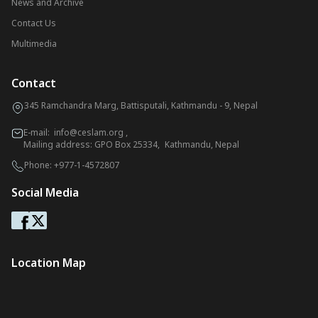
News and Archive
Contact Us
Multimedia
Contact
345 Ramchandra Marg, Battisputali, Kathmandu - 9, Nepal
E-mail:
info@ceslam.org
,
Mailing address: GPO Box 25334, Kathmandu, Nepal
Phone:
+977-1-4572807
Social Media
Location Map