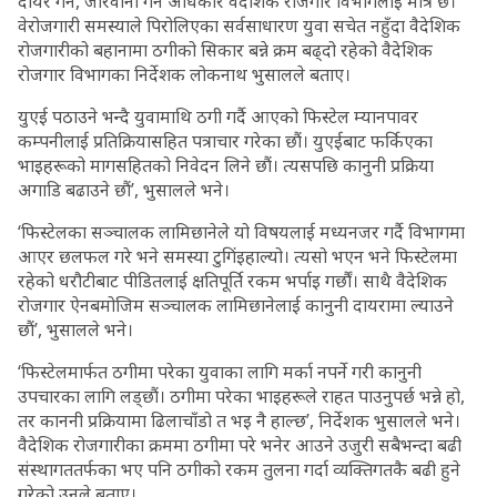
दायर गर्ने, जरिवाना गर्ने अधिकार वैदेशिक रोजगार विभागलाई मात्रै छ।
वेरोजगारी समस्याले पिरोलिएका सर्वसाधारण युवा सचेत नहुँदा वैदेशिक
रोजगारीको बहानामा ठगीको सिकार बन्ने क्रम बढ्दो रहेको वैदेशिक
रोजगार विभागका निर्देशक लोकनाथ भुसालले बताए।
युएई पठाउने भन्दै युवामाथि ठगी गर्दै आएको फिस्टेल म्यानपावर
कम्पनीलाई प्रतिक्रियासहित पत्राचार गरेका छौं। युएईबाट फर्किएका
भाइहरूको मागसहितको निवेदन लिने छौं। त्यसपछि कानुनी प्रक्रिया
अगाडि बढाउने छौं’, भुसालले भने।
‘फिस्टेलका सञ्चालक लामिछानेले यो विषयलाई मध्यनजर गर्दै विभागमा
आएर छलफल गरे भने समस्या टुगिंइहाल्यो। त्यसो भएन भने फिस्टेलमा
रहेको धरौटीबाट पीडितलाई क्षतिपूर्ति रकम भर्पाइ गर्छौं। साथै वैदेशिक
रोजगार ऐनबमोजिम सञ्चालक लामिछानेलाई कानुनी दायरामा ल्याउने
छौं’, भुसालले भने।
‘फिस्टेलमार्फत ठगीमा परेका युवाका लागि मर्का नपर्ने गरी कानुनी
उपचारका लागि लड्छौं। ठगीमा परेका भाइहरूले राहत पाउनुपर्छ भन्ने हो,
तर काननी प्रक्रियामा ढिलाचाँडो त भइ नै हाल्छ’, निर्देशक भुसालले भने।
वैदेशिक रोजगारीका क्रममा ठगीमा परे भनेर आउने उजुरी सबैभन्दा बढी
संस्थागततर्फका भए पनि ठगीको रकम तुलना गर्दा व्यक्तिगतकै बढी हुने
गरेको उनले बताए।