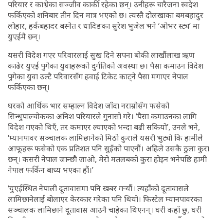
परियार र काभ्रेका सञ्जीव कार्की रहेका छन्। उनीहरू चारैजना स्वदेश
फर्किएको शनिबार तीन दिन मात्र भएको छ। त्यस्तै दोलखाका बमबहादुर
लोहार, हर्कबहादर बस्नेत र धादिङका सुरेश भुजेल भने ‘ओभर स्ट्य’ मा
युएईमै छन्।
यसरी विदेश गएर परिवारलाई सुख दिने सपना बोकी लाखौंलाख ऋण
काढेर युएई पुगेका युवाहरूको दुर्गतिको अवस्था छ। पैसा कमाउन विदेश
पुगेका युवा उल्टै परिवारसँग हवाई टिकेट काट्ने पैसा मगाएर नेपाल
फर्किएका छन्।
घरको आर्थिक भार सम्हाल्न विदेश जाँदा नराम्रोसँग फसेको
सिन्धुपाल्चोकका अनिश परियारले गुनासो गरे। ‘पैसा कमाउनका लागि
विदेश गएको थिएँ, तर कमाएर ल्याएको भन्दा बढी सकियो’, उनले भने,
‘म्यानपावर सञ्चालक लामिछानेको मिठो कुराले यसरी भुट्यो कि हामीले
आफूहरू फसेको एक प्रतिशत पनि सुइँको पाएनौं। अहिले उसकै ठुला कुरा
छन्। कसरी नेपाल जान्छौ जाओ, मेरो मतलबको कुरा होइन भनेपछि हामी
नेपाल फर्किन बाध्य भएका हौं।’
‘युएईस्थित नेपाली दूतावासमा पनि खबर गर्‍यौं। त्यहाँको दूतावासले
लामिछानेलाई बोलाएर केरकार गरेका पनि थियो। फिस्टेल म्यानपावरका
सञ्चालक लामिछाने दूतावास आउनै चाहेका थिएनन्। घरी कहाँ छु, घरी