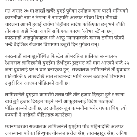
गत असार २७ मा लाखौं खर्चेर युएई पुगेका उनीहरू काम पाउने भनिएको
कम्पनीको नाम र ठेगाना नै नपाएपछि अलपत्र परेका थिए। तीमध्ये
चारजना आफ्नै हवाई खर्चमा बिहीबार स्वदेश फर्किएका छन् भने बाँकी
तीनजना अझै भिसा अवधि सकिएका कारण ‘ओभर स्टे’ मा छन्।
काठमाडौं आइपुगेकाहरू भने आफू म्यानपावरकै कारण ठगीमा परेको
भन्दै वैदेशिक रोजगार विभागमा उजुरी दिन पुगेका छन्।
काठमाडौं सामाखुसीस्थित फिस्टेल ओभरसिज प्रालिका सञ्चालक
रेशमराज लामिछानेले युएईमा ‘हेभीट्रक ड्राइभर’ को माग आएको भन्दै २५
जना युवालाई घर न घाट बनाएका हुन्। सञ्चालक लामिछानेले ती युवाबाट
प्रतिव्यक्ति ६ लाखदेखि सात लाखभन्दा माथि रकम उठाएको विभागमा
उजुरी दिन आएका पीडितको दावी छ।
लामिछानेले युएईमा कामसँगै तलब पनि तीन हजार दिरहम हुने र खाना
खर्च छुट्टै हजार दिरहम पाइने भनी आफूहरूलाई विदेश पठाएको
पीडितहरूको दाबी छ, तर उनीहरू जुन कम्पनीमा भनेर गएका थिए, त्यो
कम्पनी नै नरहेको पीडितहरू बताउँछन्।
म्यानपावरका सञ्चालक लामिछानेले युएईमा पाँच महिनादेखि अलपत्र
अवस्थामा पारेका सिन्धुपाल्चोकका सरोज श्रेष्ठ, ताराबहादुर श्रेष्ठ, अनिश