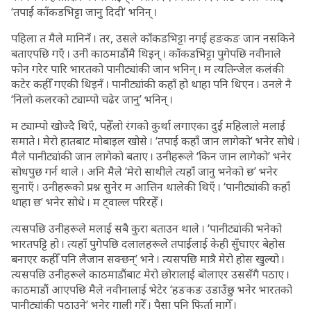
‘तपाईं काँकडभिट्टा जानु दिदी’ भनिन् ।
पहिला त मैले मानिनँ । तर, उसले काँकडभिट्टा नगई हङकङ जान नसकिने
बताएपछि गएँ । उनी काठमाडौंमै थिइन् । काँकडभिट्टा पुगेपछि नवीनाले
फोन गरेर पारि भारतको पानीट्यांकी जान भनिन् । म त्यतिन्जेल कलंकी
कटेर कहीँ गएकी थिइनँ । पानीट्यांकी कहाँ हो थाहा पनि थिएन । उनले नै
‘निलो कलरको ट्याम्पो चढेर जानु’ भनिन् ।
म ट्याम्पो खोज्दै थिएँ, पहेँलो रंगको कुर्था लगाएका दुई महिलाले मलाई
समाते । मेरो हातबाट मोबाइल खोसे । ‘तपाईं कहाँ जान लागेको’ भनेर सोधे ।
मैले पानीट्यांकी जान लागेको बताए । उनीहरूले ‘किन जान लागेको’ भनेर
सोधपुछ गर्न थाले । अनि मैले ‘मेरो साथीले त्यहाँ जानु भनेको छ’ भनेर
सुनाएँ । उनीहरूको प्रश्न सुनेर म आत्तिन थालेकी थिएँ । ‘पानीट्यांकी कहाँ
थाहा छ’ भनेर सोधे । म ट्वाल्ल परिरहेँ ।
त्यसपछि उनीहरूले मलाई सबै कुरा बताउन थाले । ‘पानीट्यांकी भनेको
भारतपट्टि हो । त्यहाँ पुगेपछि दलालहरूले तपाईंलाई केही सुँघाएर बेहोस
बनाएर कहीँ पनि लैजान सक्छन्’ भने । त्यसपछि मात्रै मेरो होस खुल्यो ।
त्यसपछि उनीहरूले काठमाडौंबाट मेरो छोरालाई बोलाएर उससँगै पठाए ।
काठमाडौं आएपछि मैले नवीनालाई भेटेर ‘हङकङ उडाउँछु भनेर भारतको
पानीट्यांकी पठाउने’ भनेर गाली गरेँ । पैसा पनि फिर्ता मागेँ ।