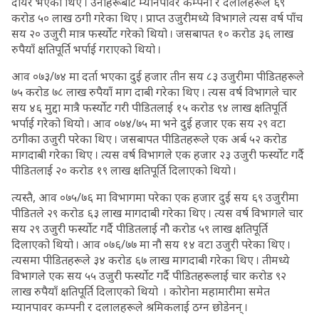
दायर भएका थिए । उनीहरूबाट म्यानपावर कम्पनी र दलालहरूले ६९
करोड ५० लाख ठगी गरेका थिए । प्राप्त उजुरीमध्ये विभागले त्यस वर्ष पाँच
सय २० उजुरी मात्र फर्स्योट गरेको थियो । जसबापत १० करोड ३६ लाख
रुपैयाँ क्षतिपूर्ति भर्पाई गराएको थियो ।
आव ०७३/७४ मा दर्ता भएका दुई हजार तीन सय ८३ उजुरीमा पीडितहरूले
७५ करोड ७८ लाख रुपैयाँ माग दाबी गरेका थिए । त्यस वर्ष विभागले चार
सय ४६ मुद्दा मात्रै फर्स्योट गरी पीडितलाई १५ करोड ९४ लाख क्षतिपूर्ति
भर्पाई गरेको थियो । आव ०७४/७५ मा भने दुई हजार एक सय २९ वटा
ठगीका उजुरी परेका थिए । जसबापत पीडितहरूले एक अर्ब ५२ करोड
मागदाबी गरेका थिए । त्यस वर्ष विभागले एक हजार २३ उजुरी फर्स्योट गर्दै
पीडितलाई २० करोड १९ लाख क्षतिपूर्ति दिलाएको थियो ।
त्यस्तै, आव ०७५/७६ मा विभागमा परेका एक हजार दुई सय ६९ उजुरीमा
पीडितले २९ करोड ६३ लाख मागदाबी गरेका थिए । त्यस वर्ष विभागले चार
सय २९ उजुरी फर्स्योट गर्दै पीडितलाई नौ करोड ५९ लाख क्षतिपूर्ति
दिलाएको थियो । आव ०७६/७७ मा नौ सय १४ वटा उजुरी परेका थिए ।
त्यसमा पीडितहरूले ३४ करोड ६७ लाख मागदाबी गरेका थिए । तीमध्ये
विभागले एक सय ५५ उजुरी फर्स्योट गर्दै पीडितहरूलाई चार करोड ९२
लाख रुपैयाँ क्षतिपूर्ति दिलाएको थियो । कोरोना महामारीमा समेत
म्यानपावर कम्पनी र दलालहरूले श्रमिकलाई ठग्न छोडेनन् ।