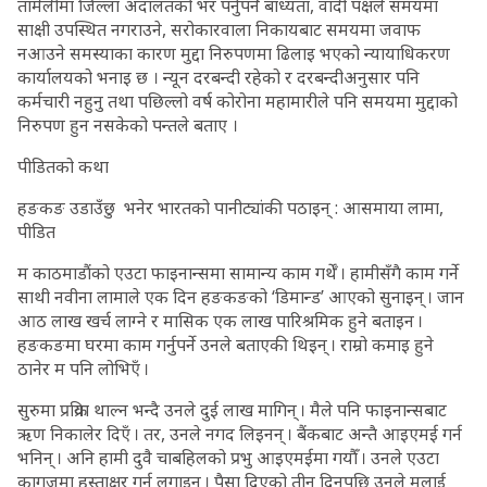
तामेलीमा जिल्ला अदालतको भर पर्नुपर्ने बाध्यता, वादी पक्षले समयमा
साक्षी उपस्थित नगराउने, सरोकारवाला निकायबाट समयमा जवाफ
नआउने समस्याका कारण मुद्दा निरुपणमा ढिलाइ भएको न्यायाधिकरण
कार्यालयको भनाइ छ । न्यून दरबन्दी रहेको र दरबन्दीअनुसार पनि
कर्मचारी नहुनु तथा पछिल्लो वर्ष कोरोना महामारीले पनि समयमा मुद्दाको
निरुपण हुन नसकेको पन्तले बताए ।
पीडितको कथा
हङकङ उडाउँछु भनेर भारतको पानीट्यांकी पठाइन् : आसमाया लामा,
पीडित
म काठमाडौंको एउटा फाइनान्समा सामान्य काम गर्थेँ । हामीसँगै काम गर्ने
साथी नवीना लामाले एक दिन हङकङको ‘डिमान्ड’ आएको सुनाइन् । जान
आठ लाख खर्च लाग्ने र मासिक एक लाख पारिश्रमिक हुने बताइन ।
हङकङमा घरमा काम गर्नुपर्ने उनले बताएकी थिइन् । राम्रो कमाइ हुने
ठानेर म पनि लोभिएँ ।
सुरुमा प्रक्रिया थाल्न भन्दै उनले दुई लाख मागिन् । मैले पनि फाइनान्सबाट
ऋण निकालेर दिएँ । तर, उनले नगद लिइनन् । बैंकबाट अन्तै आइएमई गर्न
भनिन् । अनि हामी दुवै चाबहिलको प्रभु आइएमईमा गयौँ । उनले एउटा
कागजमा हस्ताक्षर गर्न लगाइन् । पैसा दिएको तीन दिनपछि उनले मलाई