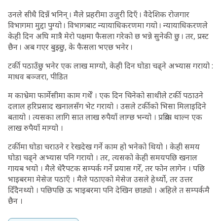
उनले सीधै दिन्नँ भनिन् । मैले प्रहरीमा उजुरी दिएँ । वैदेशिक रोजगार
विभागमा मुद्दा पुग्यो । विभागबाट न्यायाधिकरणमा गयो । न्यायाधिकरणले
केही दिन अघि मात्रै मेरो पक्षमा फैसला गरेको छ भन्ने सुनेकी छु । तर, प्रस्ट
छैन । अब गएर बुझ्छु, के फैसला भएछ भनेर ।
टर्की पठाउँछु भनेर एक लाख माग्यो, केही दिन घोडा चढ्ने अभ्यास गरायो :
माधव बञ्जरा, पीडित
म काभ्रेमा फार्मेसीमा काम गर्थेँ । एक दिन चिनेको साथीले टर्की पठाउने
दलाल हरिप्रसाद खनालसँग भेट गरायो । उसले टर्कीको भिसा मिलाइदिने
बतायो । त्यसका लागि सात लाख रुपैयाँ लाग्छ भन्यो । प्रक्रिया थाल्न एक
लाख रुपैयाँ माग्यो ।
टर्कीमा घोडा चराउने र रेखदेख गर्ने काम हो भनेको थियो । केही समय
घोडा चढ्ने अभ्यास पनि गरायो । तर, त्यसको केही समयपछि खनाल
गायब भयो । मैले धेरैपटक सम्पर्क गर्ने प्रयास गरेँ, तर फोन लागेन । पछि
भाइबरमा मेसेज पठाएँ । मैले पठाएको मेसेज उसले हेर्थ्यो, तर उत्तर
दिँदैनथ्यो । पछिपछि ऊ भाइबरमा पनि देखिन छाड्यो । अहिले त सम्पर्कमै
छैन ।