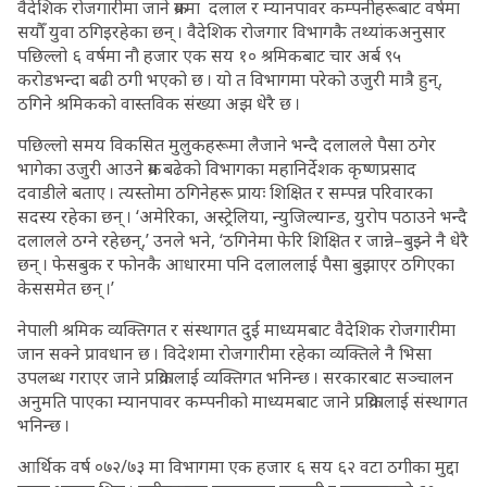
वैदेशिक रोजगारीमा जाने क्रममा दलाल र म्यानपावर कम्पनीहरूबाट वर्षमा
सयौँ युवा ठगिइरहेका छन् । वैदेशिक रोजगार विभागकै तथ्यांकअनुसार
पछिल्लो ६ वर्षमा नौ हजार एक सय १० श्रमिकबाट चार अर्ब ९५
करोडभन्दा बढी ठगी भएको छ । यो त विभागमा परेको उजुरी मात्रै हुन्,
ठगिने श्रमिकको वास्तविक संख्या अझ धेरै छ ।
पछिल्लो समय विकसित मुलुकहरूमा लैजाने भन्दै दलालले पैसा ठगेर
भागेका उजुरी आउने क्रम बढेको विभागका महानिर्देशक कृष्णप्रसाद
दवाडीले बताए । त्यस्तोमा ठगिनेहरू प्रायः शिक्षित र सम्पन्न परिवारका
सदस्य रहेका छन् । ‘अमेरिका, अस्ट्रेलिया, न्युजिल्यान्ड, युरोप पठाउने भन्दै
दलालले ठग्ने रहेछन्,’ उनले भने, ‘ठगिनेमा फेरि शिक्षित र जान्ने–बुझ्ने नै धेरै
छन् । फेसबुक र फोनकै आधारमा पनि दलाललाई पैसा बुझाएर ठगिएका
केससमेत छन् ।’
नेपाली श्रमिक व्यक्तिगत र संस्थागत दुई माध्यमबाट वैदेशिक रोजगारीमा
जान सक्ने प्रावधान छ । विदेशमा रोजगारीमा रहेका व्यक्तिले नै भिसा
उपलब्ध गराएर जाने प्रक्रियालाई व्यक्तिगत भनिन्छ । सरकारबाट सञ्चालन
अनुमति पाएका म्यानपावर कम्पनीको माध्यमबाट जाने प्रक्रियालाई संस्थागत
भनिन्छ ।
आर्थिक वर्ष ०७२/७३ मा विभागमा एक हजार ६ सय ६२ वटा ठगीका मुद्दा