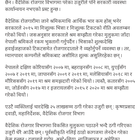
छैन । वैदेशिक रोजगार विभागमा परेका उजुरीले पनि सरकारी व्यवस्था
कार्यान्वयन नभएको प्रस्ट हुन्छ ।
वैदेशिक रोजगारीमा जाने श्रमिकमाथि आर्थिक भार कम होस् भनेर
सरकारले २०१५ मा निःशुल्क भिसा र निःशुल्क टिकटको नीति अवलम्बन
गरेको थियो । जसअनुसार सरकारले श्रम सम्झौता गरेका मुलुकमा जाँदा
नेपाली श्रमिकले रकम भुक्तानी गर्नुपर्दैन । भिसाको शुल्कदेखि
हवाईजहाजको टिकटसमेत रोजगारदाताले नै व्यहोर्नुपर्ने व्यवस्था छ । तर,
म्यानपावर कम्पनीले श्रमिकबाट असीमित शुल्क असुलिरहेका छन् ।
नेपालले दक्षिण कोरियासँग २००७ मा, बहराइनसँग २००८ मा, युएईसँग
२००७ र २०१९ मा, जापानसँग २००९ र २०१९ मा, मलेसियासँग २०१८ मा र
मौरिसससँग २०१९ मा श्रम समझदारी गरेको थियो । त्यस्तै, कतारसँग २००५
मा, जोर्डनसँग २०१७ मा र इजरायलसँग २०१५ र २०२० मा श्रम सम्झौता
गरेको थियो ।
एउटै व्यक्तिलाई चारदेखि २५ लाखसम्म ठगी गरेका उजुरी छन् : कृष्णप्रसाद
दवाडी, महानिर्देशक, वैदेशिक रोजगार विभाग
वैदेशिक रोजगार विभागमा विकसित मुलुकमा पठाउने भन्दै ठगी गरिएका
उजुरी धेरै आउँदै छन् । पूर्वस्वीकृति नलिई ठाडो कागजमा लेनदेन गरेका
केस हुन्छन् । दलालले युरोप, अस्टे«लिया, न्युजिल्यान्ड र अमेरिका