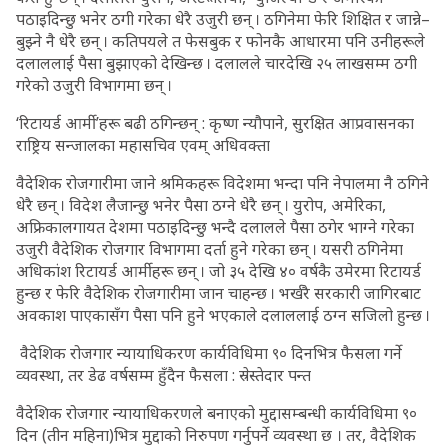
पठाइदिन्छु भनेर ठगी गरेका धेरै उजुरी छन् । ठगिनेमा फेरि शिक्षित र जान्ने–
बुझ्ने नै धेरै छन् । कतिपयले त फेसबुक र फोनकै आधारमा पनि उनीहरूले
दलाललाई पैसा बुझाएको देखिन्छ । दलालले चारदेखि २५ लाखसम्म ठगी
गरेको उजुरी विभागमा छन् ।
‘रिटायर्ड आर्मी’हरू बढी ठगिन्छन् : कृष्ण न्यौपाने, सुरक्षित आप्रवासनका
राष्ट्रिय सन्जालका महासचिव एवम् अधिवक्ता
वैदेशिक रोजगारीमा जाने श्रमिकहरू विदेशमा भन्दा पनि नेपालमा नै ठगिने
धेरै छन् । विदेश लैजान्छु भनेर पैसा ठग्ने धेरै छन् । युरोप, अमेरिका,
अफ्रिकालगायत देशमा पठाइदिन्छु भन्दै दलालले पैसा ठगेर भाग्ने गरेका
उजुरी वैदेशिक रोजगार विभागमा दर्ता हुने गरेका छन् । यसरी ठगिनेमा
अधिकांश रिटायर्ड आर्मीहरू छन् । जो ३५ देखि ४० वर्षकै उमेरमा रिटायर्ड
हुन्छ र फेरि वैदेशिक रोजगारीमा जान चाहन्छ । भर्खरै सरकारी जागिरबाट
अवकाश पाएकासँग पैसा पनि हुने भएकाले दलाललाई ठग्न सजिलो हुन्छ ।
वैदेशिक रोजगार न्यायाधिकरण कार्यविधिमा ९० दिनभित्र फैसला गर्ने
व्यवस्था, तर डेढ वर्षसम्म हुँदैन फैसला : स्रेस्तेदार पन्त
वैदेशिक रोजगार न्यायाधिकरणले बनाएको मुद्दासम्बन्धी कार्यविधिमा ९०
दिन (तीन महिना)भित्र मुद्दाको निरुपण गर्नुपर्ने व्यवस्था छ । तर, वैदेशिक