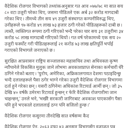
वैदेशिक रोजगार विभागको तथ्यांकअनुसार गत आव ०७७/७८ मा सात सय
८० वटा उजुरी परेका थिए, जसमा पीडितले एक अर्ब ३२ करोड मागदाबी
गरेका थिए । तीमध्ये तीन सय ४९ उजुरी संस्थागत कम्पनीविरुद्ध थिए,
उनीहरूले ९७ करोड ४९ लाख ७३ हजार ठगी गरेको पीडितहरूको दाबी छ ।
त्यस्तै, व्यक्तिगत रूपमा ठगी गरिएको भन्दै परेका चार सय ३१ उजुरीमा ३४
करोड ५८ लाख मागदाबी गरिएको थियो । गत वर्ष परेकामध्ये एक सय २०
उजुरी फर्स्योट गरी पीडितहरूलाई २१ करोड ७३ लाख क्षतिपूर्ति भर्पाई
गराएको विभागले जनाएको छ ।
सुरक्षित आप्रवासन राष्ट्रिय सञ्जालका महासचिव तथा अधिवक्ता कृष्ण
न्यौपानेले विकसित मुलुक जाने लोभमा अवकाशप्राप्त सेनाका कर्मचारी धेरै
ठगिने गरेको बताए । ‘युरोप, अमेरिका, अफ्रिकालगायत देशमा पठाइदिन्छु
भन्दै दलालहरूले पैसा ठगेर भाग्ने गरेका उजुरी वैदेशिक रोजगार विभागमा
दर्ता हुने गरेका छन् । यसरी ठगिनेमा अधिकांश रिटायर्ड आर्मी छन् । जो ३५
देखि ४० वर्षकै उमेरमा रिटायर्ड हुन्छन् र फेरि वैदेशिक रोजगारीमा जान
चाहन्छन्,’ उनले भने, ‘भर्खरै सरकारी जागिरबाट अवकाश पाएकासँग पैसा
पनि हुने भएकाले दलाललाई ठग्न पनि सजिलो हुन्छ ।’
वैदेशिक रोजगार कसुरमा तीनदेखि सात वर्षसम्म कैद
वैदेशिक रोजगार ऐन, २०६३ दफा ४३ अनुसार विभागसँग इजाजत पत्र