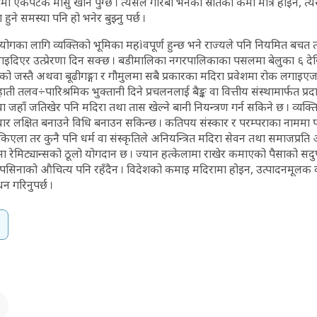
ामा एकपटक मासु खान पुग्छ । त्यसैले गरिबी भनेको स्रोतको कमी मात्र होइन, 
ुने समस्या पनि हो भनेर बुझ्नु पर्छ ।
गका लागि व्यक्तिको भूमिका महìवपूर्ण हुन्छ भने राज्यले पनि नियमित बचत 
दिएर उत्प्रेरणा दिन सक्छ । बडीमालिका नगरपालिकाका पसलमा बेलुका ६ देखि
एको जस्तै अथवा बूढीगङ्गा र गौमुलमा सबै प्रकारका मदिरा प्रवेशमा रोक लगाइएजस्त
ती तलव÷पारिश्रमिक भुक्तानी दिने प्रचलनलाई बैङ्क वा वित्तीय संस्थामार्फत प्रदा
 जहाँ जतिखेर पनि मदिरा तथा तास खेल्ने बानी नियन्त्रण गर्न सकिने छ । व्यक्
रिवार लक्षित बनाउने विधि बनाउन सकिन्छ । कतिपय संस्कार र परम्पराका नाममा 
एला तर कुनै पनि धर्म वा संस्कृतिले अनियन्त्रित मदिरा सेवन तथा समाजप्रति अनु
न्त्रमा रेमिट्यान्सको ठूलो योगदान छ । ज्यान हत्केलामा राखेर कमाएको पैसाको स
सिनाको औचित्य पनि रहँदैन । विदेशको कमाइ मदिरामा होइन, उत्पादनमूलक का
धन गरिनुपर्छ ।