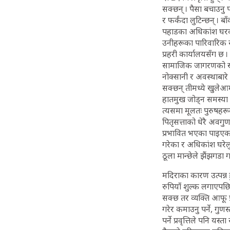
सक्छन् । पैसा बचाउनु 
र फर्कंदा लुटिन्छन् । 
पहाडका अधिकांश घरका
उनीहरूका पारिवारिक सद
प्रहरी कार्यालयसँग छ 
सामाजिक जागरणको खाँ
नोक्सानी र अवस्थाबार
सक्छन् तीमध्ये खुलेआ
हातमुख जोड्न समस्या ह
त्यसमा मूलतः पुरुषहरू
पितृसत्ताको धेरै अवग
प्रभावित भएका पाइएका
गरेका र अधिकांश घरेल
ठूला मान्छेले झैंझगडा 
मदिराका कारण उत्पन्न 
रुपियाँ शुल्क लगाएपछ
सक्छ तर व्यक्ति आफू प
गरेर कमाउनु पर्ने, गुण
पर्ने प्रवृत्तिले पनि