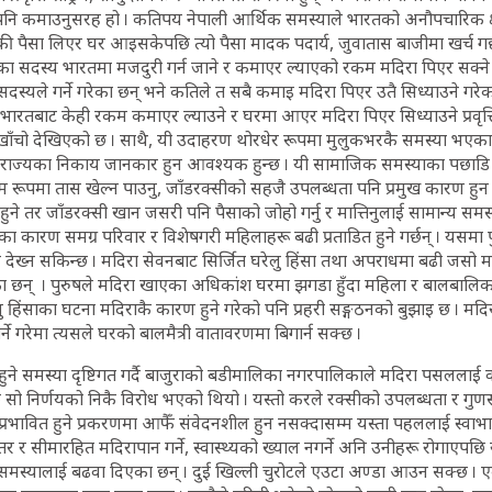
पनि कमाउनुसरह हो । कतिपय नेपाली आर्थिक समस्याले भारतको अनौपचारिक क्षेत्
बाँकी पैसा लिएर घर आइसकेपछि त्यो पैसा मादक पदार्य, जुवातास बाजीमा खर्च गर्छ
 सदस्य भारतमा मजदुरी गर्न जाने र कमाएर ल्याएको रकम मदिरा पिएर सक्ने 
स्यले गर्ने गरेका छन् भने कतिले त सबै कमाइ मदिरा पिएर उतै सिध्याउने गरेका
। भारतबाट केही रकम कमाएर ल्याउने र घरमा आएर मदिरा पिएर सिध्याउने प्रवृत्ति 
चो देखिएको छ । साथै, यी उदाहरण थोरधेर रूपमा मुलुकभरकै समस्या भएक
े राज्यका निकाय जानकार हुन आवश्यक हुन्छ । यी सामाजिक समस्याका पछाडि 
म रूपमा तास खेल्न पाउनु, जाँडरक्सीको सहजै उपलब्धता पनि प्रमुख कारण हुन 
ुने तर जाँडरक्सी खान जसरी पनि पैसाको जोहो गर्नु र मात्तिनुलाई सामान्य समस्य
का कारण समग्र परिवार र विशेषगरी महिलाहरू बढी प्रताडित हुने गर्छन् । यसमा
ुण देख्न सकिन्छ । मदिरा सेवनबाट सिर्जित घरेलु हिंसा तथा अपराधमा बढी जसो
 छन् । पुरुषले मदिरा खाएका अधिकांश घरमा झगडा हुँदा महिला र बालबालिका स
ु हिंसाका घटना मदिराकै कारण हुने गरेको पनि प्रहरी सङ्गठनको बुझाइ छ । मदि
गर्ने गरेमा त्यसले घरको बालमैत्री वातावरणमा बिगार्न सक्छ ।
हुने समस्या दृष्टिगत गर्दै बाजुराको बडीमालिका नगरपालिकाले मदिरा पसललाई व
ि सो निर्णयको निकै विरोध भएको थियो । यस्तो करले रक्सीको उपलब्धता र गुणस
्रभावित हुने प्रकरणमा आफैँ संवेदनशील हुन नसक्दासम्म यस्ता पहललाई स्वाभाव
स्तर र सीमारहित मदिरापान गर्ने, स्वास्थ्यको ख्याल नगर्ने अनि उनीहरू रोगाएपछि
 यस्ता समस्यालाई बढवा दिएका छन् । दुई खिल्ली चुरोटले एउटा अण्डा आउन सक्छ ।