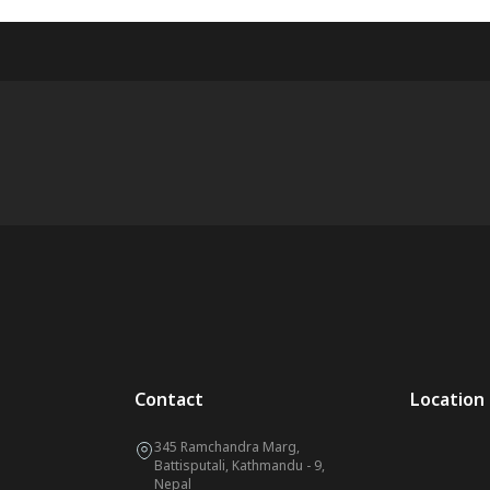
Contact
Location
345 Ramchandra Marg,
Battisputali, Kathmandu - 9,
Nepal