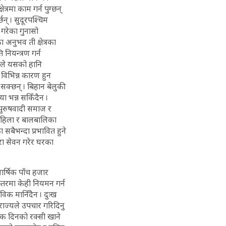
रमा काम गर्न पुग्छन्
न् । सुदूरपश्चिम
गरेका गुनासो
 अनुभव ती क्षेत्रका
नियन्त्रण गर्न
ाले यसको हानि
विभिन्न कारण हुन
सक्छन् । बिहान बेलुकी
ा भन्न सकिँदैन ।
 पुरुषवादी समाज र
 महिला र बालबालिका
बैभन्दा प्रभावित हुने
रा सेवन गरेर घरका
ार्षिक पाँच हजार
्तरमा केही नियमन गर्न
िक मानिँदैन । दुःख
 राज्यले उपचार गरिदिनु
 एक दिनको रक्सी खाने