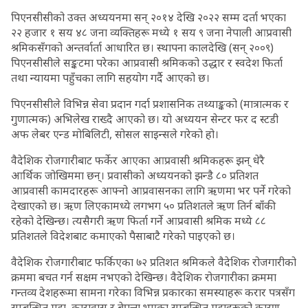
पिएनसीसीको उक्त अध्ययनमा सन् २०१४ देखि २०२२ सम्म दर्ता भएका
२२ हजार १ सय ४८ जना व्यक्तिहरू मध्ये १ सय ९ जना नेपाली आप्रवासी
श्रमिकसँगको अन्तर्वार्ता आधारित छ। स्थापना कालदेखि (सन् २००९)
पिएनसीसीले सङ्कटमा परेका आप्रवासी श्रमिकको उद्धार र स्वदेश फिर्ता
तथा न्यायमा पहुँचका लागि सहयोग गर्दै आएको छ।
पिएनसीसीले विभिन्न सेवा प्रदान गर्दा प्रशासनिक तथ्याङ्कको (मात्रात्मक र
गुणात्मक) अभिलेख राख्दै आएको छ। यो अध्ययन सेन्टर फर द स्टडी
अफ लेबर एन्ड मोबिलिटी, सोसल साइन्सले गरेको हो।
वैदेशिक रोजगारीबाट फर्केर आएका आप्रवासी श्रमिकहरू झन् धेरै
आर्थिक जोखिममा छन्। प्रवासीको अध्ययनको झन्डै ८० प्रतिशत
आप्रवासी कामदारहरू आफ्नो आप्रवासनका लागि ऋणमा भर पर्ने गरेको
देखाएको छ। ऋण लिएकामध्ये लगभग ५० प्रतिशतले ऋण तिर्न बाँकी
रहेको देखिन्छ। त्यसैगरी ऋण फिर्ता गर्ने आप्रवासी श्रमिक मध्ये ८८
प्रतिशतले विदेशबाट कमाएको पैसाबाटै गरेको पाइएको छ।
वैदेशिक रोजगारीबाट फर्किएका ७२ प्रतिशत श्रमिकले वैदेशिक रोजगारीको
क्रममा बचत गर्न सक्षम नभएको देखिन्छ। वैदेशिक रोजगारीका क्रममा
गन्तव्य देशहरूमा सामना गरेका विभिन्न प्रकारका समस्याहरू करार पत्रसँग
सम्बन्धित मुद्दा, कारावास र बेपत्ता भएका सम्बन्धित मुद्दाहरूको कारण