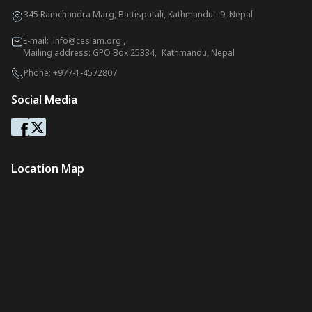
345 Ramchandra Marg, Battisputali, Kathmandu - 9, Nepal
E-mail:
info@ceslam.org
,
Mailing address: GPO Box 25334, Kathmandu, Nepal
Phone:
+977-1-4572807
Social Media
Location Map