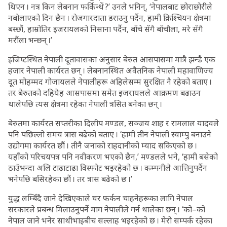
थिएन । नत्र किन लेबनान फर्किन्थें ?’ उनले भनिन्, ‘नेपालबाट छोराछोरीले
नबोलाएको दिन छैन । रोजगारदाता डराउनु पर्दैन, हामी क्रिश्चियन क्षेत्रमा
बस्छौं, हाम्रोतिर इजरायलको निसाना पर्दैन, बाँचे सँगै बाँचौला, मरे सँगै
मरौंला भन्छन् ।’
इजिप्टस्थित नेपाली दूतावासका अनुसार बेरुत आसपासमा मात्रै झन्डै एक
हजार नेपाली कार्यरत छन् । लेबनानस्थित अवैतनिक नेपाली महावाणिज्य
दूत मोहम्मद गोजायलले नेपालीहरू अहिलेसम्म सुरक्षित नै रहेको बताए ।
तर बेरुतको दहियेह आसपासमा समेत इजरायलले आक्रमण बढाउन
थालेपछि त्यस क्षेत्रमा रहेका नेपाली त्रसित बनेका छन् ।
बेरुतमा कार्यरत सप्तरीका दिलीप मण्डल, सञ्जय शाह र रामलाल यादवले
पनि पछिल्लो समय त्रास बढेको बताए । ‘हामी तीन नेपाली स्याम्पु बनाउने
उद्योगमा कार्यरत छौं । तीनै जनाको राहदानीको म्याद सकिएको छ ।
यहाँको परिचयपत्र पनि नवीकरण भएको छैन,’ मण्डलले भने, ‘हामी बसेको
ठाउँभन्दा अलि टाढाटाढा विस्फोट भइरहेको छ । कम्पनीले आत्तिनुपर्दैन
भनेपछि बसिरहेका छौं । तर त्रास बढेको छ ।’
युद्ध लम्बिँदै जाने देखिएकाले घर फर्कन चाहनेहरूका लागि नेपाल
सरकारले प्रबन्ध मिलाउनुपर्ने माग नेपालीले गर्न थालेका छन् । ‘को–को
नेपाल जाने भनेर साथीभाइबीच सल्लाह भइरहेको छ । मेरो सम्पर्क रहेका