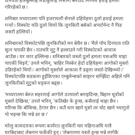
दिनयता हेजबुल्लाह लडाकुलाई निसाना बनाउँदै निरन्तर हवाई हमला
गरिरहेको छ ।
शनिबार मध्यरातमा पनि इजरायली सेनाले दहियेहमा ठूलो हवाई हमला
गर्‍यो । विस्फोट यति ठूलो थियो कि जुनकिरी बसेको अपार्टमेन्ट नै पिङ
जसरी हल्लियो ।
शनिबारको विस्फोटपछि जुनकिरीको मन बेचैन छ । ‘मैले पाँच दिनयता राति
सुत्न पाएकी छैन । रातभरि मुटु नै हल्लाउने गरी विस्फोटको आवाज
आउँछ । घर थरर हल्लिन्छ । शनिबारको जस्तो ठूलो हमला यसअघि थाहा
पाएकी थिइनँ,’ उनले भनिन्, ‘बाहिर निस्केर हेर्दा दहियेहमा आगोको मुस्लो
उडिरहेको थियो । आगोको मुस्लोले आकाश नै डढ्ला जस्तो देखिन्थ्यो ।’
विस्फोटपछि सडकमा हुइँकिएका एम्बुलेन्सको साइरन सम्झिँदा अहिले पनि
जुनकिरीको मुटुको धड्कन बढ्छ ।
‘मध्यरातमा बेरुत सहरलाई आगोले उज्यालो बनाइदिन्छ, बिहान धूवाँको
मुस्लो देखिन्छ,’ उनले भनिन्, ‘कतिखेर के हुन्छ, कसैलाई थाहा छैन ।
मरिन्छ कि बाँचिन्छ, ठेगान छैन । कतै धान खाने मुसो तर चोट खाने भ्यागुतो
पो भइन्छ कि भन्ने डर छ ।’
घरेलु कामदारका रूपमा कार्यरत जुनकिरी चार महिनाअघि मात्रै
घरबिदाबाट लेबनान फर्केकी हुन् । ‘लेबनानमा यस्तो हुन्छ भन्ने लागेकै