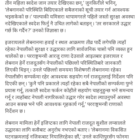
तीन महिला स्वदेश जान तयार देखिएका छन्,’ जुनकिरीले भनिन्,
‘लेबनानको परिस्थिति बिग्रिएकाले सबैजनाको सूची तयार गर्न आवश्यक
भइसकेको छ ।’ पाल्पाकी यमिसरा थापामगरले पहिले जस्तो सुरक्षा अवस्था
नदेखिएकाले स्वदेश फिर्नु नै उचित लागेको बताइन् । ‘तर सरकारले उद्धार
गर्छ कि गर्दैन ?’ उनको जिज्ञासा छ ।
इजरायलले लेबनानमा हवाई र स्थल आक्रमण तीव्र पार्दै लगेपछि त्यहाँ
रहेका नेपालीको सुरक्षा र उद्धारका लागि सार्वजनिक चासो पनि व्यक्त हुन
थालेको छ । परराष्ट्रमन्त्री आरजु राणा देउवाले आइतबार इजरायल र
लेबनान हेर्ने राजदूतसँग नेपालीको पछिल्लो परिस्थितिबारे जानकारी
लिएकी थिइन् । उनले पछिल्लो समयमा विशेषगरी लेबनानमा रहेका
नेपालीसँग सम्पर्कमा रहेर आवश्यक सहयोग गर्न राजदूतलाई निर्देशन पनि
दिएकी छन् । ‘कुनै पनि प्रकारले त्यहाँ रहेका सबै नेपालीको सम्पर्कमा पुग्ने
प्रयास गर्नू, तत्कालै स्वदेश फर्कन कोहीले सहयोग चाहनुहुन्छ भने समन्वय
गर्नू र त्यहाँबाट नेपाली नागरिकको उद्धार गरेर स्वदेश ल्याउनुपर्ने अवस्था
आउन सक्छ भने पनि आवश्यक गृहकार्य गर्नू,’ परराष्ट्रमन्त्री राणाको
निर्देशन छ ।
लेबनान मामिला हेर्ने इजिप्टका लागि नेपाली राजदूत सुशील लम्सालले
उद्धारका लागि कसैबाट अनुरोध नभएको बताए । ‘लेबनानमा विकसित
घटनाक्रमलाई नजिकबाट नियालिरहेका छौं,’ उनले कान्तिपुरसँग फोनमा