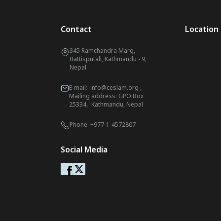
Contact
Location
345 Ramchandra Marg,
Battisputali, Kathmandu - 9,
Nepal
E-mail:
info@ceslam.org
,
Mailing address: GPO Box
25334, Kathmandu, Nepal
Phone:
+977-1-4572807
Social Media