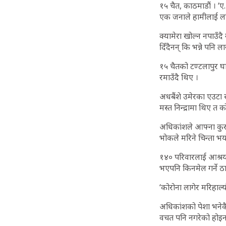
१५ चैत, काठमाडौं । ‘ए…ए
एक जनाले हामीलाई लक्
क्यामेरा खोल्न नपाउँद
दिँदैनन् कि भन्ने पनि
१५ चैतको टण्टलापुर घा
रमाउँदै थिए ।
अधबैंशे उमेरका एउटा स
मस्त निन्द्रामा थिए त 
अधिकांशले आफ्ना कुरा 
भोकले मरिने चिन्ता भय
१४० परिवारलाई आश्रय
भएपनि किनमेल गर्ने ठा
‘कोरोना लागेर मरिहाल्
अधिकांशको पेशा भनेकै
वचत पनि नगरेको होइन 