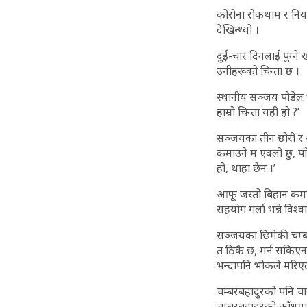
कोरोना रोकथाम र नियन्
देखिन्थ्यो ।
दुई-चार दिनलाई पुग्ने 
उनीहरूको चिन्ता छ ।
स्थानीय सञ्जय पौडेल 
हाम्रो चिन्ता यही हो ?’
सञ्जयका तीन छोरी र श्
कमाउने म एक्लो छु, पाँ
हो, थाहा छैन ।’
आफू जस्तो बिहान कमाएर
सहयोग गर्ला भन्ने विश्
सञ्जयका छिमेकी चम्बरब
त ठिकै छ, मर्न सकिएन 
भन्दापनि भोकले मरिएला
चम्बरबहादुरको पनि चार
चम्बरबहादुरको काँधमा