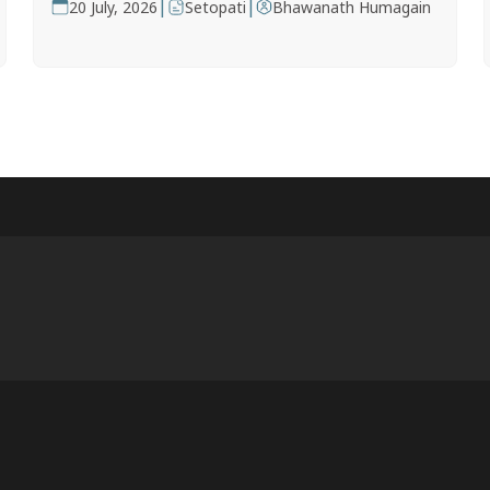
|
|
20 July, 2026
Setopati
Bhawanath Humagain