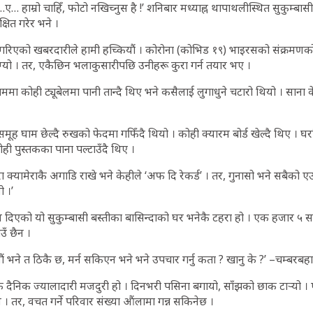
… हाम्रो चाहिँ, फोटो नखिच्नुस है !’ शनिबार मध्याह्न थापाथलीस्थित सुकुम्बासी बस
षित गरेर भने ।
ै गरिएको खबरदारीले हामी हच्कियौं । कोरोना (कोभिड १९) भाइरसको संक्रमणको ड
 लाग्यो । तर, एकैछिन भलाकुसारीपछि उनीहरू कुरा गर्न तयार भए ।
ममा कोही ट्यूबेलमा पानी तान्दै थिए भने कसैलाई लुगाधुने चटारो थियो । साना क
मूह घाम छेल्दै रुखको फेदमा गफिँदै थियो । कोही क्यारम बोर्ड खेल्दै थिए । घर
कोही पुस्तकका पाना पल्टाउँदै थिए ।
क्यामेराकै अगाडि राखे भने केहीले ‘अफ दि रेकर्ड’ । तर, गुनासो भने सबैको एउट
ो ।’
 दिएको यो सुकुम्बासी बस्तीका बासिन्दाको घर भनेकै टहरा हो । एक हजार 
उँ छैन ।
यौं भने त ठिकै छ, मर्न सकिएन भने भने उपचार गर्नु कता ? खानु के ?’ –चम्बरबह
 दैनिक ज्यालादारी मजदुरी हो । दिनभरी पसिना बगायो, साँझको छाक टार्‍यो । ए
। तर, वचत गर्ने परिवार संख्या औंलामा गन्न सकिनेछ ।