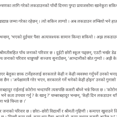
त्रणका लागि गरेको लकडाउनको पाँचौं दिनमा पुग्दा प्रायजसोमा खानेकुरा सकिन
खाद्यान्न जम्मा गरेका रहेछन् । त्यो सकिन लाग्यो । अब लकडाउन लम्बियो भने हातम
भन्छन्, ‘भएको दुईचार पैसा अत्यावश्यक सामान किन्दा सकियो । अझ लकडाउन 
रीमतीसहित पाँच जनाको परिवार छ । दुईटी छोरी स्कूल पढ्छन्, एउटी भर्खर डेढ 
च जनाको परिवार धान्नुपर्छ’ सञ्जय सुनाउँछन्, ‘आम्दानीको स्रोत गुम्यो । अझै के-क
 बेलुका छाक टार्नेहरुलाई सरकारले केही न केही व्यवस्था गर्नुपर्ने उनको भन
वास छैन । ‘अपेक्षामात्रै गरेर भएन, सरकारले गर्ने भनेको केही होइन’ उनको गुनास
हादुर राईलाई कोरोना भन्दापनि त्यसपछि कसरी बाँच्ने भन्ने चिन्ता छ । ‘कोरोना
भने कता उपचार गर्नु ? के खानु ?’ चम्बरबहादुर भन्छन्, ‘केही दिन लकडाउन थप
 भन्ने चिन्ता छ ।’
 जनाको परिवार छ । छोरा–छोरी विद्यार्थी र श्रीमती गृहिणी । कमाएर खुवाउने जिम
 छ । ‘मिस्त्री काम गर्छु, काम भए पैसा आउने हो, काम नभएर कसरी आउँछ त !’ 