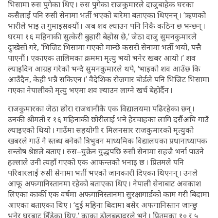
भिसामा रुस पुगेका थिए । रुस पुगेका राजकुमारले दाजुबाहेक घरका
कसैलाई पनि रुसी सेनामा भर्ती भएको बारेमा बताएका थिएनन् । ‘ऋणको
भारीले भाइ त गुमाइसक्यौं । अब शव ल्याउन पनि निकै कठिन छ भन्छन् ।
घरमा १६ महिनाकी सुत्केरी बुहारी बेहोस छे,’ जेठा दाजु सुमनकुमारले
दुःखेसो गरे, ‘भिजिट भिसामा गएको मान्छे कसरी सेनामा भर्ती भयो, पत्तै
पाएनौं । एकाएक तालिमका क्रममा मृत्यु भयो भनेर खबर आयो ।’ शव
ल्याइदिन आग्रह गरेको भन्दै सुमनकुमारले थपे, ‘भाइको शव आउँछ कि
आउँदैन, केही भन्नै सकिएन ।’ वैदेशिक रोजगार बोर्डले पनि भिजिट भिसामा
गएका नेपालीको मृत्यु भएमा शव ल्याउन लाग्ने खर्च बेहोर्दैन ।
राजकुमारका जेठा छोरा राजधानीकै एक विद्यालयमा पढिरहेका छन् ।
उनकी श्रीमती र १६ महिनाकी छोरीलाई भने हेरचाहका लागि दसैंअघि गाउँ
ल्याइएको थियो । गाउँमा सहयोगी र मिलनसार राजकुमारको मृत्युको
खबरले गाउँ नै स्तब्ध बनेको त्रिभुवन माध्यमिक विद्यालयका प्रधानाध्यापक
सन्तोष श्रेष्ठले बताए । रुस–युक्रेन युद्धपछि रुसी सेनामा सहजै भर्ना पाउने
हल्लाले उनी त्यहाँ गएको एक आफन्तको भनाइ छ । प्रितमले पनि
परिवारलाई रुसी सेनामा भर्ती भएको जानकारी दिएका थिएनन् । उनले
आफू अफगानिस्तानमा रहेको बताएका थिए । नेपाली सेनाबाट अवकाश
लिएका कार्की एक वर्षमा अफगानिस्तानमा सुरक्षागार्डको काम गरी बिदामा
आएका बताएका थिए । ‘दुई महिना बिदामा बसेर अफगानिस्तान जान्छु
भनेर घरबाट हिँडेका थिए,’ काका डोलबहादुरले भने । प्रितमका १० र ५