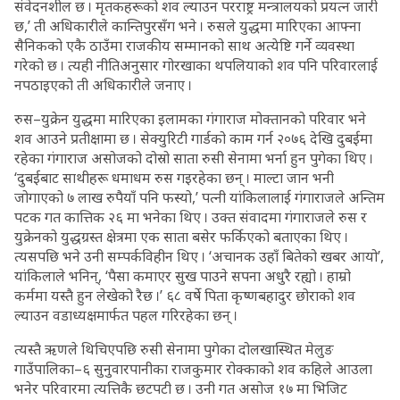
संवेदनशील छ । मृतकहरूको शव ल्याउन परराष्ट्र मन्त्रालयको प्रयत्न जारी
छ,’ ती अधिकारीले कान्तिपुरसँग भने । रुसले युद्धमा मारिएका आफ्ना
सैनिकको एकै ठाउँमा राजकीय सम्मानको साथ अत्येष्टि गर्ने व्यवस्था
गरेको छ । त्यही नीतिअनुसार गोरखाका थपलियाको शव पनि परिवारलाई
नपठाइएको ती अधिकारीले जनाए ।
रुस–युक्रेन युद्धमा मारिएका इलामका गंगाराज मोक्तानको परिवार भने
शव आउने प्रतीक्षामा छ । सेक्युरिटी गार्डको काम गर्न २०७६ देखि दुबईमा
रहेका गंगाराज असोजको दोस्रो साता रुसी सेनामा भर्ना हुन पुगेका थिए ।
‘दुबईबाट साथीहरू धमाधम रुस गइरहेका छन् । माल्टा जान भनी
जोगाएको ७ लाख रुपैयाँ पनि फस्यो,’ पत्नी यांकिलालाई गंगाराजले अन्तिम
पटक गत कात्तिक २६ मा भनेका थिए । उक्त संवादमा गंगाराजले रुस र
युक्रेनको युद्धग्रस्त क्षेत्रमा एक साता बसेर फर्किएको बताएका थिए ।
त्यसपछि भने उनी सम्पर्कविहीन थिए । ‘अचानक उहाँ बितेको खबर आयो’,
यांकिलाले भनिन्, ‘पैसा कमाएर सुख पाउने सपना अधुरै रह्यो । हाम्रो
कर्ममा यस्तै हुन लेखेको रैछ ।’ ६८ वर्षे पिता कृष्णबहादुर छोराको शव
ल्याउन वडाध्यक्षमार्फत पहल गरिरहेका छन् ।
त्यस्तै ऋणले थिचिएपछि रुसी सेनामा पुगेका दोलखास्थित मेलुङ
गाउँपालिका–६ सुनुवारपानीका राजकुमार रोक्काको शव कहिले आउला
भनेर परिवारमा त्यत्तिकै छटपटी छ । उनी गत असोज १७ मा भिजिट