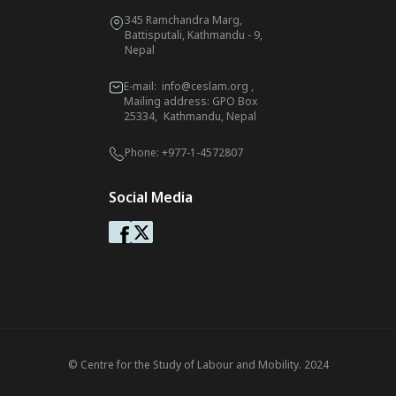
345 Ramchandra Marg,
Battisputali, Kathmandu - 9,
Nepal
E-mail:
info@ceslam.org
,
Mailing address: GPO Box
25334, Kathmandu, Nepal
Phone:
+977-1-4572807
Social Media
© Centre for the Study of Labour and Mobility. 2024