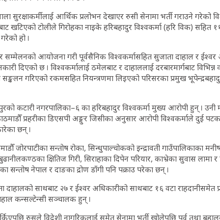
हालवाला सुरक्षाकर्मीलाई आर्थिक प्रलोभन देखाएर रुसी सेनामा भर्ती गराउने गरेक
ँबाट खटिएको टोलीले गिरोहका नाइके हरिबहादुर विश्वकर्मा (हरि विक) सहित
 गरेको हो ।
ार सम्मेलनको आयोजना गरी पूर्वसैनिक विश्वकर्मासहित सुजाता दाहाल र ईश्व
कारी दिएको छ । विश्वकर्मालाई ठमेलबाट र दाहाललाई दरबारमार्गबाट विभिन्न व
पमा सङ्कलन गरिएको रकमसहित नियन्त्रणमा लिइएको परिसरका प्रमुख भूपेन्द्रबहाद
पुरको कटारी नगरपालिका–६ का हरिबहादुर विश्वकर्मा मुख्य आरोपी हुन् । उनी 
ाठमाडौँ प्रहरीका डिएसपी अङ्गुर जिसीका अनुसार आरोपी विश्वकर्माले दुई पट
रेका छन् ।
ाठमाडौँ जोरपाटीका सन्तोष रोका, सिन्धुपाल्चोकको इन्द्रावती गाउँपालिकाका मनीष
ुढानीलकण्ठका क्षितिज गिरी, सिराहाका दिपेन परियार, काभ्रेका सुवास लामा 
राका सन्तोष नेपाल र दाङका द्रोण डाँगी पनि पक्राउ परेका छन् ।
जाता दाहालको साथबाट २७ र ईश्वर अधिकारीको साथबाट १६ वटा राहदानीसमेत प्
हाल कन्सल्टेन्सी सञ्चालक हुन् ।
 चर्किएपछि रुसले विदेशी नागरिकलाई समेत सेनामा भर्ती खोलेपछि पूर्व तथा बहालव