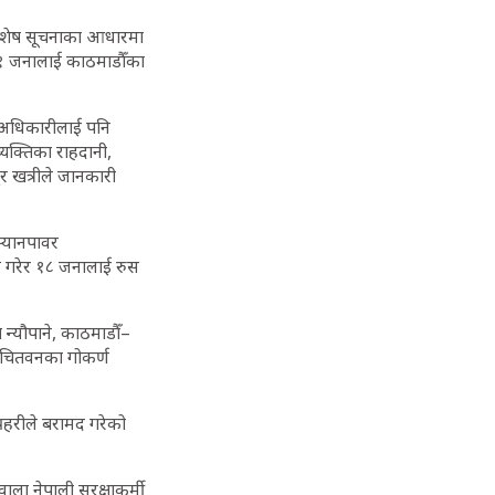
ो विशेष सूचनाका आधारमा
 ११ जनालाई काठमाडौँका
र अधिकारीलाई पनि
्यक्तिका राहदानी,
ुर खत्रीले जानकारी
म्यानपावर
क गरेर १८ जनालाई रुस
 न्यौपाने, काठमाडौँ–
र चितवनका गोकर्ण
रहरीले बरामद गरेको
ाला नेपाली सुरक्षाकर्मी