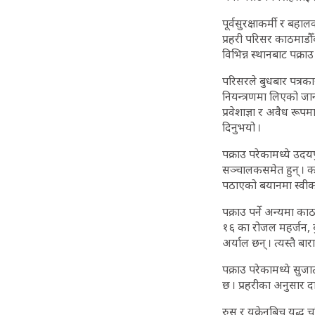
पूर्वसुरक्षाकर्मी र ब
प्रहरी परिसर काठमाडौ
विभिन्न स्थानबाट पक्राउ
परिसरले बुधबार पत्रक
नियन्त्रणमा लिएको जान
प्रवेशाज्ञा र अवैध रू
दिनुभयो ।
पक्राउ परेकामध्ये उदय
सञ्चालकसमेत हुन् । क
पठाएको बयानमा स्वीका
पक्राउ पर्ने अन्यमा क
१६ का रोजल महर्जन, ब
अर्याल छन् । त्यस्तै बा
पक्राउ परेकामध्ये सु
छ । प्रहरीका अनुसार दा
रुस र युक्रेनबिच युद्ध