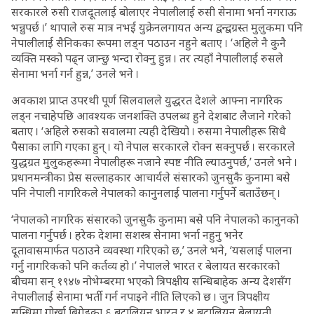
सरकारले रुसी राजदूतलाई बोलाएर नेपालीलाई रुसी सेनामा भर्ना नगराऊ
भन्नुपर्छ ।’ थापाले रुस मात्र नभई युक्रेनलगायत अन्य द्वन्द्वग्रस्त मुलुकमा पनि
नेपालीलाई सैनिकका रूपमा लड्न पठाउन नहुने बताए । ‘अहिले नै कुनै
व्यक्ति मस्को पढ्न जान्छु भन्दा रोक्नु हुन्न । तर त्यहाँ नेपालीलाई रुसले
सेनामा भर्ना गर्न हुन्न,’ उनले भने ।
अवकाश प्राप्त उपरथी पूर्ण सिलवालले युद्धरत देशले आफ्ना नागरिक
लड्न नचाहेपछि आवश्यक जनशक्ति उपलब्ध हुने देशबाट लैजाने गरेको
बताए । ‘अहिले रुसको सवालमा त्यही देखियो । रुसमा नेपालीहरू सिधै
पैसाका लागि गएका हुन् । यो नेपाल सरकारले रोक्न सक्नुपर्छ । सरकारले
युद्धग्रत मुलुकहरूमा नेपालीहरू नजाने स्पष्ट नीति ल्याउनुपर्छ,’ उनले भने ।
प्रधानमन्त्रीका प्रेस सल्लाहकार आचार्यले संसारको जुनसुकै कुनामा बसे
पनि नेपाली नागरिकले नेपालको कानुनलाई पालना गर्नुपर्ने बताउँछन् ।
‘नेपालको नागरिक संसारको जुनसुकै कुनामा बसे पनि नेपालको कानुनको
पालना गर्नुपर्छ । हरेक देशमा सशस्त्र सेनामा भर्ना नहुनु भनेर
दूतावासमार्फत पठाउने व्यवस्था गरिएको छ,’ उनले भने, ‘यसलाई पालना
गर्नु नागरिकको पनि कर्तव्य हो ।’ नेपालले भारत र बेलायत सरकारको
बीचमा सन् १९४७ नोभेम्बरमा भएको त्रिपक्षीय सन्धिबाहेक अन्य देशसँग
नेपालीलाई सेनामा भर्ती गर्न नपाइने नीति लिएको छ । जुन त्रिपक्षीय
सन्धिमा गोर्खा ब्रिगेडका ६ बटालियन भारत र ४ बटालियन बेलायती