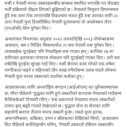
रुसी र नेपाली मानव तस्करहरूबीच सम्बन्ध स्थापित भएपछि गत जेठबाट
भर्ती प्रक्रियाले तीव्रता लिएको बुझिएको छ । नेपालले त्रिभुवन विमानस्थल
हुँदै रुस जान रोक लगाएपछि विकल्पमा भारत हुँदै रुस जानका लागि २८
जना नेपाली युवा दिल्लीस्थित नेपाली दूतावासमा नो अब्जेक्सन लेटर
(एनओसी) लिन पुगेका थिए ।
अध्यागमन विभागका अनुसार २०२२ जनवरीदेखि २०२३ नोभेम्बरसम्म
अध्ययन, श्रम र भिजिट भिसामार्फत २९ सय नेपाली रुस पुगेका थिए ।
त्यसबाहेक यूएईबाट पनि नेपालीहरू रुस गएका छन् । कात्तिक २७ मा
मारिएका इलामका गंगाराज मोक्तान पनि यूएईबाटै गएका थिए । उनी चार
वर्षदेखि यूएईमा सुरक्षा गार्ड थिए । रुसी सेनामा काम गरेको एक वर्षमा
नागरिकता पाइने र महिनाको तीन लाख रुपैयाँसम्म तलब पाउने लोभमा
नेपाली युवा मानव तस्करको जालोमा फसेका हुन् ।
आप्रवासनका लागि अन्तर्राष्ट्रिय संगठन (आईओएम) का पूर्वव्यवस्थापक
डा. मीना पौडेलले ‘युद्धका लागि हुने तस्करीको सञ्जाल नेपालको गाउँसम्म
फैलिसकेको’ टिप्पणी गरिन् । ‘रुस प्रकरणले नेपालमा मानव तस्करीको
दायरा झन् बढ्दै गएको देखाएको छ । युद्धमा सेना वा सेनाका लागि
सहयोगी बनाएर लैजान मानव तस्करी हुन्छ । यस्तो दृश्य इराक,
अफगानिस्तान, अफ्रिका, यमन र श्रीलंकामा देखिएको थियो,’ आप्रवासन
विद पौडेलले कान्तिपुरसँग भनिन्, ‘नेपाली तस्करले रसियन तस्करसँग