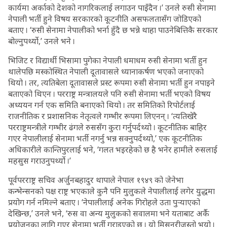
कार्यमा अर्काको देशको नागरिकलाई लगाउन पाइँदैन ।’ उनले रुसी सेनामा
नेपाली भर्ती हुने विषय सरकारको कूटनीति असफलतासँग जोडिएको
बताए । ‘रुसी सेनामा नेपालीको भर्ना हुँदै छ भन्ने थाहा पाउनेबित्तिकै सरकार
बोल्नुपर्थ्यो,’ उनले भने ।
भिजिट र विद्यार्थी भिसामा पुगेका नेपाली धमाधम रुसी सेनामा भर्ती हुन
थालेपछि मस्कोस्थित नेपाली दूतावासले ध्यानाकर्षण भएको जनाएको
थियो । तर, त्यतिबेला दूतावासले प्रस्ट रूपमा रुसी सेनामा भर्ती हुन नपाइने
बताएको थिएन । परराष्ट्र मन्त्रालयले पनि रुसी सेनामा भर्ती भएको विषय
अध्ययन गर्न एक समिति बनाएको थियो । तर समितिको रिपोर्टलाई
राजनीतिक र प्रशासनिक नेतृत्वले गम्भीर रूपमा लिएनन् । ‘त्यतिखेरै
परराष्ट्रमन्त्रीले गम्भीर ढंगले रुससँग कुरा गर्नुपर्दथ्यो । कूटनीतिक बाहिर
गएर नेपालीलाई सेनामा भर्ती नगर्नु भन्न सक्नुपर्दथ्यो,’ एक कूटनीतिक
अधिकारीले कान्तिपुरलाई भने, ‘गलत भइरहेको छ है भनेर हामीले रुसलाई
महसुस गराउनुपर्थ्यो ।’
पूर्वपरराष्ट्र सचिव अर्जुनबहादुर थापाले नेपाल १९४९ को जेनेभा
कन्भेन्सनको पक्ष राष्ट्र भएकाले कुनै पनि मुलुकले नेपालीलाई लगेर युद्धमा
प्रयोग गर्न नमिल्ने बताए । ‘नेपालीलाई अनेक गिरोहले उता पुर्‍याएको
देखिन्छ,’ उनले भने, ‘रुस वा अन्य मुलुकको सवालमा भने यताबाट अर्कै
प्रयोजनका लागि गएर सेनामा भर्ती गराइएको छ । यो मिसनरीजस्तो भयो ।