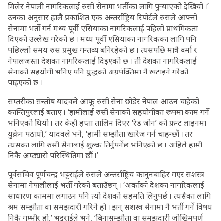
मिलेर नेपाली नागरिकलाई रुसी सेनामा भर्तीका लागि पुर्‍याएको देखियो ।’
उनका अनुसार हालै प्रकाशित एक अन्तर्राष्ट्रिय रिपोर्टले रुसले आफ्नो
सेनामा भर्ती गर्न मध्य पूर्वी एसियाका नागरिकलाई पहिलो प्राथमिकता
दिएको उल्लेख गरेको छ । मध्य पूर्वी एसियाका नागरिकका लागि पनि
पछिल्लो समय रुस प्रमुख गन्तव्य बनिरहेको छ । त्यसपछि मात्रै बर्मा र
नेपालजस्ता देशका नागरिकलाई दिइएको छ । ती देशका नागरिकलाई
सेनाको सहयोगी भनिए पनि युद्धको अग्रपंक्तिमा नै खटाइने गरेको
पाइएको छ ।
सप्तरीका सन्तोष यादवले आफू रुसी सेना छोडेर नेपाल आउन चाहेको
कान्तिपुरलाई बताए । ‘हामीलाई रुसी सेनाको सहयोगीका रूपमा काम गर्ने
भनिएको थियो । तर केही हप्ता तालिम दिएर ‘रेड जोन’ को फ्रन्ट लाइनमा
युक्रेन पठायो,’ यादवले भने, ‘हामी सम्झौता खारेज गर्न चाहन्छौं । तर
त्यसका लागि रुसी सेनालाई शुल्क तिर्नुपर्नेछ भनिएको छ । अहिले हामी
निकै अप्ठ्यारो परिस्थितिमा छौं ।’
पूर्वसचिव पूर्णचन्द्र भट्टराईले रुसले अन्तर्राष्ट्रिय कानुनबाहिर गएर सशस्त्र
सेनामा नेपालीलाई भर्ती गरेको बताउँछन् । ‘अर्काको देशका नागरिकलाई
साधारण काममा लगाउन पनि त्यो देशको सहमति लिनुपर्छ । त्यसैका लागि
श्रम सम्झौता वा समझदारी गरिने हो । झन् सशस्त्र सेनामा नै भर्ती गर्ने विषय
निकै गम्भीर हो,’ भट्टराईले भने, ‘बिनासम्झौता वा समझदारी जोखिमपूर्ण