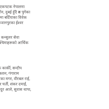
ा एकपटक नेपालमा
 दुबई हुँदै रुस पुगेका
ेनमा बर्दियाका विवेक
मकवानपुरका ईश्वर
 कन्सुलर सेवा
पश्चिमाहरूको आर्थिक
 कार्की, सन्दीप
क्तान, गंगाराम
रैका मगर, वीरबल राई,
ुर घर्ती, शंकर दमाईं,
ादुर आले, सुवास थापा,