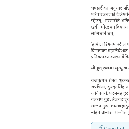
भण्डारीका अनुसार पछ
परिवारजनलाई टेलिफोनमा 
रहेछन्,’ भण्डारीले भनिन
खत्री, मोरङका विकास र
लामिछाने छन् ।
‘हामीले डिएनए परीक्षण
विभागका महानिर्देशक 
प्रतिबन्धका कारण बैं
यी हुन् रुसमा मृत्य
राजकुमार रोका, शुक्रब
थपलिया, कुन्दनसिंह नाग
अधिकारी, पदमबहादुर घ
बलराम गुरुङ, तेजबहादुर श
साजन गुरुङ, शान्तबहाद
मोहन तामाङ, रञ्जित गुर
Open link