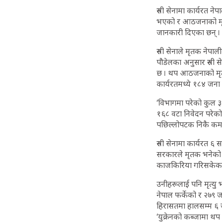
रुसी सेनामा कार्यरत न
भएको र आठजनाको मृत्यु
जानकारी दिएका छन् ।
रुसी सेनाले मृतक नेपा
पौडेलका अनुसार रुसी 
छ । थप आठजनाको मृत्यु
कार्यरतमध्ये १८४ जना 
‘विभागमा परेको कुल ३
१६८ वटा निवेदन परेको छ
पछिल्लोपटक निकै कम
रुसी सेनामा कार्यरत 
सरकारले मृतक भनेको सू
काजकिरिया गरिसकेका छ
उनीहरूलाई पनि मृत्यु 
नेपाल फर्केको र २७९ 
हिरासतमा हालसम्म ६ ज
‘युक्रेनको कब्जामा थप 