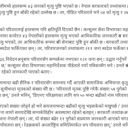
ेपालीमध्ये हालसम्म ४३ जनाको मृत्यु पुष्टि भएको छ । नेपाल सरकारको तथ्यांकमा 
 पुष्टि हुन बाँकी रहेको उल्लेख छ । तर, पीडित परिवारले भने ५४ को मृत्यु र २
लीको परिवारलाई हालसम्म पनि क्षतिपूर्ति दिएको छैन । कन्सुलर सेवा विभागका म
सेनामा कार्यरत ४३ नेपालीको हालसम्म मृत्यु भएको आधिकारिक जानकारी रुस 
 भएको, तर आधिकारिक रूपमा रुसी सेनाबाट पुष्टि हुन बाँकी छ । सरकारी तथ्या
स्वदेश फर्किएका छन् । तर, परिवारजनको तथ्यांकमा २११ जना स्वदेश फर्केका छ
३६ निवेदनअनुसार परिवारसँग सम्पर्कमा नभएका १२१ जना छन् । उद्धार गर्नुपर्
,’ कन्सुलर सेवा विभागका महानिर्देशक पौडेलले नयाँ पत्रिकासँग भने । उनले रुस
 रहेको जानकारी पाएको बताए ।
६ सयभन्दा बढी सैनिक र परिवारसँग समन्वय गर्दै आएकी सामाजिक अभियन्ता कृत
चीभन्दा मृतकको संख्या धेरै छ । ‘परिवारले मृतक पुष्टि गरेकै संख्या ५४ पुगेक
न्,’ उनले भनिन्, ‘डिएनए परिक्षणका लागि थप ५० भन्दा बढीको नाम परिवारल
भएको संख्या जोड्ने हो भने सयजनाभन्दा बढीको मृत्यु भइसकेको मान्नुपर्छ ।’ 
जना लामो समयदेखि सम्पर्कविहीन अवस्थामा रहेको बताइन् । सरकारी तथ्यांकअनुस
ना नेपाली छन् । तर, यो संख्या बढेर ११ पुगेको सप्रमाण जानकारी आएको भण्डा
पाँचजना छन् । रेडक्रसको अन्तर्राष्ट्रिय समितिमार्फत थप पाँचजना छन्,’ उनले भनि