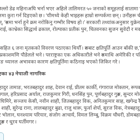
िल्लो डेढ महिनाअघि भर्ना भएर अहिले तालिमरत ५० जनाको समूहलाई साताम
कुरा गर्न दिइएको छ । ‘यीमध्ये केही भाइहरू हाम्रो सम्पर्कमा छन् । उनीहरू चीन,
्, ‘रुसमा भर्ना हुने क्रम नरोकिनु गम्भीर विषय हो ।’ सरकारी तथ्यांकअनुसार युक्र
ाई, काभ्रेका सिद्धार्थ ढकाल, रोल्पाका प्रतीक पुन, चितवनका सुजन सुवेदी र 
सहित ६ जना मृतकको विवरण पठाएका थियौँ । रुसबाट क्षतिपूर्ति आउन बाँकी छ,’
प्रकाशमणि पौडेलले भने । परराष्ट्रका एक अधिकारीले भने रुसमाथि अमेरिकी र 
किङ च्यानल अभावका कारण क्षतिपूर्तिमा कठिनाइ भएको जिकिर गरे ।
ु भएका ४३ नेपाली नागरिक
हादुर तामाङ, भरतबहादुर शाह, देवान राई, प्रीतम कार्की, गंगाराज मोक्तान, रूपक
ाल, हरिप्रसाद अर्याल, राजकुमार गिरी, धनसिंह पुन, पूर्णबहादुर गुरुङ, सुन्दर मो
िमिरे, सञ्जय केसी, नवीन शाही, जितबहादुर विक, अनितकुमार साह, खगेन्द्र 
ाही, सुरेन्द्र राना, लालबहादुर बुढा, राजु थारू, फुर्वा शेर्पा, सुरज विक, नेत्रबहाद
ुर भोलान, घनश्याम परियार, संजोग आचार्य, विमल लिम्बू, विक्रम चौधरी, डोमबह
ुङ र धु्रव घर्तीमगर ।