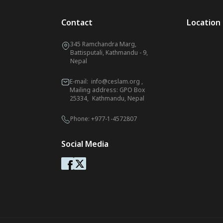
Contact
Location
345 Ramchandra Marg,
Battisputali, Kathmandu - 9,
Nepal
E-mail:
info@ceslam.org
,
Mailing address: GPO Box
25334, Kathmandu, Nepal
Phone:
+977-1-4572807
Social Media