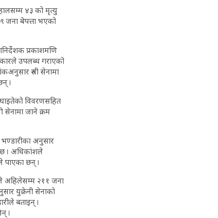
हालसम्म ४३ को मृत्यु
७९ जना बेपत्ता भएको
हानिर्देशक प्रकाशमणि
सरकारले उपलब्ध गराएको
ंकअनुसार रुसी सेनामा
न् ।
ने घाइतेको विवरणसहित
ी सेनामा जाने क्रम
ु भण्डारीका अनुसार
ो छ । अधिकांशले
े पाएका छन् ।
उनले अहिलेसम्म २११ जना
ार युक्रेनी सेनाको
रीले बताइन् ।
न् ।