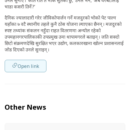
उनले सुनाए । ‘कति रात त भोकै सुतेको छु,’ उनले भने, ‘अब घरबेटीलाई
भाडा कसरी तिर्ने ?’
दैनिक ज्यालादारी गरेर जीविकोपार्जन गर्ने मजदुरको भोको पेट पाल्न
यहाँका ७ वटै स्थानीय तहले कुनै ठोस योजना ल्याएका छैनन् । मजदुरको
स्पष्ट तथ्यांक संकलन नहुँदा राहत वितरणमा अन्योल रहेको
उपमहानगरपालिकाकी उपप्रमुख उमा थापामगरले बताइन् । जति सक्दो
छिटो संक्रमणदेखि सुरक्षित भएर उद्योग, कलकारखाना खोल्न प्रशासनलाई
जोड दिएको उनले सुनाइन् ।
Open link
Other News