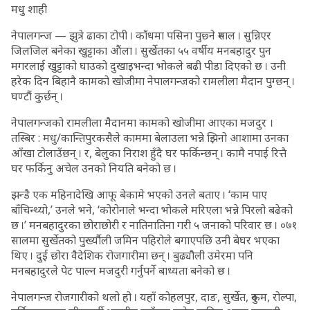
मधु शाही
नेपालगन्ज — झुत्रे ढाका टोपी । काँधमा पसिना पुछ्ने रुमाल । सुन्निएर
जिलजिल बनेका खुट्टाका औंला । सुर्खेतका ५५ वर्षीय मनबहादुर पुन
मगरलाई खुट्टाको घाउको दुखाइभन्दा भोकले बढी पीडा दिएको छ । उनी
हरेक दिन बिहानै कामको खोजीमा नेपालगन्जको रामलीला मैदान पुग्छन् ।
घण्टौं कुर्छन् ।
नेपालगन्जको रामलीला मैदानमा कामको खोजीमा आएका मजदुर ।
तस्बिर : मधु/कान्तिपुरकसैले काममा बेलाउला भन्ने झिनो आशामा उनका
आँखा टोलाउँछन् । र, बेलुका निराश हुँदै घर फर्किन्छन् । कामै नपाई रित्तै
घर फर्किनु अचेल उनको नियति बनेको छ ।
झन्डै एक महिनादेखि आफू बेकामे भएको उनले बताए । ‘काम पाए
बाँचिन्थ्यो,’ उनले भने, ‘कोरोनाले भन्दा भोकले मरिएला भन्ने पिरलो बढेको
छ ।’ मनबहादुरका छोराछोरी र नातिनातिना गरी ५ जनाको परिवार छ । ०७१
सालमा सुर्खेतको पुर्ख्यौली जमिन पहिरोले बगाएपछि उनी बेघर भएका
थिए । दुई छोरा वैदेशिक रोजगारीमा छन् । बुढ्यौली उमेरमा पनि
मनबहादुरले पेट पाल्न मजदुरी गर्नुपर्ने बाध्यता बनेको छ ।
नेपालगन्ज रोजगारीको थलो हो । यहाँ कोहलपुर, दाङ, सुर्खेत, रुकुम, रोल्पा,