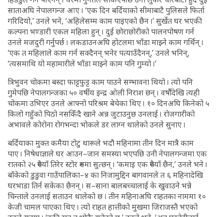
साताअघि नेपालगन्ज आए । ‘एक दिन बर्दियाको सीमाबाटै पुलिसले फिर्ता
गरिदियो,’ उनले भने, ‘अहिलेसम्म काम पाइएको छैन ।’ सुर्खेत घर भएकी
कल्पना भण्डारी एकल महिला हुन् । दुई छोराछोरीको पालनपोषण गर्न
उनले मजदुरी गर्नुपर्छ । लकडाउनअघि होटलमा भाँडा माझ्ने काम गर्थिन् ।
‘एक त महिलाले काम गर्न सक्दैनन् भनेर पत्याउँदैनन्,’ उनले भनिन्,
‘त्यसमाथि यो महामारीले भाँडा माझ्ने काम पनि गुम्यो ।’
त्रिभुवन चोकमा बस्दा फाट्टफुट्ट काम पाउने सम्भावना थियो । त्यो पनि
गुमेपछि नेपालगन्जका ५० वर्षीय इन्द्र ओली निराश छन् । वर्षौंदेखि त्यही
चोकमा उभिएर उनले आफ्नो परिश्रम बेचेका थिए । १० दिनअघि किनेको ५
किलो गहुँको पिठो नसकिँदै खाने अन्न जुटाउनुछ उनलाई । रोजगारीको
अभावले कोरोना रोगभन्दा भोकले डर लाग्न थालेको उनले सुनाए ।
बर्दियाका मुक्त कमैया टोटु थारूले भदौ महिनामा तीन दिन मात्रै काम
पाए । निषेधाज्ञाले घर आउन–जान समस्या भएपछि उनी नेपालगन्जमा एक
रातको २५ रुपैयाँ तिरेर स्टोर रुममा सुत्छन् । ‘कमाइ एक रुपैयाँ छैन,’ उनले भने ।
बाँकेको डुडुवा गाउँपालिका–४ का निजामुद्दिन बागवानले त ६ महिनादेखि
घरभाडा तिर्न सकेका छैनन् । स–साना बालबच्चालाई के खुवाउने भन्ने
चिन्ताले उनलाई सताउन थालेको छ । तीन महिनाअघि राहतका नाममा १०
केजी चामल पाएका थिए । त्यो राहत हात्तीको मुखमा जिराजस्तै भएको