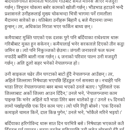
बर्दियालगायत सीमावर्ती भारतीय गाउँबाट समेत मानिस आएर मजदुरी
गर्छन् । त्रिभुवन चोकमा बसेर कामको खोजी गर्छन् । भीडभाड हटाउने भन्दै
प्रशासनले उनीहरूलाई मुख्य चोकभन्दा भित्री भागमा पर्ने रामलीला
मैदानमा सारेको छ । यतिबेला उनीहरू बिहानै ६ बजे मैदानमा जम्मा
हुन्छन् । तर, अधिकांश निराश भएर फर्किन बाध्य छन् ।
कमैयाबाट मुक्ति पाएको एक दशक पुगे पनि बर्दियाका राधेश्याम थारू
गरिबीबाट मुक्त हुन सकेनन् । कमैयालाई भनेर सरकारले दिएको तीन कट्ठा
जमिन छ । त्यो पनि निकुञ्जको छेउमा । जंगली जनावरले फल फल्न
नपाउँदै बर्सेनि बाली नास गर्छन् । ६ जनाको परिवार पाल्न उनी मजदुरी
गर्छन् । अलि ठूलो सहर भनेको नेपालगन्ज हो ।
उनी साइकल चढेर तीन घण्टाको बाटो हुँदै नेपालगन्ज आउँछन् । तर,
अहिले जिल्लामा निषेधाज्ञा भएपछि हिँडडुल गर्न समस्या छ । नचाहेरै पनि
भाडा लिएर नेपालगन्जमा बस्न बाध्य भएको उनले बताए । ‘पुलिसले एक
जिल्लाबाट अर्को जिल्ला आउन दिँदैन,’ उनले भने, ‘नेपालगन्जमा काम
पाइन्छ कि भनेर अहिले यतै भाडा तिरेर बस्न थालेको छु ।’ उनले १५ दिनको
लामो पर्खाइपछि एक दिन काम पाए । त्यो पनि गिट्टी बोक्ने । ‘एक दिनको
कमाइले चामल किनें, दाल किन्न पुगेन,’ उनले भने, ‘भोकैले मरिने भइयो ।’
बर्दियाका हरिगोविन्द थारू सात दिन घरभित्रै बसे । निषेधाज्ञा भएकाले कतै
हिँडडुल गर्न पाएनन् । घरमा नुनतेल सकिएपछि उनी लुकेर चोरबाटो हुँदै दुई