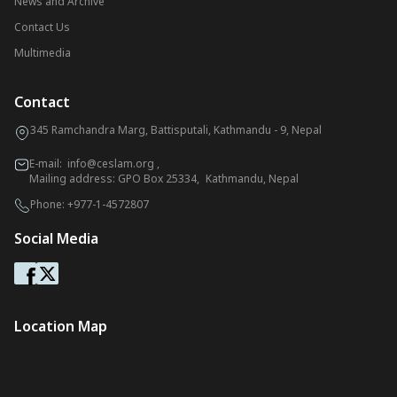
News and Archive
Contact Us
Multimedia
Contact
345 Ramchandra Marg, Battisputali, Kathmandu - 9, Nepal
E-mail:
info@ceslam.org
,
Mailing address: GPO Box 25334, Kathmandu, Nepal
Phone:
+977-1-4572807
Social Media
Location Map