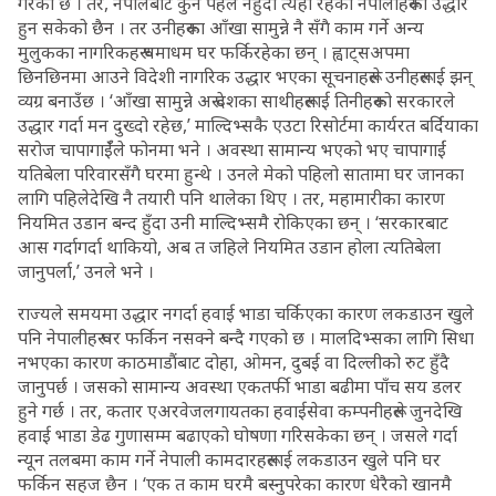
गरेको छ । तर, नेपालबाट कुनै पहल नहुँदा त्यहाँ रहेका नेपालीहरूको उद्धार
हुन सकेको छैन । तर उनीहरूका आँखा सामुन्ने नै सँगै काम गर्ने अन्य
मुलुकका नागरिकहरू धमाधम घर फर्किरहेका छन् । ह्वाट्सअपमा
छिनछिनमा आउने विदेशी नागरिक उद्धार भएका सूचनाहरूले उनीहरूलाई झन्
व्यग्र बनाउँछ । ‘आँखा सामुन्ने अरू देशका साथीहरूलाई तिनीहरूको सरकारले
उद्धार गर्दा मन दुख्दो रहेछ,’ माल्दिभ्सकै एउटा रिसोर्टमा कार्यरत बर्दियाका
सरोज चापागाईँले फोनमा भने । अवस्था सामान्य भएको भए चापागाईं
यतिबेला परिवारसँगै घरमा हुन्थे । उनले मेको पहिलो सातामा घर जानका
लागि पहिलेदेखि नै तयारी पनि थालेका थिए । तर, महामारीका कारण
नियमित उडान बन्द हुँदा उनी माल्दिभ्समै रोकिएका छन् । ‘सरकारबाट
आस गर्दागर्दा थाकियो, अब त जहिले नियमित उडान होला त्यतिबेला
जानुपर्ला,’ उनले भने ।
राज्यले समयमा उद्धार नगर्दा हवाई भाडा चर्किएका कारण लकडाउन खुले
पनि नेपालीहरू घर फर्किन नसक्ने बन्दै गएको छ । मालदिभ्सका लागि सिधा
नभएका कारण काठमाडौंबाट दोहा, ओमन, दुबई वा दिल्लीको रुट हुँदै
जानुपर्छ । जसको सामान्य अवस्था एकतर्फी भाडा बढीमा पाँच सय डलर
हुने गर्छ । तर, कतार एअरवेजलगायतका हवाईसेवा कम्पनीहरूले जुनदेखि
हवाई भाडा डेढ गुणासम्म बढाएको घोषणा गरिसकेका छन् । जसले गर्दा
न्यून तलबमा काम गर्ने नेपाली कामदारहरूलाई लकडाउन खुले पनि घर
फर्किन सहज छैन । ‘एक त काम घरमै बस्नुपरेका कारण धेरैको खानमै