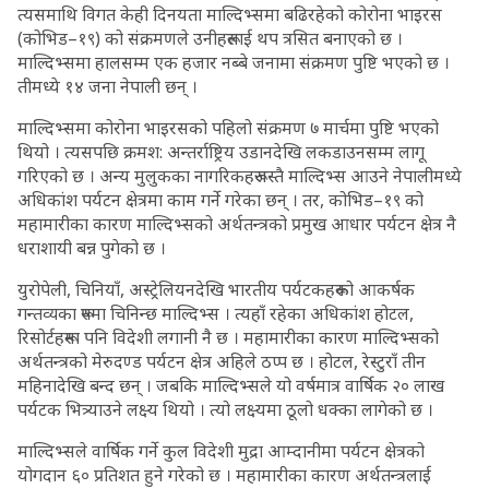
त्यसमाथि विगत केही दिनयता माल्दिभ्समा बढिरहेको कोरोना भाइरस
(कोभिड–१९) को संक्रमणले उनीहरूलाई थप त्रसित बनाएको छ ।
माल्दिभ्समा हालसम्म एक हजार नब्बे जनामा संक्रमण पुष्टि भएको छ ।
तीमध्ये १४ जना नेपाली छन् ।
माल्दिभ्समा कोरोना भाइरसको पहिलो संक्रमण ७ मार्चमा पुष्टि भएको
थियो । त्यसपछि क्रमश: अन्तर्राष्ट्रिय उडानदेखि लकडाउनसम्म लागू
गरिएको छ । अन्य मुलुकका नागरिकहरूजस्तै माल्दिभ्स आउने नेपालीमध्ये
अधिकांश पर्यटन क्षेत्रमा काम गर्ने गरेका छन् । तर, कोभिड–१९ को
महामारीका कारण माल्दिभ्सको अर्थतन्त्रको प्रमुख आधार पर्यटन क्षेत्र नै
धराशायी बन्न पुगेको छ ।
युरोपेली, चिनियाँ, अस्ट्रेलियनदेखि भारतीय पर्यटकहरूको आकर्षक
गन्तव्यका रूपमा चिनिन्छ माल्दिभ्स । त्यहाँ रहेका अधिकांश होटल,
रिसोर्टहरूमा पनि विदेशी लगानी नै छ । महामारीका कारण माल्दिभ्सको
अर्थतन्त्रको मेरुदण्ड पर्यटन क्षेत्र अहिले ठप्प छ । होटल, रेस्टुराँ तीन
महिनादेखि बन्द छन् । जबकि माल्दिभ्सले यो वर्षमात्र वार्षिक २० लाख
पर्यटक भित्र्याउने लक्ष्य थियो । त्यो लक्ष्यमा ठूलो धक्का लागेको छ ।
माल्दिभ्सले वार्षिक गर्ने कुल विदेशी मुद्रा आम्दानीमा पर्यटन क्षेत्रको
योगदान ६० प्रतिशत हुने गरेको छ । महामारीका कारण अर्थतन्त्रलाई