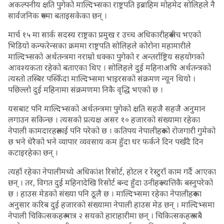
अकल्पनीय क्षति पुगेको माल्दिभ्सका राष्ट्रपति इब्राहिम मोहमेद सोलिहले नै
सार्वजनिक रूपमा बताइसकेका छन् ।
मार्च १५ मा सार्क सदस्य राष्ट्रका प्रमुख र उच्च अधिकारीहरूबीच भएको
भिडियो कन्फरेन्सका क्रममा राष्ट्रपति सोलिहले कोरोना महामारीले
माल्दिभ्सको अर्थतन्त्रमा नराम्रो धक्का पुगेको र अन्तर्राष्ट्रिय सहयोगको
आवश्यकता रहेको बताएका थिए । सोलिहले दुई महिनाअघि अर्थतन्त्रको
त्यस्तो तस्बिर पस्किँदा माल्दिभ्समा भाइरसको संक्रमण न्यून थियो ।
पछिल्लो दुई महिनामा संक्रमणमा निकै वृद्धि भएको छ ।
यसबाट पनि माल्दिभ्सको अर्थतन्त्रमा पुगेको क्षति सहजै सहजै अनुमान
लगाउन सकिन्छ । त्यसको प्रत्यक्ष असर १० हजारको संख्यामा रहेका
नेपाली कामदारहरूलाई पनि परेको छ । कतिपय नेपालीहरूको रोजगारी गुमेको
छ भने धेरैको भने व्यापार व्यवसाय कम हुँदा घर फर्कने दिन पर्खँदै दिन
कटाइरहेका छन् ।
त्यहाँ रहेका नेपालीमध्ये अधिकांश रिसोर्ट, होटल र रेस्टुराँ काम गर्दै आएका
छन् । तर, विगत दुई महिनादेखि रिसोर्ट बन्द हुँदा उनीहरू त्यत्तिकै बस्नुपरेको
छ । हाउस मेडको संख्या पनि ठूलै छ । माल्दिभ्समा रहेका नेपालीहरूका
अनुसार करिब दुई हजारको संख्यामा नेपाली हाउस मेड छन् । माल्दिभ्समा
नेपाली चिकित्सकहरू मात्र २ सयको हाराहारीमा छन् । चिकित्सकहरू सबै