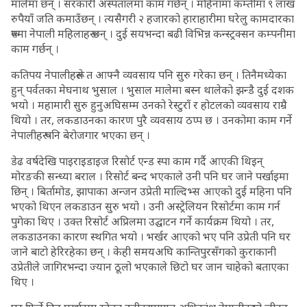
मालेमा छन् । सरकारी अस्पतालमा काम गर्छन् । महिनामा कम्तीमा ९ लाख
रुपैयाँ जति कमाउँछन् । त्यसैगरी २ हजारको हाराहारीमा घरेलु कामदारका
रूपमा नेपाली महिलाहरू छन् । दुई सयभन्दा बढी विभिन्न कन्स्ट्रक्सन कम्पनीमा
काम गर्छन् ।
कतिपय नेपालीहरूले त आफ्नै व्यवसाय पनि सुरु गरेका छन् । तिनैमध्येका
हुन् पर्वतका मेघनाथ भुसाल । भुसाल मालेमा बस्न थालेको झन्डै दुई दशक
भयो । महामारी सुरु हुनुअघिसम्म उनको रेस्टुराँ र होटलको व्यवसाय राम्रै
थियो । तर, लकडाउनका कारण पुरै व्यवसाय ठप्प छ । उनकोमा काम गर्ने
नेपालीहरू पनि बेरोजगार भएका छन् ।
डेढ वर्षदेखि पाइराइडाइज रिसोर्ट एन्ड स्पा काम गर्दै आएकी थिइन्
मोरङकी सन्ध्या बराल । रिसोर्ट बन्द भएकाले उनी पनि घर जाने पर्खाइमा
छिन् । बिर्तामोड, झापाका अन्जन उप्रेती माल्दिभ्स आएको दुई महिना पनि
भएको थिएन लकडाउन सुरु भयो । उनी अस्ट्रेलियन रिसोर्टमा काम गर्न
पुगेका थिए । उक्त रिसोर्ट अप्रिलमा उद्घाटन गर्ने कार्यक्रम थियो । तर,
लकडाउनका कारण स्थगित भयो । भर्खर आएको भए पनि उप्रेती पनि घर
जाने बाटो हेरिरहेका छन् । केही समयअघि कान्तिपुरसँगको कुराकानी
उप्रेतीले जागिरभन्दा ज्यान ठूलो भएकाले छिटो घर जान चाहेको बताएका
थिए ।