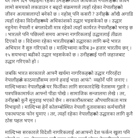
घर फिर्ने दिन पर्खाइमा रहेका उनीहरूलगायत अधिकांश नेपालीहरूको जीवन
लामो समयको लकडाउन र बढ्दो संक्रमणले त्यहाँ रहेका नेपालीहरूको
जीवन अत्यासलाग्दो बनेको छ । नहोस् पनि कसरी ? उनीहरूकै आँखै अगाडि
त्यहाँ रहेका विदेशीहरूमध्ये अधिकांशको उद्धार भइसकेको छ । उद्धार
नहुनेमा नेपाली र बंगलादेशी मात्र रहेको त्यहाँ कार्यरत नेपालीहरूको भनाइ छ
। भारतले पनि पछिल्लो समय आफ्ना नागरिकलाई उद्धारलाई तीव्रता
दिएको छ । विदेशमा रहेका भारतीयहरूको उद्धारका लागि बन्दे भारत
अभियान नै सुरु गरिएको छ । माल्दिभ्समा करिब ३० हजार भारतीय छन् ।
१५ सयभन्दा बढीको उद्धार भइसकेको छ । उनीहरूलाई पानी जहाजबाट
उद्धार गरिएको हो ।
जबकि भारत सरकारले आफ्नै खर्चमा नागरिकहरूको उद्धार गरिरहँदा
नेपालीहरूले काठमाडौंसम्म लाग्ने हवाई भाडा आफंै व्यहोर्ने पनि जनाए ।
माल्दिभ्सका नेपालीहरूले घर फिर्तीका लागि सरकारदेखि नेतासम्म गुहारे ।
पत्रपत्रिकामार्फत आफ्नो पीडा पोखे । सामाजिक सन्जालमा लेखे । तर,
उनीहरूको कुनै सुनुवाइ भएको छैन । सरकारीस्तरबाट औपचारिकता मात्र
निभाइयो । माल्दिभ्स हेर्ने कोलम्बोस्थित नेपाली दूतावासका कर्मचारीले
एकाधपटक फोन घुमाए । तर, त्यहाँ रहेका नेपालीहरूको उद्धारका लागि कुनै
ठोस पहल भएन ।
माल्दिभ्स सरकारले विदेशी नागरिकलाई आआफ्नो देश फर्कन खुला पनि