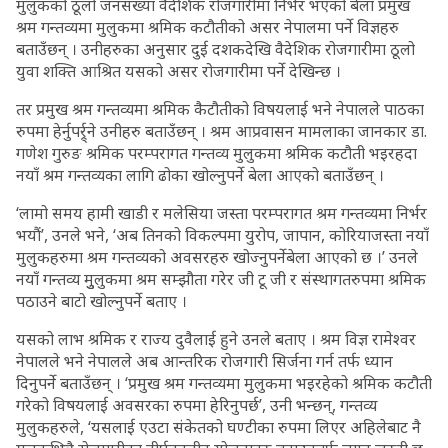
मुलुकको ठूलो जनसंख्या वैदेशिक रोजगारीमा निर्भर भएको बेला प्रमुख
श्रम गन्तव्यमा मुलुकमा श्रमिक कटौतीको असर नेपालमा पर्ने विज्ञहरु
बताउँछन् । उनीहरुका अनुसार दुई दशकदेखि वैदेशिक रोजगारीमा ठूलो
युवा शक्ति आश्रित यसको असर रोजगारीमा पर्ने देखिन्छ ।
तर प्रमुख श्रम गन्तव्यमा श्रमिक कैटौतीको विषयलाई भने नेपालले पाठका
रुपमा हेर्नुपर्र्र्ने उनीहरु बताउँछन् । श्रम आप्रवासन मामलाका जानकार डा.
गणेश गुरुङ श्रमिक परम्परागत गन्तव्य मुलुकमा श्रमिक कटौती भइरहदा
नयाँ श्रम गन्तव्यका लागि ढोका खोल्नुपर्ने बेला आएको बताउँछन् ।
‘लामो समय हामी खाडी र मलेसिया जस्ता परम्परागत श्रम गन्तव्यमा निर्भर
भयौं’, उनले भने, ‘अब तिनको विकल्पमा युरोप, जापान, कोरियाजस्ता नयाँ
मुलुकहरुमा श्रम गन्तव्यको अवसरहरु खोज्नुपर्नेबेला आएको छ ।’ उनले
नयाँ गन्तव्य मुुलुकमा श्रम सम्झौता गरेर जी टू जी र संस्थागतरुपमा श्रमिक
पठाउने बाटो खोल्नुपर्ने बताए ।
यसको लाभ श्रमिक र राज्य दुवैलाई हुने उनले बताए । श्रम विज्ञ रामेश्वर
नेपालले भने नेपालले अब आन्तरिक रोजगारी सिर्जना गर्न तर्फ ध्यान
दिनुपर्ने बताउँछन् । ‘प्रमुख श्रम गन्तव्यमा मुलुकमा भइरहेको श्रमिक कटौती
गरेको विषयलाई अवसरका रुपमा हेरिनुपर्छ’, उनी भन्छन्, गन्तव्य
मुलुकहरुले, ‘यसलाई एउटा संकेतको घण्टीका रुपमा लिएर अहिलेबाट नै