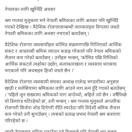
नेपालका लागि खुम्चिँदै अवसर
श्रम गन्तव्य मुलुकमा भने नेपाली श्रमिकका लागि अवसर पनि खुम्चिँदै
गएको देखिन्छ । वैदेशिक रोजगारसम्बन्धी जानकारहरु विगतमा जस्तो
नेपाली श्रमिकका लागि अवसर नभएको बताउँछन् ।
वैदेशिक रोजगार व्यवसायीहरु कोभिड संक्रमणपछि निम्तिएको आर्थिक
संकट र आप्रवासी श्रमिक ल्याउन कडाइ गरेकाले पनि नेपाल श्रमिकको
लैजान कम गरेको बताउँछन् । उनीहरु भन्छन्, ‘कोभिड पछि निम्तिको
आर्थिक संकटले त्यहाँका उद्योग, कलाकारखाना र व्यवसाय धरासाय
भएकाले पनि अवसहरु हिजो जस्तो छैन ।’
वैदेशिक रोजगार व्यवसायी संघका अध्यक्ष राजेन्द्र भण्डारीका अनुसार
खाडी र मलेसियामा श्रमिकका लागि आउने माग कम हुँदै गएको बताउँछन्
। ‘पहिले जुन संख्यामा श्रमिकको माग आउँथ्यो, अहिले त्यो छैन । वर्षैपिच्छे
यो डिमाण्ड घटिरहेको छ’, उनी भन्छन् । श्रम गन्तव्य मुलुकले आन्तरिक
रोजगारी सिर्जना जोड दिनेगरी नीति ल्याउँदा पनि विदेशी श्रमिक लैजान
कम गरेको उनी सुनाउँछन् । त्यसको प्रत्यक्ष प्रभाव नेपाली श्रम बजारमा
परिरहेको छ ।
त्यस्तै नेपालबाट श्रमिक पठाउँदा हुने ढिलाइले पनि नेपाली श्रम बजार