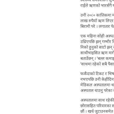
राईले ऋणको भारसँगै घ
उनी २०८० कात्तिकमा म
लाख रुपैयाँ ऋण लिएर 
बिरामी परे । लगातार प
एक महिना सोही अस्पता
उध्रिएपछि झन् गम्भीर 
निको हुनुको साटो झन् 
साथीभाइसित ऋण मागेर 
बताउँछन् । ‘बल्ल कमा
‘साथमा रहेको सबै पैसा
फर्कँदाको टिकट र भिषा
नभएपछि उनी केहीदिन 
मेडिकल अस्पतालमा थ
अस्पताल धाउनु परेका
अस्पतालमा साथ रहेकी 
छोरासहित परिवारका सब
छौं । खर्च जुटाउनसमेत