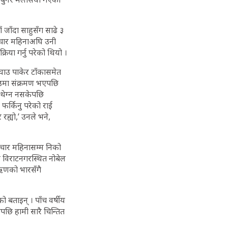
जाँदा साहुसँग साढे ३
ै चार महिनाअघि उनी
िया गर्नु परेको थियो ।
घाउ पाकेर टाँकासमेत
घाउमा संक्रमण भएपछि
 थेग्न नसकेपछि
र्किनु परेको राई
ह्यो,’ उनले भने,
र चार महिनासम्म निको
 विराटनगरस्थित नोबेल
ऋणको भारसँगै
 बताइन् । पाँच वर्षीय
छि हामी सारै चिन्तित