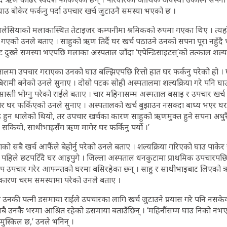
ाउ बोकेर फर्कनु पर्दा उपचार खर्च जुटाउनै समस्या भएको छ ।
लेसियाको मलाकास्थित तेटाइजर कम्पनीमा श्रमिकको रुपमा गएका थिए । त्यहाँ 
गएको उनले बताए । साहुको ऋण तिर्दै घर खर्च पठाउने उनको सपना पूरा नहुँद
ेट दुख्ने समस्या भएपछि मलाका अस्पताल जाँदा ‘एपेन्डिसाइटस्’को तत्काल शल्यक्र
लमा उपचार गराएका उनको घाउ बल्झिएपछि रित्तो हात घर फर्कनु परेको हो । 
बिरामी बनेको उनले सुनाए । दोस्रो पटक सोही अस्पतालमा शल्यक्रिया गरे पनि 
सास्ती भोग्नु परेको राईले बताए । चार महिनासम्म अस्पताल बसाइ र उपचार खर्च
घर फर्किएको उनले सुनाए । अस्पतालको खर्च बुझाउन नसक्दा बाध्य भएर घर फ
इ हुन थालेको थियो, तर उपचार खर्चका कारण साहुको ऋणमुक्त हुने सपना अधुरै र
 सकियो, साथीभाइसँग ऋण मागेर घर फर्किनु पर्यो ।’
को सबै खर्च आफैंले बेहोर्नु परेको उनले बताए । शल्यक्रिया गरिएको घाउ पाके
पहिले छटपटिँदै घर आइपुगे । जिल्ला अस्पताल धनकुटामा प्राथमिक उपचारपछि
प उपचार गरेर आफन्तको घरमा बसिरहेका छन् । साहु र साथीभाइबाट लिएको 
 कारण चरम समस्यामा परेको उनले बताए ।
उनकी पत्नी डसमाया राईले उपचारका लागि खर्च जुटाउने प्रयास गरे पनि नसकेको
ै उनकै भरमा आश्रित रहेको डसमाया बताउँछिन् । ‘महिनौंसम्म घाउ निको नभएप
 मुस्किल छ,’ उनले भनिन् ।