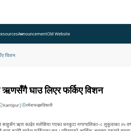
Resources
Announcement
Old Website
किए विशन
 ऋणसँगै घाउ लिएर फर्किए विशन
|
Kantipur
रमेशचन्द्र अधिकारी
ि साहुसँग ऋण काढेर मलेसिया गएका धनकुटा नगरपालिका–८ लुकुवाका २५ वर्ष
ुध्दै ऋण काढेरै स्वदेश फर्किएका छन् । परिवारको आर्थिक अवस्था उकास्ने सपन