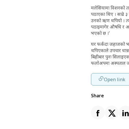
मलेसियामा विशनको तल
पठाएका थिए । साढे ३
उनको ऋण थपियो । त्य
पठाइमागेर औषधि र अस्
भएको छ ।’
घर फर्कंदा जहाजको भा
थपिएकाले उपचार धान्न
बिहीबार पुनः सिलाइएक
फलोअपमा अस्पताल जान
Open link
Share