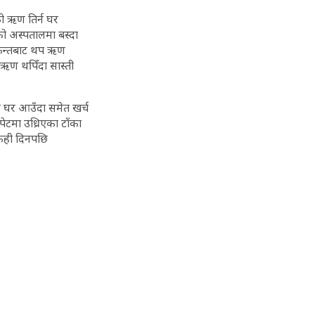
ो ऋण तिर्न घर
ो अस्पतालमा बस्दा
आफन्तबाट थप ऋण
 ऋण थपिँदा सास्ती
र घर आउँदा समेत खर्च
टमा उध्रिएका टाँका
केही दिनपछि