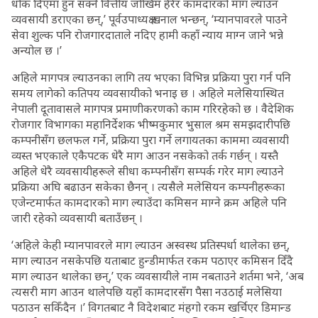
धोक दिएमा हुन सक्ने वित्तीय जोखिम हेरेर कामदारको माग ल्याउन
व्यवसायी डराएका छन्,’ पूर्वउपाध्यक्ष खनाल भन्छन्, ‘म्यानपावरले पाउने
सेवा शुल्क पनि रोजगारदाताले नदिए हामी कहाँ न्याय माग्न जाने भन्ने
अन्योल छ ।’
अहिले मागपत्र ल्याउनका लागि तय भएका विभिन्न प्रक्रिया पुरा गर्न पनि
समय लागेको कतिपय व्यवसायीको भनाइ छ । अहिले मलेसियास्थित
नेपाली दूतावासले मागपत्र प्रमाणीकरणको काम गरिरहेको छ । वैदेशिक
रोजगार विभागका महानिर्देशक भीष्मकुमार भुसाल श्रम समझदारीपछि
कम्पनीसँग छलफल गर्ने, प्रक्रिया पुरा गर्ने लगायतका काममा व्यवसायी
व्यस्त भएकाले एकैपटक धेरै माग आउन नसकेको तर्क गर्छन् । यस्तै
अहिले धेरै व्यवसायीहरूले सीधा कम्पनीसँग सम्पर्क गरेर माग ल्याउने
प्रक्रिया अघि बढाउन सकेका छैनन् । त्यसैले मलेसियन कम्पनीहरूका
एजेन्टमार्फत कामदारको माग ल्याउँदा कमिसन माग्ने क्रम अहिले पनि
जारी रहेको व्यवसायी बताउँछन् ।
‘अहिले केही म्यानपावरले माग ल्याउन अस्वस्थ प्रतिस्पर्धा थालेका छन्,
माग ल्याउन नसकेपछि यताबाट हुन्डीमार्फत रकम पठाएर कमिसन दिँदै
माग ल्याउन थालेका छन्,’ एक व्यवसायीले नाम नबताउने शर्तमा भने, ‘अब
त्यसरी माग आउन थालेपछि यहाँ कामदारसँग पैसा नउठाई मलेसिया
पठाउन सकिँदैन ।’ विगतबाट नै विदेशबाट मंहगो रकम खर्चिएर डिमान्ड