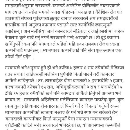
समझदारीअनुुसार सरकारले ‘स्टान्डर्ड अपरेटिङ प्रोसिड्योर’ नबनाएकाले
माग ल्याउन अन्योल भएको व्यवसायीहरूको भनाइ छ । वैदेशिक रोजगार
व्यवसायी संघका पूर्वउपाध्यक्ष कुमुद खनाल सरकारले श्रम समझदारीको
वास्तविक मर्म अनुरूप कामदार पठाउने स्पष्ट कार्यविधि ल्याउनुपर्ने
बताउँछन् । अब मलेसिया जाने कामदारले मेडिकल र आईएससीमा बाहेक
नेपालमा कुनै खर्च गर्नु नपर्ने सरकारले भन्दै आएको छ । ती दुई काममा
खर्चिनुपर्ने रकम पनि कामदारले पहिलो महिनाका तलबमा रोजगारदाता
कम्पनीबाटै पाउनेछन् । म्यानपावर कम्पनीलाई पनि सेवा शुल्कबापत एक
रुपैयाँ तिर्न पर्दैन ।
सरकारले भनेअनुसार हुने हो भने करिब ७ हजार ६ सय रुपैयाँको मेडिकल
र ३२ सयको आईएससी मलेसिया पुगेपछि फिर्ता पाउने गरी कामदार
आफैंले खर्चिनुपर्छ । तर, त्यसबाहेक बीमा बापतको ४ हजारदेखि ५ हजार,
कल्याणकारी कोषको १५ सय, अभिमुखीकरणको ७ सय र पासपोर्टको ५
देखि १५ हजार रुपैयाँको खर्च पनि कामदार आफैंले तिर्नुपर्ने अवस्था भने
कायम छ । सरकारले अहिलेसम्म मलेसियामा कामदार पठाउँदा कुन–कुन
रकम कुन प्रक्रियाबाट रोजगारदाताले फिर्ता गर्ने र ‘रिफन्ड’ गर्नुपर्ने रकम
म्यानपावर कम्पनीको खातामा नआए के गर्ने भन्ने स्पष्ट गर्न सकेको छैन ।
‘कामदारले कम्पनीबाट फिर्ता पाउनुपर्ने पैसा नपाएमा म्यानपावरको
धरौटीबाटै काटिने भनेर सरकारले भनिरहेको छ, यो अवस्थामा कम्पनीले