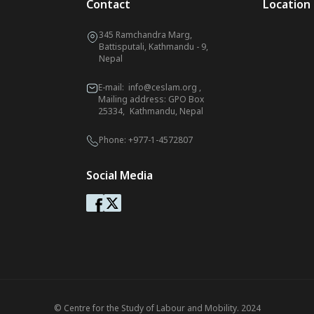
Contact
Location
345 Ramchandra Marg,
Battisputali, Kathmandu - 9,
Nepal
E-mail:
info@ceslam.org
,
Mailing address: GPO Box
25334, Kathmandu, Nepal
Phone:
+977-1-4572807
Social Media
© Centre for the Study of Labour and Mobility. 2024