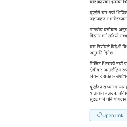
चार प्रकारका भ्रमण भ
यूएईले चार नयाँ भिजिट
जहाजहरु र मनोरञ्जन 
मानवीय बसोबास अनुमति
विस्तार गर्न सकिने सम्
यस निर्णयले विदेशी वि
अनुमति दिनेछ ।
भिजिट भिसाको नयाँ प्
क्षेत्रीय र अन्तर्राष्
नियम र सर्तहरू संशो
यूएईका सञ्चारमाध्यमहर
यातायात बढाउन, प्रविधि क
सुदृढ पार्न पनि योगदान प
Open link