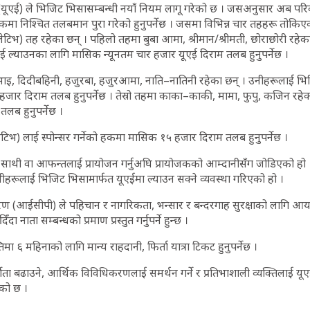
 (यूएई) ले भिजिट भिसासम्बन्धी नयाँ नियम लागू गरेको छ । जसअनुसार अब पर
 हकमा निश्चित तलबमान पुरा गरेको हुनुपर्नेछ । जसमा विभिन्न चार तहहरू तोकिएक
िलेटिभ) तह रहेका छन् । पहिलो तहमा बुबा आमा, श्रीमान/श्रीमती, छोराछोरी रहे
ई ल्याउनका लागि मासिक न्यूनतम चार हजार यूएई दिराम तलब हुनुपर्नेछ ।
ाजुभाइ, दिदीबहिनी, हजुरबा, हजुरआमा, नाति–नातिनी रहेका छन् । उनीहरूलाई भि
जार दिराम तलब हुनुपर्नेछ । तेस्रो तहमा काका–काकी, मामा, फुपु, कजिन रहेक
तलब हुनुपर्नेछ ।
टिभ) लाई स्पोन्सर गर्नेको हकमा मासिक १५ हजार दिराम तलब हुनुपर्नेछ ।
साथी वा आफन्तलाई प्रायोजन गर्नुअघि प्रायोजकको आम्दानीसँग जोडिएको हो । 
ीहरूलाई भिजिट भिसामार्फत यूएईमा ल्याउन सक्ने व्यवस्था गरिएको हो ।
रण (आईसीपी) ले पहिचान र नागरिकता, भन्सार र बन्दरगाह सुरक्षाको लागि आय 
 नाता सम्बन्धको प्रमाण प्रस्तुत गर्नुपर्ने हुन्छ ।
ा ६ महिनाको लागि मान्य राहदानी, फिर्ता यात्रा टिकट हुनुपर्नेछ ।
्शिता बढाउने, आर्थिक विविधिकरणलाई समर्थन गर्ने र प्रतिभाशाली व्यक्तिलाई यूए
ेको छ ।