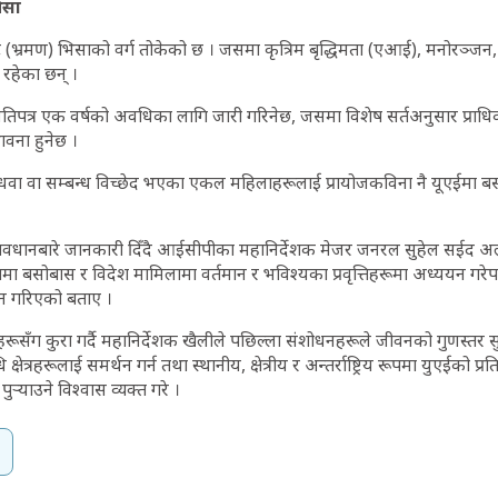
िसा
 (भ्रमण) भिसाको वर्ग तोकेको छ । जसमा कृत्रिम बृद्धिमता (एआई), मनोरञ्जन, क
रहेका छन् ।
पत्र एक वर्षको अवधिका लागि जारी गरिनेछ, जसमा विशेष सर्तअनुसार प्राधिक
भावना हुनेछ ।
धवा वा सम्बन्ध विच्छेद भएका एकल महिलाहरूलाई प्रायोजकविना नै यूएईमा बसोबा
रावधानबारे जानकारी दिँदै आईसीपीका महानिर्देशक मेजर जनरल सुहेल सईद अल
ट्रिय रुपमा बसोबास र विदेश मामिलामा वर्तमान र भविश्यका प्रवृत्तिहरूमा अध्ययन ग
धन गरिएको बताए ।
ूसँग कुरा गर्दै महानिर्देशक खैलीले पछिल्ला संशोधनहरूले जीवनको गुणस्तर सुधा
्षेत्रहरूलाई समर्थन गर्न तथा स्थानीय, क्षेत्रीय र अन्तर्राष्ट्रिय रूपमा युएईको प्र
ुर्‍याउने विश्वास व्यक्त गरे ।