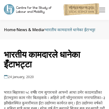
Home
News & Media
भारतीय कामदारले धानेका इँटाभट्टा
/
/
भारतीय कामदारले धानेका
इँटाभट्टा
24 January, 2020
भारत बिहारका ५८ वर्षीय राम सुगारथले आफ्नो आधा उमेर काठमाडौंका
इँटाभट्टामा काम गरेर बिताइसके । अहिले उनी चाँगुनारायण नगरपालिका–३
झौखेलस्थित कुमारीमाता इँटा उद्योगमा कार्यरत छन् । इँटा उद्योगमा वर्षको
६ महिना मात्रै काम हुन्छ । हरेक वर्ष इँटा बनाउने सिजन सुरु हुनुअगावै उनी