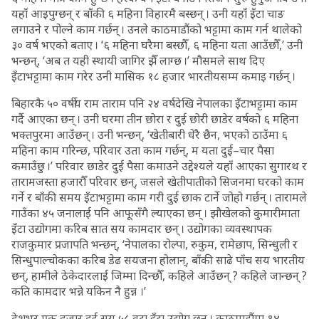
यहाँ आइपुग्छन् र बाँकी ६ महिना विहारमै बस्छन् । उनी यहाँ इँटा चाङ
लगाउने र पोल्ने काम गर्छन् । उनले काठमाडौंको भट्टामा काम गर्न थालेको
३० वर्ष भएको बताए । ‘६ महिना घरैमा बस्छौँ, ६ महिना यता आउँछौँ,’ उनी
भन्छन्, ‘अब त यही स्थायी जागिर झैँ लाग्छ ।’ मौसमले साथ दिए
इँटाभट्टामा काम गरेर उनी मासिक १८ हजार भारतीयसम्म कमाइ गर्छन् ।
बिहारकै ५० वर्षीय राम ताराम पनि २४ वर्षदेखि नेपालका इँटाभट्टामा काम
गर्दै आएका छन् । उनी घरमा तीन छोरा र दुई छोरी छाडेर वर्षको ६ महिना
भक्तपुरमा आउँछन् । उनी भन्छन्, ‘खेतीबारी धेरै छैन, भएको ठाउँमा ६
महिना काम गरिन्छ, परिवार उता काम गर्छन्, म यता दुई–चार पैसा
कमाउँछु ।’ परिवार छाडेर दुई पैसा कमाउने उद्देश्यले यहाँ आएका सुगारथ र
तारामजस्ता हजारौँ परिवार छन्, जसले खेतीपातीको सिजनमा घरको काम
गर्ने र बाँकी समय इँटाभट्टामा काम गरी दुई छाक टार्ने जोहो गर्छन् । तारामले
गाउँका ४५ जनालाई पनि आफूसँगै ल्याएका छन् । झौखेलको कुमारीमाता
इँटा उद्योगमा करिब सात सय कामदार छन् । उद्योगका व्यवस्थापक
राजकुमार प्रजापति भन्छन्, ‘नेपालका रोल्पा, रुकुम, रामेछाप, सिन्धुली र
सिन्धुपाल्चोकका करिब डेढ सयजना होलान्, बाँकी साढे पाँच सय भारतीय
छन्, हामीले ठेकेदारलाई जिम्मा दिन्छौँ, कहिले आउँछन् ? कहिले जान्छन् ?
कति कामदार भन्ने यकिन नै हुन्न ।’
देशभर एक हजार दुई सय ५८ वटा इँटा उद्योग छन् । काठमाडौंमा १४,