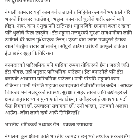
मजदुरको संख्या उच्च छ ।
नेपाली कामदार यहाँ काम गर्न लजाउने र मिहिनेत कम गर्ने भएकाले थोरै
भएको चित्रकार बताउँछन् । भट्टामा काम गर्दा धुलोले शरीर ढाक्ने मात्रै
होइन, नाक, कान र मुख पनि टालिन्छ । भट्टानजिकै छाप्रामा बस्दा र खादा
पनि धुलोले पिछा छाड्दैन । इँटाभट्टामा मजदुरको सुरक्षा सावधानीका लागि
उद्योगले धेरै ध्यान पु¥याएका छैनन् । एउटा बोरा छापेर मजदुरले इँटाका
खात पिठ्युँमा राखेर ओसार्छन् । साँघुरो ठाउँमा घरीघरी आफूले बोकेका
इँटा खसेर खुट्टा किचिदिन्छ ।
कामदारको पारिश्रमिक पनि मासिक रूपमा तोकिएको छैन । जसले जति
इँटा बोक्छ, उहीअनुसार पारिश्रमिक पाउँछन् । इँटा बनाउनेले पनि इँटा
बनाएकै आधारमा पारिश्रमिक पाउँछन् । पानी परेपछि भट्टाको काम
रोकिन्छ । पानी परेपछि भट्टाका कामदारको रोजीरोटीसमेत बस्दैन । अध्यक्ष
चित्रकार भने मजदुरको स्वास्थ्य, सुरक्षा र सहजताका लागि उद्योगहरूले
क्षमताअनुसार ध्यान पु-याएको बताउँछन् । ‘उनीहरूलाई आवश्यक पर्दा
पैसा दिएका छौँ, उपचारमा सघाएका छौँ,’ उनी भन्छन्, ‘तलबको अलावा
आउँदा–जाँदा लाग्ने खर्च आफैँ तिरिदिन्छौँ ।’
भारतीय श्रमिकको तथ्यांक छैन : प्रवक्ता उपाध्याय
नेपालमा कुन क्षेत्रमा कति भारतीय कामदार छन् भन्ने तथ्यांक सरकारसँग