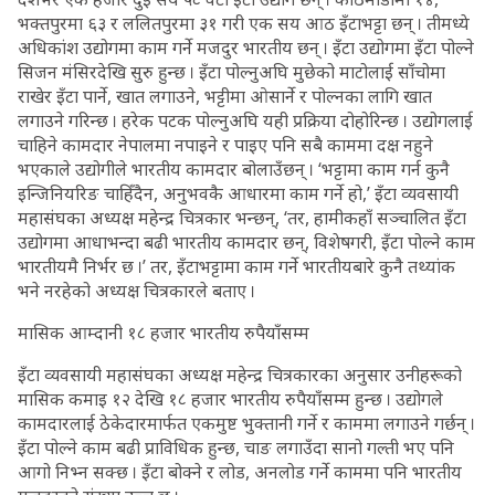
भक्तपुरमा ६३ र ललितपुरमा ३१ गरी एक सय आठ इँटाभट्टा छन् । तीमध्ये
अधिकांश उद्योगमा काम गर्ने मजदुर भारतीय छन् । इँटा उद्योगमा इँटा पोल्ने
सिजन मंसिरदेखि सुरु हुन्छ । इँटा पोल्नुअघि मुछेको माटोलाई साँचोमा
राखेर इँटा पार्ने, खात लगाउने, भट्टीमा ओसार्ने र पोल्नका लागि खात
लगाउने गरिन्छ । हरेक पटक पोल्नुअघि यही प्रक्रिया दोहोरिन्छ । उद्योगलाई
चाहिने कामदार नेपालमा नपाइने र पाइए पनि सबै काममा दक्ष नहुने
भएकाले उद्योगीले भारतीय कामदार बोलाउँछन् । ‘भट्टामा काम गर्न कुनै
इन्जिनियरिङ चाहिँदैन, अनुभवकै आधारमा काम गर्ने हो,’ इँटा व्यवसायी
महासंघका अध्यक्ष महेन्द्र चित्रकार भन्छन्, ‘तर, हामीकहाँ सञ्चालित इँटा
उद्योगमा आधाभन्दा बढी भारतीय कामदार छन्, विशेषगरी, इँटा पोल्ने काम
भारतीयमै निर्भर छ ।’ तर, इँटाभट्टामा काम गर्ने भारतीयबारे कुनै तथ्यांक
भने नरहेको अध्यक्ष चित्रकारले बताए ।
मासिक आम्दानी १८ हजार भारतीय रुपैयाँसम्म
इँटा व्यवसायी महासंघका अध्यक्ष महेन्द्र चित्रकारका अनुसार उनीहरूको
मासिक कमाइ १२ देखि १८ हजार भारतीय रुपैयाँसम्म हुन्छ । उद्योगले
कामदारलाई ठेकेदारमार्फत एकमुष्ट भुक्तानी गर्ने र काममा लगाउने गर्छन् ।
इँटा पोल्ने काम बढी प्राविधिक हुन्छ, चाङ लगाउँदा सानो गल्ती भए पनि
आगो निभ्न सक्छ । इँटा बोक्ने र लोड, अनलोड गर्ने काममा पनि भारतीय