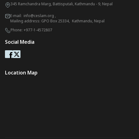
345 Ramchandra Marg, Battisputali, Kathmandu - 9, Nepal
E-mail:
info@ceslam.org
,
Mailing address: GPO Box 25334, Kathmandu, Nepal
Phone:
+977-1-4572807
Social Media
Location Map