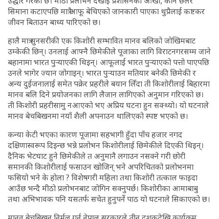
उद्धार गरेको छ। मीठा प्रलोभन देखाई प्रशासनका आँखा, कान छलेर
सिमाना कटाएपछि मात्रै आफू बेचिएको जानकारी पाएका थुप्रैलाई कष्टकर
जीवन बिताउन बाध्य पारिएको छ।
हालै मात्र सुनसरीकी एक किशोरी सम्भावित मानव बलिको जोखिमबाट
उम्केकी छिन्। उनलाई आफ्नै छिमेकीले पूजाका लागि विराटनगरसम्म जाने
बहानामा भारत पुर्‍याएकी थिइन्। आफूलाई भारत पुर्‍याएको पत्तो पाएपछि
उनले भागेर ज्यान जोगाइन्। भारत पुर्‍याउन मतियार बनेकी छिमेकी र
अन्य दुईजनालाई समेत पक्रेर प्रहरीले बयान लिँदा ती किशोरीलाई बिहारमा
मानव बलि दिने प्रयोजनका लागि लैजान लागिएको अनुमान गरिएको छ।
ती किशोरी प्रहरीसामु नआएको भए अप्रिय घटना हुन सक्थ्यो। यो घटनाले
मानव बेचबिखनमा नयाँ शैली अपनाउन थालिएको स्पष्ट भएको छ।
कन्या केटी भएका कारण पूजामा सहभागी हुँदा पाँच हजार नगद
दक्षिणास्वरूप दिइन्छ भन्ने प्रलोभन किशोरीलाई छिमेकीले दिएकी थिइन्।
दैनिक भेटघाट हुने छिमेकीले त अनुमानै लगाउन नसक्ने गरी छोरी
समानकी किशोरीलाई फसाउन खोजिन् भने अपरिचितको प्रलोभनमा
फसियो भने के होला ? विशेषगरी महिला तथा किशोरी तत्काल फाइदा
आउँछ भन्दै मीठो प्रलोभनबाट जोगिन सक्नुपर्छ। किशोरीका आमाबाबु
तथा अभिभावक पनि यसतर्फ सचेत हुनुपर्ने पाठ यो घटनाले सिकाएको छ।
मानव बेचबिखन निर्मूल गर्न नेपाल सरकारले तीन दशकदेखि कार्यक्रम