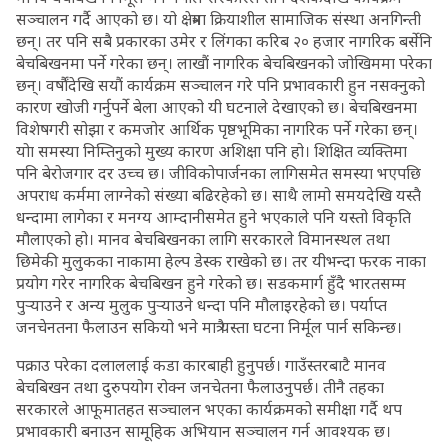
सञ्चालन गर्दै आएको छ। यो क्षेत्रमा क्रियाशील सामाजिक संस्था अनगिन्ती
छन्। तर पनि सबै प्रकारका उमेर र लिंगका करिब २० हजार नागरिक बर्सेनि
बेचबिखनमा पर्ने गरेका छन्। लाखौं नागरिक बेचबिखनको जोखिममा परेका
छन्। वर्षौंदेखि सयौं कार्यक्रम सञ्चालन गरे पनि प्रभावकारी हुन नसक्नुको
कारण खोजी गर्नुपर्ने बेला आएको यी घटनाले देखाएको छ। बेचबिखनमा
विशेषगरी सोझा र कमजोर आर्थिक पृष्ठभूमिका नागरिक पर्ने गरेका छन्।
योा समस्या निम्तिनुको मुख्य कारण अशिक्षा पनि हो। शिक्षित व्यक्तिमा
पनि बेरोजगार दर उच्च छ। जीविकोपार्जनका लागिसमेत समस्या भएपछि
अपराध कर्ममा लाग्नेको संख्या बढिरहेको छ। साथै लामो समयदेखि यस्तै
धन्दामा लागेका र मनग्य आम्दानीसमेत हुने भएकाले पनि यस्तो विकृति
मौलाएको हो। मानव बेचबिखनका लागि सरकारले विमानस्थल तथा
छिमेकी मुलुकका नाकामा हेल्प डेस्क राखेको छ। तर यीभन्दा फरक नाका
प्रयोग गरेर नागरिक बेचबिखन हुने गरेको छ। सडकमार्ग हुँदै भारतसम्म
पुर्‍याउने र अन्य मुलुक पुर्‍याउने धन्दा पनि मौलाइरहेको छ। पर्याप्त
जनचेनतना फैलाउन सकियो भने मात्रै यस्ता घटना निर्मूल पार्न सकिन्छ।
पक्राउ परेका दलाललाई कडा कारबाही हुनुपर्छ। गाउँस्तरबाटै मानव
बेचबिखन तथा दुरुपयोग रोक्न जनचेतना फैलाउनुपर्छ। तीनै तहका
सरकारले आफूमातहत सञ्चालन भएका कार्यक्रमको समीक्षा गर्दै थप
प्रभावकारी बनाउन सामूहिक अभियान सञ्चालन गर्न आवश्यक छ।