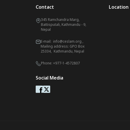
Contact
Location
345 Ramchandra Marg,
Battisputali, Kathmandu - 9,
Nepal
E-mail:
info@ceslam.org
,
Mailing address: GPO Box
25334, Kathmandu, Nepal
Phone:
+977-1-4572807
Social Media