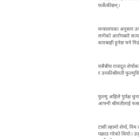
फर्केकी छन् ।
मन्त्रालयका अनुसार उन
लागेको आरोपबारे सत्य
कारबाही हुनेछ भने निर
यसैबीच राजदूत शेर्पाका 
र उनकी श्रीमती फुल्मुव
फुल्मु अहिले पुर्पक्ष थ
आफ्नी श्रीमतीलाई फस
टासी ल्हामो शेर्पा, निम
पक्राउ गरेको थियो । उ