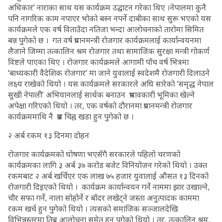
अधिकार’ नाराका साथ यस कार्यक्रम उद्घाटन गरेका थिए ।नेपालमा कुनै
पनि नागरिक काम नपाएर भोको बस्न नपर्ने दाबीका साथ सुरू भएको यस
कार्यक्रमले एक वर्ष विताउँदा नतिजा भन्दा आलोचनाको तारोमा सिमित
बन्न पुगेको छ । गत वर्ष प्रधानमन्त्री रोजगार कार्यक्रमलाई कार्यान्वयनमा
लैजाने जिम्मा तत्कालिन श्रम रोजगार तथा सामाजिक सुरक्षा मन्त्री गोकर्ण
विष्टले पाएका थिए । रोजगार कार्यक्रमले आगामी पाँच वर्ष भित्रमा
‘बाध्यकारी वैदेशिक रोजगार’ मा जाने युवालाई स्वदेशमै रोजगारी दिलाउने
लक्ष्य राखेको थियो । यस कार्यक्रमले सरकारले अघि सारेकाे ‘समृद्ध नेपाल
सुखी नेपालीे’ अभियानलाई सार्थक बनाउन प्रभावकारी भूमिका खेल्ने
अपेक्षा गरिएको थियो । तर, एक वर्षको दौरानमा प्रधानमन्त्री रोजगार
कार्यक्रममाथि नै प्रश्न चिह्न खडा हुन पुगेको छ ।
२ अर्ब रकम १३ दिनमा दोहन
रोजगार कार्यक्रमको घोषणा भएसँगै सरकारले पहिलो चरणको
कार्यक्रमका लागि ३ अर्ब ३७ करोड बजेट विनियोजन गरेको थियो । उक्त
रकमबाट २ अर्ब खर्चिएर एक लाख ७५ हजार युवालाई औसत १३ दिनको
रोजगारी दिइएको थियो । कार्यक्रम कार्यान्वयन गर्ने नाममा झार उखाल्ने,
चौर सफा गर्ने, नाला सोहोर्ने र बाँदर लखेट्ने जस्ता अनुत्पादक काममा
रकम खर्च हुन पुगेको थियो । त्यसको समाजिक सञ्जालदेखि
विभिन्नस्तरमा तिब्र आलोचना समेत हुन पुगेको थियो । तर, तत्कालिन श्रम,