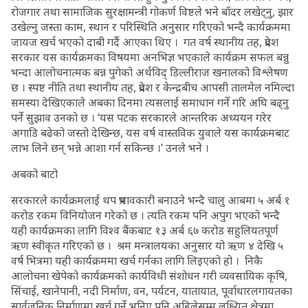
रोजगार तथा सामाजिक सुरक्षामन्त्री गोकर्ण विष्टले भने बाँदर लखेट्नु, झार
उखेल्नु जस्ता काम, स्थान र परिस्थिति अनुसार गरिएको भन्दै कार्यक्रममा
जायज खर्च भएको दाबी गर्दै आएका थिए । गत वर्ष स्थानीय तह, प्रदेश
सरकार यस कार्यक्रमका विषयमा अनभिज्ञ भएकाले कार्यक्रम सफल बन्नु
भन्दा आलोचनात्मक बन्न पुगेको अर्थविद् डिल्लीराज खनालको विश्लेषण
छ । स्पष्ट नीति तथा स्थानीय तह, प्रदेश र केन्द्रबीच आपसी तालमेल नमिल्दा
समस्या देखिएकाले अबका दिनमा त्यसलाई समाधान गर्ने गरि अघि बढ्नु
पर्ने सुझाव उनको छ । ‘यस पटक सरकारले आन्तरिक अध्ययन गरेर
अगाडि बढेको जस्तो देखिन्छ, यस वर्ष वास्तविक युवाले यस कार्यक्रमबाट
लाभ लिने छन् भन्ने आशा गर्न सकिन्छ ।’ उनले भने ।
अबको बाटो
सरकारले कार्यक्रमलाई थप प्रभावकारी बनाउने भन्दै चालु आबमा ५ अर्ब १
करोड रकम विनियोजन गरेको छ । त्यति रकम पनि अपुग भएको भन्दै
यही कार्यक्रमका लागि विश्व बैंकबाट १३ अर्ब ६७ करोड सहुलियतपूर्ण
ऋण स्वीकृत गरिएकाे छ । श्रम मन्त्रालयका अनुसार यो ऋण ४ देखि ५
वर्ष भित्रमा यही कार्यक्रममा खर्च गर्नका लागि लिइएको हो । निकै
आलोचना खेपेको कार्यक्रमको कार्यविधी संशोधन गरी व्यवसायिक कृषि,
सिंचाई, खानेपानी, नदी निर्माण, वन, पर्यटन, यातायात, पूर्वाधारलगायतका
सार्वजनिक निर्माणमा खर्च गर्ने भनिए पनि अहिलेसम्म लक्ष्यित क्षेत्रमा