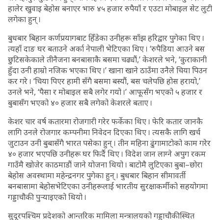
हालेर खुवाइ बेहोस बनाएर भारु ४५ हजार रुपैयाँ र एउटा मोबाइल सेट लुटी
लगेका हुन् ।
बुधबार बिहान कर्णप्रयागबाट हिँडेका उनीहरू साँझ हरिद्वार पुगेका थिए ।
त्यहाँ दाङ घर बताउने अर्का नेपाली भेटिएका थिए । ‘रुपैडिया आउने बस
छुटिसकेकाले तीनैजना बनबासाकै बसमा चढ्यौं,’ केशरले भने, ‘कुराकानी
हुँदा उनी हाम्रो नजिक भएका थिए ।’ खाना खाने ठाउँमा उनैले चिया पिउन
कर गरे । ‘चिया पिएर हामी सँगै बसमा बस्यौं, बस चलेपछि होस हरायो,’
उनले भने, ‘पैसा र मोबाइल सबै लगेर गयो ।’ आफूसँग भएको ५ हजार र
बुबासँग भएको ४० हजार सबै लगेको केशरले बताए ।
केशर चार वर्ष कतारमा रोजगारी गरेर फर्केका थिए । फेरि कतार जानकै
लागि उनले रोजगार कम्पनीमा निवेदन दिएका थिए । त्यसकै लागि खर्च
जुटाउन उनी बुबासँगै भारत पसेका हुन् । तीन महिना ढुंगामाटोको काम गरेर
४० हजार भएपछि उनीहरू घर फिर्दै थिए । विदेश जान लाग्ने अपुग रकम
गाउँमै खोजेर काठमाडौं जाने योजना थियो । बाटोमै लुटिएका बुबा–छोरा
बेहोस अवस्थामा महेन्द्रनगर पुगेका हुन् । बुधबार बिहान सीमावर्ती
बनबासामा बेहोसभेटिएका उनीहरूलाई भारतीय सुरक्षाकर्मीको सहयोगमा
गड्डाचौकी पुर्‍याइएको थियो ।
सुदूरपश्चिम प्रदेशको आन्तरिक मामिला मन्त्रालयको गड्डाचौकीस्थित