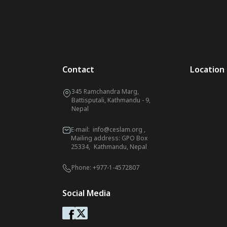
Contact
Location
345 Ramchandra Marg,
Battisputali, Kathmandu - 9,
Nepal
E-mail:
info@ceslam.org
,
Mailing address: GPO Box
25334, Kathmandu, Nepal
Phone:
+977-1-4572807
Social Media