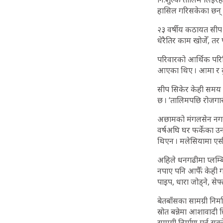
हासिल गरिसकेका छन् 
२३ वर्षीय कठायत सीप स
धेरैतिर काम खोजेँ, त
परिवारको आर्थिक परिस
आएका थिए । आमा र दु
सीप सिकेर केही समय 
छ । ‘तालिमपछि रोजगा
अछामको मंगलसेन नगरप
वर्षअघि घर फर्केका उनल
थिएन । मलेसियामा एस
अहिले धनगढीमा प्लम्ब
नपाए पनि आफैँ केही गर
पाइप, धारा जोड्ने, से
बेतबाँसका सामग्री न
स्रोत बन्नेमा आशावादी
सामग्री निर्माण गर्न 