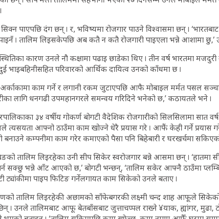
।
िक्न पाएपछि दंग छन् । र, भविष्यमा रोजगार पाउने विश्वासमा छन् । ‘भारतबाट
र पाइनँ । तालिम लिइसकेपछि अब कतै न कतै रोजगारी पाइएला भन्ने आशामा छु,’ उ
्थितिका कारण उनले नौ कक्षामा पढाइ छाडेका थिए । तीन वर्ष भारतमा मजदुरी ग
ई भाइबहिनीसहित परिवारको आर्थिक दायित्व उनको काँधमा छ ।
अर्काकामा काम गर्ने र लगानी रकम जुटाएपछि आफै मोबाइल मर्मत पसल सञ्चा
रीका लागि धनगढी उपमहानगरले समन्वय गरिदिने भनेको छ,’ कठायतले भने ।
ालिकाका ३४ वर्षीय गोकर्ण बोगटी वैदेशिक रोजगारीको सिलसिलामा सात वर्ष 
े त्यसयता आफ्नो ठाउँमा काम खोज्ने धेरै प्रयास गरे । आफैं केही गर्ने प्रयास 
ी बनाउने कम्पनीमा काम गरेर कमाएको पैसा पनि बिहेबारी र घरखर्चमा सकिएक
िङको तालिम लिइरहेका उनी सीप सिकेर स्वरोजगार बन्ने आसमा छन् । ‘हातमा 
्न सक्छु भन्ने आँट आएको छ,’ बोगटी भन्छन्, ‘तालिम सकेर आफ्नै ठाउँमा प्लम्ब
फ्टी ट्यांकीमा पाइप फिटिङ गर्नेलगायत काम सिकेको उनले बताए ।
िर्माणको तालिम लिइरहेकी अछामको साँफेबगरकी लक्ष्मी चन्द शाह आफूले सि
 छिन् । उनले तालिमबाट आफू बेतबाँसबाट जुत्ताचप्पल राख्ने ¥याक, ह्यांगर, मुढ
सक्ने भएको बताइन् । ‘तालिम सकिएपछि काम खोज्छु, काम नपाए आफैँ घरमा सामान