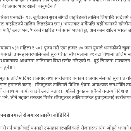
बेरोजगार भएर खाली बस्नुपर्दैन ।’
 गरेका धनगढी– १२, जुगेडाका सुरत बोगटी वाइरिङको तालिम लिएपछि स्वदेशमै क
ण्टा वाइरिङको तालिम लिइरहेका छन् । ‘भारतबाट फर्केपछि यहीँ कामको खोजीम
 पाएँ,’ उनले भने, ‘घरको वाइरिङ गर्न सक्ने भएको छु, अब काम खोज्न भारत जान
लिकाका ५३९ महिला र ५०१ पुरुष गरी एक हजार ४० जना युवाले धनगढीको खुल
। धनगढी उपमहानगरपालिकाले सुरु गरेको सीप मेलामा २९ वटा विधामा तालिम 
्यकताका आधारमा तालिमका विधा छनोट गरिएको छ । दुई सिफ्टमा सञ्चालन भ
न हुनेछ ।
पमूलक तालिम दिएर रोजगार तथा स्वरोजगार बनाउन रोजगार मेलाको सुरुवात 
ल हमालले बताए । सीपमूलक तालिमले विभिन्न क्षेत्रमा आवश्यक जनशक्ति तया
्ने अवस्थामा कमी आउने उनले बताए । ‘अहिले युवाहरू सबैको गन्तव्य विदेश छ 
उनले भने, ‘तीनै तहका सरकार मिलेर सीपमूलक तालिममार्फत युवाहरूलाई स्वरोजग
महानगरले रोजगारदातासँग जोडिदिने
ारी गर्न चाहनेलाई धनगढी उपमहानगरपालिकाले रोजगारदतासँग जोड्ने भएको