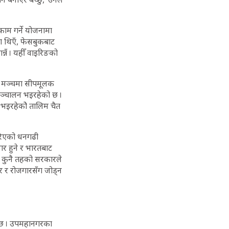
ाम गर्ने योजनामा
ा थिएँ, फेसबुकबाट
्नँ । यहीँ वाइरिङको
ा मञ्चमा सीपमूलक
सञ्चालन भइरहेको छ ।
इरहेकोे तालिम चैत
गरिएको धनगढी
र हुने र भारतबाट
। कुनै तहको सरकारले
ार र रोजगारसँग जोड्न
 छ । उपमहानगरका