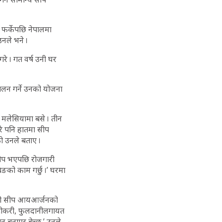
 फर्केपछि नेपालमा
नले भने ।
रे । गत वर्ष उनी घर
लन गर्ने उनको योजना
मलेसियामा बसे । तीन
गरे पनि हातमा सीप
ो उनले बताए ।
सीप भएपछि रोजगारी
िङको काम गर्छु ।’ घरमा
केको सीप आयआर्जनको
ा, टोकरी, फुलदानीलगायत
 बनाएर बेच्छु,’ उनले