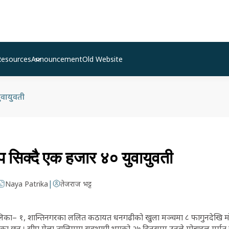
Resources
Announcement
Old Website
ुवायुवती
प सिक्दै एक हजार ४० युवायुवती
|
Naya Patrika
तेजराज भट्ट
का– १, शान्तिनगरका ललित कठायत धनगढीको खुला मञ्चमा ८ फागुनदेखि मोब
ेका छन् । सीप मेला तालिममा सहभागी भएको २७ दिनसम्म उनले मोबाइल मर्मत गर