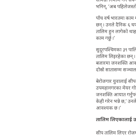
भनिन्, ‘अब पहिलेजस्तो 
पाँच वर्ष भारतमा काम
छन् । उनले दैनिक ६ घ
तालिम हुन लागेको थाहा
काम गर्छु ।’
सुदूरपश्चिमका ३९ पा
तालिम लिइरहेका छन् 
बजारमा जनशक्ति आवश
दोस्रो सातासम्म सञ्चाल
बेरोजगार युवालाई सी
उपमहानगरका मेयर गोपा
जनशक्ति आयात गर्नुपर
केही गरेन भन्ने छ,’ 
आवश्यक छ ।’
तालिम लिएकालाई उप
सीप तालिम लिएर रोजग