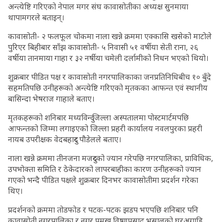
अन्त्येष्टि गरिएको नेपाल मगर संघ कावासोतीका अध्यक्ष सुनमाया
थापामगरले बताइन्।
कावासोती- २ फलफूल चोकमा नाला खन्ने क्रममा एक्कासि खसेको माटोले
पुरिएर बिहीबार साँझ कावासोती- ५ निवासी ५१ वर्षीया सेती राना, २६
वर्षीया तानमाया गाहा र ३२ नर्षीया चमेली दर्लामीको निधन भएको थियो।
शुक्रबार पीडित पक्ष र कावासोती नगरपालिकाका जनप्रतिनिधिबीच १० बुँदे
सहमतिपछि उनीहरूको अन्त्येष्टि गरिएको मृतकका आफन्त एवं स्थानीय
बासिन्दा भेषराज गाहाले बताए।
मृतकहरूको शनिबार मध्यविन्दु जिल्ला अस्पतालमा पोस्टमार्टमपछि
आफन्तको जिम्मा लगाइएको जिल्ला प्रहरी कार्यालय नवलपुरका प्रहरी
नायब उपरीक्षक वेदबहादुर पौडेलले बताए।
नाला खन्ने क्रममा तीनजना मजदुरको ज्यान गरेपछि नगरपालिका, प्राविधिक,
उपभोक्ता समिति र ठेकेदारको लापरबाहीका कारण उनीहरूको ज्यान
गएको भन्दै पीडित पक्षले शुक्रबार दिनभर कावासोतीमा प्रदर्शन गरेका
थिए।
प्रदर्शनको क्रममा तोडफोड र पटक-पटक झडप भएपछि शनिबार पनि
कावासोती नगरपालिका र नगर प्रमुख विष्णुप्रसाद भुसालको घरअगाडि