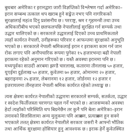
बुधबार अमेरिका र इरानद्वारा जारी विज्ञप्तिको विश्लेषण गर्दा अमेरिका–
इरान सम्बन्ध तत्काल थप खराब हुने सङ्केत नभए पनि नागरिकको
सुरक्षालाई महìव दिनु प्रशंसनीय छ । परराष्ट्र, श्रम र गृहमन्त्री तथा उच्च
अधिकारीबीच भएको छलफलपछि नेपालीलाई सुरक्षित गर्न सम्पर्क तथा
उद्धार थालिएको छ । सरकारले उद्धारलाई दिएको उच्च प्राथमिकताले
त्यहाँ कार्यरत नेपाली, उनीहरूका परिवार र आफन्तमा सुरक्षाको अनुभूति
भएको छ । सरकारले नेपाली श्रमिकलाई इरान र इराकमा काम गर्न जान
रोक लगाए पनि अनौपचारिक रूपमा पुगेका १५ हजारभन्दा बढी नेपाली
इराकमा रहेको अनुमान गरिएको छ । यस्तै अवस्था इरानमा पनि छ ।
मध्यपूर्वका साउदी अरबमा झण्डै चारलाख, कतारमा तीनलाख ५० हजार,
यूएईमा दुईलाख ५० हजार, कुवेतमा ७० हजार, ओमानमा २० हजार,
बहराइनमा २५ हजार, लेबनानमा १२ हजार, जोर्डनमा १२ हजार र
इजरायलमा तीनहजार नेपाली श्रमिक कार्यरत रहेको तथ्याङ्क छ ।
त्यस क्षेत्रमा कार्यरत नेपालीको उद्धारमा सरकारले सम्पर्क, सतर्कता, उद्धार
र स्वदेश फिर्तीजस्ता चरणगत पहल गर्ने भएको छ । आजसम्मको अवस्था
हेर्दा त्यहाँको परिस्थिति थप बिग्रनेछैन तर कुनै पनि बेला अमेरिका–इरान
तनावको सिलसिलामा अन्य मुलुकमा पनि आक्रमण, प्रत्याक्रमण हुन सक्ने
भएकाले तत्तत् क्षेत्रमा कार्यरत नेपालीले सरकार जसरी नै आफ्नो भौतिक
तथा आर्थिक सुरक्षामा होसियार हुनु आवश्यक छ । इराक हेर्ने कुवेतस्थित