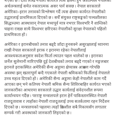
भएको छ । दशौँ लाख नेपाली कार्यरत त्यस क्षेत्रमा हुने अशान्तिले नेपालको
अर्थतन्त्रलाई समेत नकारात्मक असर पार्न सक्छ । नेपाल सरकारले
अमेरिका–इरान तनावको विश्लेषण गर्दै त्यस क्षेत्रमा कार्यरत नेपालीको
उद्धारलाई प्राथमिकता दिएको छ । सधैँ संयुक्त राष्ट्रसङ्घको पञ्चशीलका
सिद्धान्तमा आस्थावान् नेपाल मध्यपूर्व मात्र नभएर विश्वभरि नै शान्तिको
चाहना राख्छ साथै विश्वभर छरिएका नेपालीको सुरक्षा नेपालको पहिलो
प्राथमिकता हो ।
अमेरिका र इरानबीचको तनाव बढ्दै जाँदा हुनसक्ने असुरक्षालाई ध्यानमा
राखी नेपाल सरकारले इराक र इरानमा रहेका नेपालीलाई
आवश्यकताअनुसार स्वदेश फिर्ता ल्याउन पहल थालेको छ । इरानका
जर्नेल सुलेमानी मारिएपछि दुई देशबीचको तनाव बढ्दै गएको र मङ्गलबार
इरानले इराकस्थित अमेरिकी सैन्य अड्डामा क्षेप्यास्त्र आक्रमण गरेपछि
अवस्था झन् खतरापूर्ण बन्दै गएकाले नेपाली श्रमिकको फिर्तीलाई नेपालले
उच्च महìव दिएको हो । अमेरिकी सैन्य अड्डामा केही नेपालीले काम गर्दै
आएका छन् भने कतिपय नेपाली श्रमिक सैन्य शिविरबाहिर कार्यरत भएको
जानकारीका आधारमा सरकारले उद्धार कार्यलाई संवेदनशील रूपमा
कार्यान्वयन गर्दैछ । परराष्ट्र मन्त्रालयले इरान हेर्ने पाकिस्तानस्थित नेपाली
राजदूतावास र त्यहाँका नेपाली राजदूतलाई उच्च सतर्कतामा रहन निर्देशन
दिएको छ । मन्त्रालयको पहलमा त्यहाँ क्रियाशील सबै निकायसँग लगातार
सम्पर्क गरी अवस्थाको जानकारी लिइएको छ ।