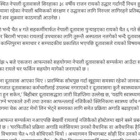
ित नेपाली दूतावासले सिरहाका ३८ वर्षीय राजन रायको उद्धार गर्दागर्दै निधन ह
यामा रहेका नेपाली श्रमिकको संरक्षण र उद्धारका लागि निरन्तर लागिरहने प्रतिब
ो शव शुक्रवार काठमाडौं आउनेछ ।
भन्दै चैत ४ गते सहकर्मीमार्फत नेपाली दूतावास पुर्‍याइएका रायको चैत ६ गते स
ीर बिरामी भएका रायलाई उपचारका लागि तुरुन्तै अस्पताल नलगेको भन्दै दूतावा
ारे कान्तिपुरमा समाचार र सम्पादकीय प्रकाशित भएपछि दूतावासले रायको विषय
साँझ ५ बजे एकजना आफन्तको सहयोगमा नेपाली दूतावासको सम्पर्कमा आउँदा साम
एका रायले घर फर्किन सहयोग मागेको जनाएको छ ।
ा दूतावास आएका थिए । प्रारम्भिक सोधपुछ गर्दा खुट्टामा समस्या रहेको जानक
 दूतावासका कर्मचारीलाई उपलब्ध नगराएको र दूतावासमा कुनै स्वास्थ्यकर्मी नर
था हुन सकेन,’ बिहीबार दूतावासद्धारा जारी विज्ञप्तिमा उल्लेख छ, ‘यद्यपि स्वास्थ्
न लाग्ने भएकाले उनी तथा उनका आफन्तलाई नजिकैको क्लिनिकमा स्वास्थ्य जाँच 
गमा चेक आउट मेमो लिन भेट्ने समयका लागि समेत प्रक्रिया अगाडि बढाइएको 
्त सम्पर्कमा नआएपछि बेखर्ची रायलाई नजिकैको होस्टेलमा खाने बस्ने प्रब
छ । ‘घरफिर्तीको प्रक्रिया अगाडि मलेसियामा उनको वैधानिक वा अवैधानिक है
विभागमा चैत ५ गते सोधिएको थियो । अध्यागमन विभागबाट सोही दिन उनको वर्