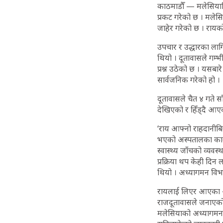
काठमाडौँ — मलेसियास्थ
प्रकट गरेको छ । मलेसि
जाहेर गरेको छ । रायक
उपचार र उद्धारका लागि 
थियो । दूतावासले गम्भ
प्रश्न उठेको छ । यसब
सार्वजनिक गरेको हो ।
दूतावासले चैत ४ गते 
देखिएको र हिँड्दै आ
‘राय आफ्नो राहदानीबिन
भएको अस्पतालका कागजात
स्वास्थ्य जाँचको व्यवस्
प्रक्रिया थप केही दि
थियो । अध्यागमन विभा
रायलाई लिएर आएका आफन
राजदूतावासले जनाएको 
मलेसियाको अध्यागमन 