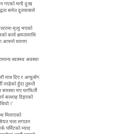
ुन गएको भन्दै दु:ख
द्धता समेत दूतावासले
ेल्टरमा मृत्यु भएको
सको कार्य क्षमतामाथि
मा आफ्नो धारणा
ान्य स्वास्थ्य अवस्था
ारी मात्र दिए र आफूसँग
हेको हुँदा तुरुन्तै
यमा समस्या भए घरफिर्ती
गर्न सल्लाह दिइएको
थियो ।’
न्ध मिलाएको
सियत पत्ता लगाउन
क पर्मिटको म्याद