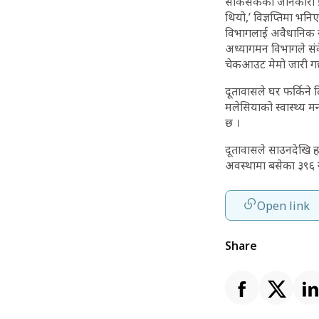
सकिसकेको जानकारी प्रा
थियो,’ विज्ञप्तिमा भ
विभागलाई अवैधानिक र
अध्यागमन विभागले संव
चेकआउट मेमो जारी गर्
दूतावासले घर फर्किने
मलेसियाको स्वास्थ्य मन
छ ।
दूतावासले साउनदेखि 
अवस्थामा बसेका ३९६ 
Open link
Share