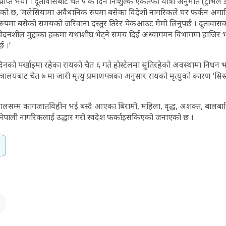
प्त भयो । दूतावासबाट चैत ५ कै दिन निःशुल्क एकतर्फी यात्रा अनुमति (ट्राभल 
निएको छ, ‘मलेसियामा अवैधानिक रुपमा बसेका विदेशी नागरिकले घर फर्कन अग
ुपमा बसेको समयको जरिवाना दस्तुर तिरेर चेकआउट मेमो लिनुपर्छ । दूतावास
ेदनशील मुद्दाका हकमा यथाशीघ्र भेट्ने समय दिई अध्यागमन विभागमा हाजिर
छ ।’
 दिनको पर्खाइमा रहेका रायको चैत ६ गते होस्टेलमा सुतिरहेको अवस्थामा निध
्त्रालयबाट चैत ७ मा जारी मृत्यु प्रमाणपत्रका अनुसार रायको मृत्युको कारण ‘सिस
हालसम्म कागजातविहीन भई बस्दै आएका बिरामी, महिला, वृद्ध, अशक्त, बालब
नेपाली नागरिकलाई उद्धार गरी स्वदेश फर्काइसकिएको जनाएको छ ।