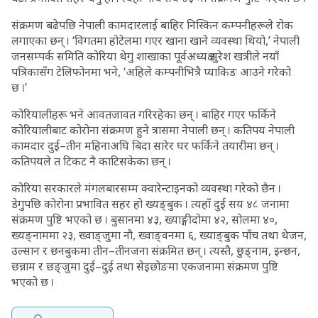
संक्रमण बढेपछि नेपाली कामदारलाई बाहिर निस्किन कम्पनीहरूले रोक
लगाएका छन् । ‘विगतमा होटेलमा गएर खाना खाने व्यवस्था थियो,’ नेपाली
जनसम्पर्क समिति कोरिया थेगु शाखाका पूर्वअध्यक्ष सुरेश खत्रीले नयाँ
पत्रिकासँग टेलिफोनमा भने, ‘अहिले कम्पनीभित्रै प्याकिङ आउने गरेको
छ ।’
कोरियालीहरू भने आवतजावत गरिरहेका छन् । बाहिर गएर फर्किने
कोरियालीबाट कोरोना संक्रमण हुने त्रासमा नेपाली छन् । कतिपय नेपाली
कामदार दुई–तीन महिनाअघि बिदा सारेर घर फर्किने तयारीमा छन् ।
कतिपयले त टिकट नै काटिसकेका छन् ।
कोरिया सरकारले मंगलबारसम्म क्वारेन्टाइनको व्यवस्था गरेको छैन ।
डेगुपछि कोरोना प्रभावित सहर हो ख्यङ्बुक । त्यहाँ दुई सय ४८ जनामा
संक्रमण पुष्टि भएको छ । बुसानमा ४३, ख्याङ्गीदोमा ४२, सोलमा ४०,
ख्यङ्नाममा २३, ख्वाङ्जुमा नौ, ख्वाङ्वनमा ६, ख्याङ्बुक पाँच तथा थेजन,
उल्सान र छनबुकमा तीन–तीनजना संक्रमित छन् । त्यस्तै, छुङ्नाम, इन्छन,
छन्नाम र छङ्जुमा दुई–दुई तथा सेइछोङमा एकजनामा संक्रमण पुष्टि
भएको छ ।