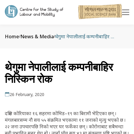
Home
News & Media
थेगुमा नेपालीलाई कम्पनीबाहिर निस्किन रोक
/
/
थेगुमा नेपालीलाई कम्पनीबाहिर
निस्किन रोक
26 February, 2020
दक्षिण कोरियाका १६ सहरमा कोभिड–१९ का बिरामी भेटिएका छन् ।
मंगलबारसम्म नौ सय ५५ संक्रमित भएकामा ११ जनाको मृत्यु भएको छ ।
२२ जना उपचारपछि निको भएर घर फर्केका छन् । कोरोनाबाट सबैभन्दा
बढी प्रभावित सहर थेगु हो । त्यहाँ पाँच सय ४३ मा संक्रमण पुष्टि भएको छ ।