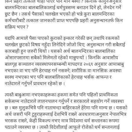
किन प्रहरी तत्काल थाहा पाएर पनि मौन बस्यो ? किनकि कानुनअनुसार
बालमन्दिरका बालबालिकालाई धर्मपुत्रसम्म बनाउन दिने हो, लेनदेन गर्ने
छुट छैन । तसर्थ पैसाको चलखेल भएको हो भन्ने कुरा बालमन्दिरका
कर्मचारीबाटै तत्काल जानकारी प्राप्त भएपछि प्रहरी अनुसन्धानतर्फ किन
सक्रिय भएन ?
यद्यपि आमाले पैसा पाएको कुराको इन्कार गरेकी छन् तथापि रकमको
चलखेल छुटको विषय नहुँदा लिनेदिने जोजो थिए; अनुसन्धान गरी सबैलाई
कारबाही हुन जरुरी थियो । यसको अर्थ बालमन्दिरका बालबालिका
ओसारपसारमा सबैको मिलेमतो रहेको मान्नुपर्‍यो । किनकि आवासीय
बालगृह सञ्चालन व्यवस्थापनसम्बन्धी मापदण्ड २०६९ अनुसार आमाबाबु
नभएका वा भए पनि हेरचाह गर्न नसक्ने; शारीरिक वा मानसिक अवस्था
स्वस्थ नभएका भए पनि बालबालिकाको हेरचाह भर्सक आफन्त र
नातेदारले गर्नुपर्ने प्रावधान रहेको छ ।
त्यस्तै बाबुआमा नभएकाहरूका हकमा समेत पनि पहिलो प्राथमिकता
सकेसम्म नातेदारले लालनपालन गर्नुपर्ने र सरकारले सहयोग गर्ने व्यवस्था
छ । बरु मुलुकभित्रै पनि नाताभन्दा बाहिरकाले हेरेमा पनि मान्य छ । यसको
अर्थ जसरी पनि टुहुराहरूलाई देशभित्रै राख्ने अवधारणाअनुसार नेपालभित्र
भरसक राख्ने, केही विकल्प नभए मात्र विदेशमा धर्म सन्तानका रूपमा
पठाउने व्यवस्था छ । त्यस्तै विदेशीलाई आफूले रोजेको धर्म सन्तानलाई