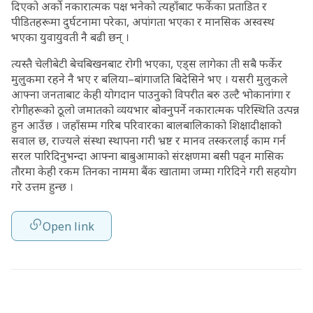
दिएको अर्को नकारात्मक पक्ष भनेको त्यहाँबाट फर्केका प्रताडित र
पीडितहरूमा दुर्घटनामा परेका, अपांगता भएका र मानसिक अस्वस्थ
भएका युवायुवती नै बढी छन् ।
त्यस्तै चेलीबेटी बेचबिखनबाट रोगी भएका, एड्स लागेका ती सबै फर्केर
मुलुकमा रहने नै भए र बलिया–बांगाजति बिदेसिने भए । यसरी मुलुकले
आफ्ना जनताबाट केही योगदान पाउनुको विपरीत बरु उल्टै भोकानांगा र
रोगीहरूको ठूलो जमातको व्ययभार बोक्नुपर्ने नकारात्मक परिस्थिति उत्पन्न
हुन आउँछ । जहाँसम्म गरिब परिवारका बालबालिकाको शिक्षादीक्षाको
सवाल छ, राज्यले संस्था स्थापना गरी भ्रष्ट र मानव तस्करलाई काम गर्न
सरल पारिदिनुभन्दा आफ्ना बाबुआमाको संरक्षणमा बसी पढ्न मासिक
तौरमा केही रकम तिनका नाममा बैंक खातामा जम्मा गरिदिने गरी सहयोग
गरे उत्तम हुन्छ ।
Open link