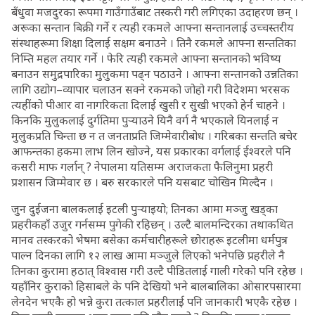
बँधुवा मजदुरका रूपमा गाउँगाउँबाट तस्करी गरी लगिएका उदाहरण छन् ।
अरूका सन्तान बिक्री गर्ने र त्यही रकमले आफ्ना सन्तानलाई उच्चस्तरीय
संस्थाहरूमा शिक्षा दिलाई सक्षम बनाउने । तिनै रकमले आफ्ना सन्ततिका
निम्ति महल तयार गर्ने । फेरि त्यही रकमले आफ्ना सन्तानको भविष्य
बनाउन समुद्रपारिका मुलुकमा पढ्न पठाउने । आफ्ना सन्तानको उन्नतिका
लागि उद्योग–व्यापार चलाउन सक्ने रकमको जोहो गरी विदेशमा भरसक
त्यहींको पीआर वा नागरिकता दिलाई खुसी र सुखी भएको हेर्न चाहने ।
किनकि मुलुकलाई दुर्गतिमा पुर्‍याउने यिनै वर्ग नै भएकाले यिनलाई न
मुलुकप्रति चिन्ता छ न त जनताप्रति जिम्मेवारीबोध । गरिबका सन्तति बचेर
आफन्तका हकमा लाभ लिन खोज्ने, यस प्रकारका वर्गलाई ईश्वरले पनि
कसरी माफ गर्लान् ? नेपालमा यतिसम्म अराजकता फैलिनुमा प्रहरी
प्रशासन जिम्मेवार छ । बरु सरकारले पनि यसबाट चोखिन मिल्दैन ।
जुन दुईजना बालकलाई इटली पुर्‍याइयो; तिनका आमा मञ्जु खड्का
प्रहरीकहाँ उजुर गर्नसम्म पुगेकी रहिछन् । उल्टै बालमन्दिरका तथाकथित
मानव तस्करको भेषमा बसेका कर्मचारीहरूले छोराहरू इटलीमा धर्मपुत्र
पाल्न दिनका लागि १२ लाख आमा मञ्जुले लिएको भनेपछि प्रहरीले नै
तिनका कुरामा हठात् विश्वास गरी उल्टै पीडितलाई गाली गरेको पनि रहेछ ।
यहाँनिर कुराको हिसाबले के पनि देखियो भने बालबालिका ओसारपसारमा
लेनदेन भएकै हो भन्ने कुरा तत्काल प्रहरीलाई पनि जानकारी भएकै रहेछ ।