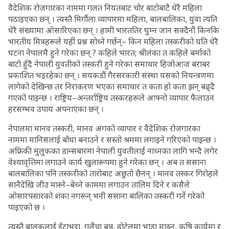
वैदेशिक रोजगारका नाममा गलत नियतबाट चोर बाटोबाटै धेरै महिला
पठाइएका छन् । त्यस्तै मिर्गौला व्यापारमा महिला, बालबालिका, युवा त्यति
धेरै संख्यामा ओसारिएका छन् । हामी भारततिर घुम्न जान सक्दैनौं किनकि
भारतीय मित्रहरूले यहीं प्रश्न सोध्ने गर्छन्– किन महिला तस्करीको यति धेरै
घटना नेपालमै हुने गरेका छन् ? कहिले भारत; श्रीलंका त कहिले बर्माको
बाटो हुँदै नेपाली युवतीको तस्करी हुने गरेका समाचार हिजोआज बराबर
प्रकाशित भइरहेका छन् । सयकडौं गैरसरकारी संस्था यसको नियन्त्रणमा
लागेको देखिन्छ तर निराकरण भएका समाचार त कता हो कता झन् बढ्दै
गएको पाइन्छ । राष्ट्रिय–अन्तर्राष्ट्रिय तस्करहरूले आफ्नो व्यापार फैलाउन
हरसम्भव उपाय अपनाएका छन् ।
नेपालमा मानव तस्करी, मानव अंगको व्यापार र वैदेशिक रोजगारका
नाममा मानिसलाई बाँधा बनाउने र सस्तो श्रममा लगाइने गरिएको पाइन्छ ।
अफ्रिकी मुलुकका डान्सबारमा नेपाली युवतीलाई नाच्नका लागि भन्दै लगेर
वेश्यावृत्तिमा लगाउने कार्य खुलारूपमा हुने गरेका छन् । अब त ससाना
बालबालिका पनि तस्करीको तारोबाट अछुतो छैनन् । मानव तस्कर गिरोहले
सानैदेखि जीउ मास्ने–बेच्ने काममा लगाउन तालिम दिने र कसैले
ओसारपसारको शंका नगरून् भनी ससाना बालिका तस्करी गर्ने गरेको
पाइएको छ ।
त्यस्तै बालकलाई इँटाभट्टा, गलैंचा बुन्न, होटेलमा भाडा माझ्न, कृषि कार्यमा र