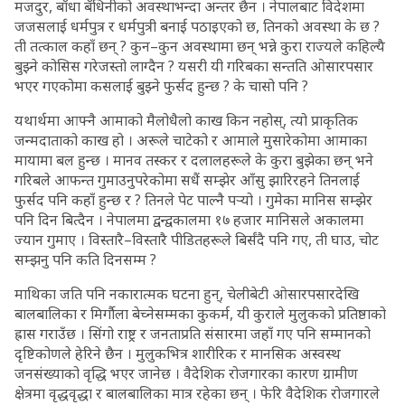
मजदुर, बाँधा बँधिनीको अवस्थाभन्दा अन्तर छैन । नेपालबाट विदेशमा
जजसलाई धर्मपुत्र र धर्मपुत्री बनाई पठाइएको छ, तिनको अवस्था के छ ?
ती तत्काल कहाँ छन् ? कुन–कुन अवस्थामा छन् भन्ने कुरा राज्यले कहिल्यै
बुझ्ने कोसिस गरेजस्तो लाग्दैन ? यसरी यी गरिबका सन्तति ओसारपसार
भएर गएकोमा कसलाई बुझ्ने फुर्सद हुन्छ ? के चासो पनि ?
यथार्थमा आफ्नै आमाको मैलोधैलो काख किन नहोस्, त्यो प्राकृतिक
जन्मदाताको काख हो । अरूले चाटेको र आमाले मुसारेकोमा आमाका
मायामा बल हुन्छ । मानव तस्कर र दलालहरूले के कुरा बुझेका छन् भने
गरिबले आफन्त गुमाउनुपरेकोमा सधैं सम्झेर आँसु झारिरहने तिनलाई
फुर्सद पनि कहाँ हुन्छ र ? तिनले पेट पाल्नै पर्‍यो । गुमेका मानिस सम्झेर
पनि दिन बित्दैन । नेपालमा द्वन्द्वकालमा १७ हजार मानिसले अकालमा
ज्यान गुमाए । विस्तारै–विस्तारै पीडितहरूले बिर्संदै पनि गए, ती घाउ, चोट
सम्झनु पनि कति दिनसम्म ?
माथिका जति पनि नकारात्मक घटना हुन्, चेलीबेटी ओसारपसारदेखि
बालबालिका र मिर्गौला बेच्नेसम्मका कुकर्म, यी कुराले मुलुकको प्रतिष्ठाको
ह्रास गराउँछ । सिंगो राष्ट्र र जनताप्रति संसारमा जहाँ गए पनि सम्मानको
दृष्टिकोणले हेरिने छैन । मुलुकभित्र शारीरिक र मानसिक अस्वस्थ
जनसंख्याको वृद्धि भएर जानेछ । वैदेशिक रोजगारका कारण ग्रामीण
क्षेत्रमा वृद्धवृद्धा र बालबालिका मात्र रहेका छन् । फेरि वैदेशिक रोजगारले