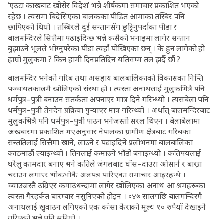
‘एउटा काखबाट खोसेर विदेश’ भन्ने शीर्षकमा समाचार प्रकाशित भएको
रहेछ । त्यसमा बिदेसिएका बालकका पीडित आमाका तस्बिर पनि
छापिएको थियो । तस्बिरले दुई सन्तानसँग छुट्टिनुपर्दाका पीडा र
बालमन्दिरले सित्तैमा पढाइदिन्छ भन्ने कसैको भनाइमा लागेर सन्तान
बुझाउने भूलले भोग्नुपरेका पीडा त्यहाँ पोखिएका छन् । के हुन लागेको हो
हाम्रो मुलुकमा ? किन हामी दिनप्रतिदिन यतिसम्म तल झर्दै छौं ?
बालमन्दिर भनेको गरिब तथा असहाय बालबालिकाको विकासका निम्ति
पञ्चायतकालमै खोलिएको संस्था हो । त्यस्ता अनाथलाई मुलुकभित्रै पनि
धर्मपुत्र–पुत्री बनाउन सतर्कता अपनाएर मात्र दिने गरिन्थ्यो । त्यसबेला पनि
धर्मपुत्र–पुत्री लेनदेन प्रक्रिया पुर्‍याएर मात्र गरिन्थ्यो । अर्थात् बालमन्दिरबाट
मुलुकभित्रै पनि धर्मपुत्र–पुत्री पाउन भनेजस्तो सरल थिएन । बेलाबेलामा
अखबारमा प्रकाशित भएअनुसार नेपालका ग्रामीण क्षेत्रबाट गरिबका
सन्ततिलाई सित्तैमा खाने, लाउने र पढाइदिने प्रलोभनमा बालबालिका
काठमाडौं ल्याइन्थ्यो । तिनलाई कमाउने भाँडो बनाइन्थ्यो । कतिपयलाई
घरेलु कामदार बनाए भने कतिले जंगलबाट घाँस–दाउरा ओसार्न र बाख्रा
चराउन लगाएर भोकभोकै अलपत्र पारिएका समाचार आइरहन्थे ।
च्याउजस्तै उम्रिएर कमाउधन्दामा लागेर खोलिएका अनाथ आ श्रमहरूका
त्यस्ता गैरहर्कत बारम्बार नसुनिएको होइन । ०४७ सालपछि बालमन्दिरमै
अनाथलाई खुवाउन लगिएको एक कोसा केराको मूल्य १० रुपैयाँ देखाइने
गरिएको भन्ने पनि सुनियो ।