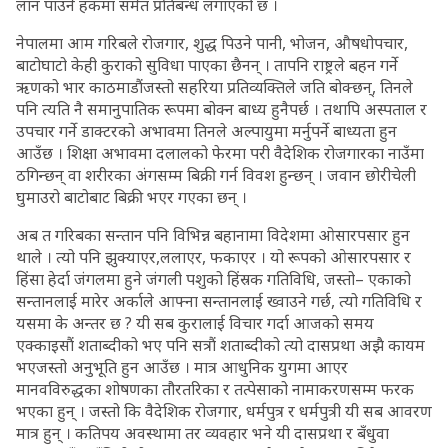
लान पाउने हकमा समेत प्रतिबन्ध लगाएको छ ।
नेपालमा आम गरिबले रोजगार, शुद्ध पिउने पानी, भोजन, औषधोपचार,
बाटोघाटो केही कुराको सुविधा पाएका छैनन् । तापनि राष्ट्रले बहन गर्ने
ऋणको भार काठमाडौंजस्तो सहरिया प्रतिव्यक्तिले जति बोक्छन्, तिनले
पनि त्यति नै समानुपातिक रूपमा बोक्न बाध्य हुनैपर्छ । तथापि अस्पताल र
उपचार गर्ने डाक्टरको अभावमा तिनले अल्पायुमा मर्नुपर्ने बाध्यता हुन
आउँछ । शिक्षा अभावमा दलालको फेरमा परी वैदेशिक रोजगारका नाउँमा
ठगिन्छन् वा शरीरका अंगसम्म बिक्री गर्न विवश हुन्छन् । जवान छोरीचेली
घुमाउरो बाटोबाट बिक्री भएर गएका छन् ।
अब त गरिबका सन्तान पनि विभिन्न बहानामा विदेशमा ओसारपसार हुन
थाले । त्यो पनि झुक्याएर,ललाएर, फकाएर । यो रूपको ओसारपसार र
हिंसा हेर्दा जंगलमा हुने जंगली पशुको हिंस्रक गतिविधि, जस्तो– एकाको
सन्तानलाई मारेर अर्काले आफ्ना सन्तानलाई ख्वाउने गर्छ, त्यो गतिविधि र
यसमा के अन्तर छ ? यी सब कुरालाई विचार गर्दा आजको समय
एक्काइसौं शताब्दीको भए पनि सत्रौं शताब्दीको त्यो दासप्रथा अझै कायम
भएजस्तो अनुभूति हुन आउँछ । मात्र आधुनिक युगमा आएर
मानवविरुद्धका शोषणका तौरतरिका र तत्पेसाको नामाकरणसम्म फरक
भएका हुन् । जस्तो कि वैदेशिक रोजगार, धर्मपुत्र र धर्मपुत्री यी सब आवरण
मात्र हुन् । कतिपय अवस्थामा तर व्यवहार भने यी दासप्रथा र बँधुवा