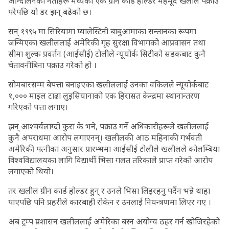
आन्दोलनका नेताहरू मध्येका एक ग्रीन कार्ड होल्डर महमूद खलील पक्राउ
परेपछि यो डर झन् बढेको छ।
सन् १९९५ मा सिरियामा प्यालेस्टिनी बाबुआमाका सन्तानका रूपमा
जन्मिएका खलीललाई अमेरिकी गृह सुरक्षा विभागको आप्रवासन तथा
सीमा शुल्क प्रवर्तन (आईसीई) टोलीले न्यूयोर्क सिटीको सडकबाट कुनै
चेतावनीबिना पक्राउ गरेको हो ।
सोमबारसम्म बेपत्ता बनाइएका खलीललाई उनका वकिलले न्यूयोर्कबाट
१,००० माइल टाढा लुइसियानाको एक हिरासत केन्द्रमा स्थानान्तरण
गरिएको पत्ता लगाए।
झन् आश्चर्यलाग्दो कुरा के भने, पक्राउ गर्ने अधिकारीहरूले खलीललाई
कुनै अपराधमा आरोप लगाएनन्। खलीलकी आठ महिनाकी गर्भवती
अमेरिकी पत्नीका अनुसार प्रारम्भमा आईसीई टोलीले खलीलले कोलम्बिया
विश्वविद्यालयका लागि विद्यार्थी भिसा गलत तरिकाले प्राप्त गरेको आरोप
लगाएको थियो।
तर खलील ग्रीन कार्ड होल्डर हुन् र उनले भिसा लिइरहनु पर्दैन भन्ने थाहा
पाएपछि पनि प्रहरीले कारबाही रोकेन र उनलाई नियन्त्रणमा लिएर गए ।
अब ट्रम्प प्रशासन खलीललाई अमेरिका बस्न अयोग्य ठहर गर्न खोजिरहेको