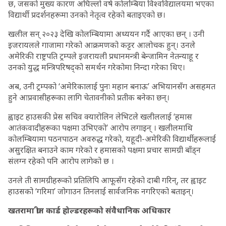
छ, जसको मुख्य कारण अघिल्लो वर्ष कोलम्बिया विश्वविद्यालयमा भएका
विद्यार्थी प्रदर्शनहरूमा उनको नेतृत्व रहेको बताइएको छ।
खलील सन् २०२३ देखि कोलम्बियामा अध्ययन गर्दै आएका छन् । उनी
इजरायलले गाजामा गरेको आक्रमणको कट्टर आलोचक हुन्। उनले
अमेरिकी राष्ट्रपति ट्रम्पले इजरायली प्रधानमन्त्री बेन्जामिन नेतन्याहू र
उनको युद्ध मन्त्रिपरिषद्को समर्थन गरेकोमा निन्दा गरेका थिए।
अब, उनी ट्रम्पको ‘अमेरिकालाई पुनः महान बनाऊ’ अभियानसँग असहमत
हुने आप्रवासीहरूका लागि चेतावनीको प्रतीक बनेका छन्।
ह्वाइट हाउसकी प्रेस सचिव क्यारोलिन लेभिटले खलीललाई ‘हमास
आतंकवादीहरूका पक्षमा उभिएको’ आरोप लगाइन् । खलीलमाथि
कोलम्बियामा पठनपाठन अवरुद्ध गरेको, यहूदी-अमेरिकी विद्यार्थीहरूलाई
असुरक्षित बनाउने काम गरेको र हमासको पक्षमा प्रचार सामग्री बाँड्न
संलग्न रहेको पनि आरोप लागेको छ ।
उनले ती सामग्रीहरूको प्रतिलिपि आफूसँग रहेको दाबी गरिन्, तर ह्वाइट
हाउसको ‘गरिमा’ जोगाउन तिनलाई सार्वजनिक नगरिएको बताइन्।
खतरामा ग्रीन कार्ड होल्डरहरूको संवैधानिक अधिकार