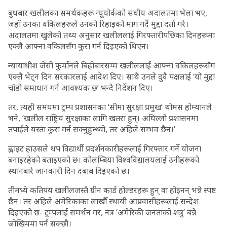
बुधबार खलीलका समर्थकहरू न्यूयोर्कको संघीय अदालतमा भेला भए,
जहाँ उनका वकिलहरूले उनको रिहाइको माग गर्दै मुद्दा दर्ता गरे।
अदालतमा खुलेको तथ्य अनुसार खलीललाई गिरफ्तारीपछिका दिनहरूमा
एक्लै आफ्ना वकिलसँग कुरा गर्न दिइएको थिएन।
न्यायाधीश जेसी फुर्मानले बिहीबारसम्म खलीललाई आफ्ना वकिलहरूसँग
एक्लै भेट्न दिन सरकारलाई आदेश दिए। साथै उनले दुवै पक्षलाई ‘यो मुद्दा
चाँडो समाधान गर्न आवश्यक छ’ भन्दै निर्देशन दिए।
तर, त्यही समयमा ट्रम्प प्रशासनका ‘सीमा सुरक्षा प्रमुख’ थोमस होम्यानले
भने, ‘खलील राष्ट्रिय सुरक्षाका लागि खतरा हुन्। अघिल्लो प्रशासनमा
तपाईंले यस्ता कुरा गर्न सक्नुहुन्थ्यो, तर अहिले सम्भव छैन।’
ह्वाइट हाउसले थप विद्यार्थी प्रदर्शनकारीहरूलाई गिरफ्तार गर्ने योजना
बनाइरहेको बताइएको छ। कोलम्बिया विश्वविद्यालयलाई उनीहरूको
स्थानबारे जानकारी दिन दबाब दिइएको छ।
तीमध्ये कतिपय खलीलजस्तै ग्रीन कार्ड होल्डरहरू हुन् वा होइनन् भन्ने स्पष्ट
छैन। तर अहिले अमेरिकाका लाखौँ स्थायी आप्रवासीहरूलाई सन्देश
दिइएको छ- ट्रम्पलाई समर्थन गर, नत्र ‘अमेरिकी जनताको शत्रु’ बन्ने
जोखिममा पर्न सक्छौ।