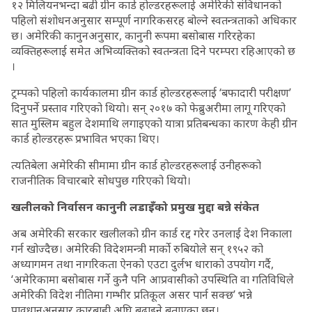
१२ मिलियनभन्दा बढी ग्रीन कार्ड होल्डरहरूलाई अमेरिकी संविधानको
पहिलो संशोधनअनुसार सम्पूर्ण नागरिकसरह बोल्ने स्वतन्त्रताको अधिकार
छ। अमेरिकी कानुनअनुसार, कानुनी रूपमा बसोबास गरिरहेका
व्यक्तिहरूलाई समेत अभिव्यक्तिको स्वतन्त्रता दिने परम्परा रहिआएको छ
।
ट्रम्पको पहिलो कार्यकालमा ग्रीन कार्ड होल्डरहरूलाई ‘बफादारी परीक्षण’
दिनुपर्ने प्रस्ताव गरिएको थियो। सन् २०१७ को फेब्रुअरीमा लागू गरिएको
सात मुस्लिम बहुल देशमाथि लगाइएको यात्रा प्रतिबन्धका कारण केही ग्रीन
कार्ड होल्डरहरू प्रभावित भएका थिए।
त्यतिबेला अमेरिकी सीमामा ग्रीन कार्ड होल्डरहरूलाई उनीहरूको
राजनीतिक विचारबारे सोधपुछ गरिएको थियो।
खलीलको निर्वासन कानुनी लडाइँको प्रमुख मुद्दा बन्ने संकेत
अब अमेरिकी सरकार खलीलको ग्रीन कार्ड रद्द गरेर उनलाई देश निकाला
गर्न खोज्दैछ। अमेरिकी विदेशमन्त्री मार्को रुबियोले सन् १९५२ को
अध्यागमन तथा नागरिकता ऐनको एउटा दुर्लभ धाराको उपयोग गर्दै,
‘अमेरिकामा बसोबास गर्ने कुनै पनि आप्रवासीको उपस्थिति वा गतिविधिले
अमेरिकी विदेश नीतिमा गम्भीर प्रतिकूल असर पार्न सक्छ’ भन्ने
प्रावधानअनुसार कारबाही अघि बढाइने बताएका छन्।