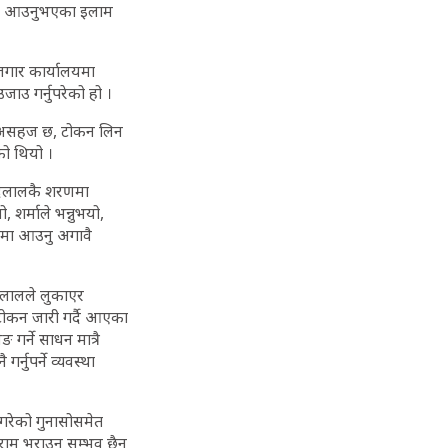
राउन आउनुभएका इलाम
गार कार्यालयमा
ाउ गर्नुपरेको हो ।
ति असहज छ, टोकन लिन
को थियो ।
ा दलालकै शरणमा
 शर्माले भन्नुभयो,
ातमा आउनु अगावै
 दलालले लुकाएर
ा टोकन जारी गर्दै आएका
 गर्ने साधन मात्रै
नुपर्ने व्यवस्था
े गरेको गुनासोसमेत
राम भराउन सम्भव छैन