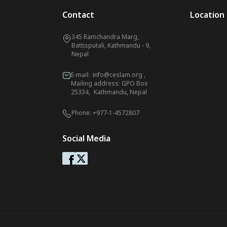
Contact
Location
345 Ramchandra Marg,
Battisputali, Kathmandu - 9,
Nepal
E-mail:
info@ceslam.org
,
Mailing address: GPO Box
25334, Kathmandu, Nepal
Phone:
+977-1-4572807
Social Media