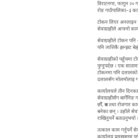
विराटनगर, फागुन २० ग
रोङ गाउँपालिका–३ का 
टोकन लिएर अनलाइन फा
सेवाग्राहीले आफ्नो क
सेवाग्राहीले टोकन प
पनि त्यत्तिकै झन्झट ब
सेवाग्राहीको पहुँचम
पुग्नुपर्दछ । एक साता
टोकनमा पनि दलालको हा
दलालसँग मोलमोलाइ गरे
कार्यालयले तीन दिनका
सेवाग्राहीसँग बार्गेनि
छौँ, श्रम तथा रोजगार का
बनेका छन् । उहाँले से
राखिनुपर्ने बताउनुभयो 
तत्काल काम गर्नुपर्ने 
कार्यालय प्रमुखसम्म