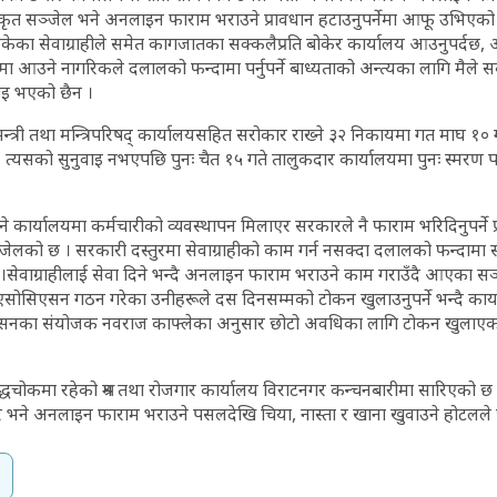
िकृत सञ्जेल भने अनलाइन फाराम भराउने प्रावधान हटाउनुपर्नेमा आफू उभिएको 
का सेवाग्राहीले समेत कागजातका सक्कलैप्रति बोकेर कार्यालय आउनुपर्दछ, 
ा आउने नागरिकले दलालको फन्दामा पर्नुपर्ने बाध्यताको अन्त्यका लागि मैले सब
ाइ भएको छैन ।
नमन्त्री तथा मन्त्रिपरिषद् कार्यालयसहित सरोकार राख्ने ३२ निकायमा गत माघ १
। त्यसको सुनुवाइ नभएपछि पुनः चैत १५ गते तालुकदार कार्यालयमा पुनः स्मरण प
कार्यालयमा कर्मचारीको व्यवस्थापन मिलाएर सरकारले नै फाराम भरिदिनुपर्ने
ञ्जेलको छ । सरकारी दस्तुरमा सेवाग्राहीको काम गर्न नसक्दा दलालको फन्दामा
 ।सेवाग्राहीलाई सेवा दिने भन्दै अनलाइन फाराम भराउने काम गराउँदै आएका 
सोसिएसन गठन गरेका उनीहरूले दस दिनसम्मको टोकन खुलाउनुपर्ने भन्दै कार्य
नका संयोजक नवराज काफ्लेका अनुसार छोटो अवधिका लागि टोकन खुलाएक
द्धचोकमा रहेको श्रम तथा रोजगार कार्यालय विराटनगर कन्चनबारीमा सारिएको छ 
सर भने अनलाइन फाराम भराउने पसलदेखि चिया, नास्ता र खाना खुवाउने होटलले