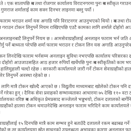
ते । एक सातापछि श्रम तथा रोजगार कार्यालय विराटनगरमा पुनः श्रम स्वीकृत ग
गुणराज शर्मालाई काम सक्न दिनभर लाइनमा बस्नु पर्यो ।
राम भराउन शर्मा यस अगाडि पनि विराटनगर आउनुभएको थियो । श्रम तथा रोज
ाम गराउन टोकन लिनुपर्ने नियम राखिएपछि एउटै कामका लागि शर्माले दोहोरो आउज
नि अनलाइनबाटै लिनुपर्ने नियम छ । आमसेवाग्राहीलाई अनलाइन फाराम भर्न ज
ेहोर्नु पर्ने बाध्यता परेपछि शर्मा फाराम भराउन र टोकन लिन यस अगाडि आउनुपरे
ा टोकन लिनदेखि फाराम भर्नसम्म अनलाइन सुविधा नभएपछि कार्यालय परिसरक
मा दोहोरो आउजाउसहित आठ हजार रुपियाँ खर्चेपछि पुनः श्रम स्वीकृतिको काम भयो,
लिमुहाली चल्दो रहेछ । सरकारी कार्यालयले जारी गर्ने टोकन सेवाग्राहीको ह
र लिनुपर्ने अवस्था रहेको छ ।
 लागि मात्रै टोकन खोल्दै आएको छ । विद्युतीय माध्यमबाट खोलेको टोकन पनि
ङ गर्ने गरेका हुन् । दैनिक सेवा प्रवाहको सम्भाव्यताका आधारमा ७५ देखि ११० वट
र्यालयका वरिष्ठ श्रम अधिकृत प्रेमप्रसाद सञ्जेलले भन्नुभयो, टोकन दलालको बार्गेनिङ
वाग्राहीको हातमा टोकन थमाउनेदेखि अनलाइन फाराम भरिदिने काम कार्यालयले नै गर्
।
सेवाग्राहीलाई १५ दिनपछि मात्रै काम सम्भव हुने बताउँदै दलालले रकम बढाबढ गर्न
 पुगेको छ तर कार्यालयमा स्रोत साधनको उपलब्धता अभावका कारण अनलाइन फा